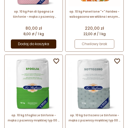
op. 10 kg Pan di Spagna Le
op. 10 kg Panettone "+" Faridea -
Sinfonie - mąka z pszenicy
wzbogacona we włókna i enzymy
miękkiej typ 00 - do puszystych i
mąka pszenna do słodkich
wilgotnych biszkoptów
wypieków na zakwasie
Cena
Cena
80,00 zł
220,00 zł
8,00 zł / 1 kg
22,00 zł / 1 kg
Dodaj do koszyka
Chwilowy brak


op. 10 kg Sfoglia Le Sinfonie -
op. 10 kg Sottozero Le Sinfonie -
mąka z pszenicy miękkiej typ 00 -
mąka z pszenicy miękkiej typ 00 -
do chrupiących wypieków z ciasta
do ciasta poddawanego