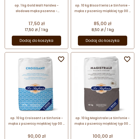
op. 1 kg Gold Malt Faridea -
op. 10 kg Biscotteria Le Sinfonie -
słodowa mąka pszenna -
mąka z pszenicy miękkiej typ 00 -
naturalny dodatek techniczny
do wypieków z ciasta kruchego
poprawiający parametry
Cena
Cena
17,50 zł
85,00 zł
pieczywa
17,50 zł / 1 kg
8,50 zł / 1 kg
Dodaj do koszyka
Dodaj do koszyka


op. 10 kg Croissant Le Sinfonie -
op. 10 kg Magistrale Le Sinfonie -
mąka z pszenicy miękkiej typ 00 -
mąka z pszenicy miękkiej typ 00 -
do rogalików i innych wypieków z
do długo rosnących wypieków z
ciasta francuskiego
ciasta drożdżowego
Cena
Cena
90,00 zł
100,00 zł