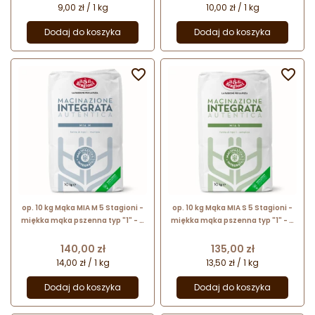
9,00 zł / 1 kg
10,00 zł / 1 kg
Dodaj do koszyka
Dodaj do koszyka


op. 10 kg Mąka MIA M 5 Stagioni -
op. 10 kg Mąka MIA S 5 Stagioni -
miękka mąka pszenna typ "1" - o
miękka mąka pszenna typ "1" - o
uniwersalnym zastosowaniu
uniwersalnym zastosowaniu
Cena
Cena
140,00 zł
135,00 zł
14,00 zł / 1 kg
13,50 zł / 1 kg
Dodaj do koszyka
Dodaj do koszyka