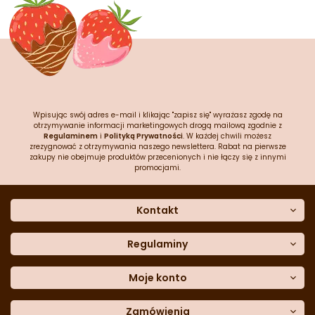
Wpisując swój adres e-mail i klikając "zapisz się" wyrażasz zgodę na
otrzymywanie informacji marketingowych drogą mailową zgodnie z
Regulaminem
i
Polityką Prywatności
. W każdej chwili możesz
zrezygnować z otrzymywania naszego newslettera. Rabat na pierwsze
zakupy nie obejmuje produktów przecenionych i nie łączy się z innymi
promocjami.
Kontakt
O nas
Dane kontaktowe
Regulaminy
Często zadawane pytania
Regulamin sklepu
Sklep stacjonarny
Polityka prywatności
Moje konto
Formularz kontaktowy
Polityka cookies
Załóż konto
Blog
Polityka reklamacji
Zamówienia
Moje dane