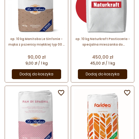
op. 10 kg Manitoba Le Sinfonie -
op. 10 kg Naturkraft Pasticceria -
mąka z pszenicy miękkiej typ 00 -
specjalna mieszanka do
do długo rosnących wypieków na
wypieków cukierniczych na bazie
zakwasie
suszonego zakwasu
Cena
Cena
90,00 zł
450,00 zł
9,00 zł / 1 kg
45,00 zł / 1 kg
Dodaj do koszyka
Dodaj do koszyka

