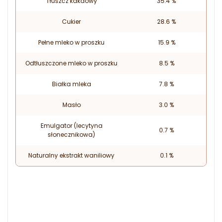
Tłuszcz kakaowy
35.4 %
Cukier
28.6 %
Pełne mleko w proszku
15.9 %
Odtłuszczone mleko w proszku
8.5 %
Białka mleka
7.8 %
Masło
3.0 %
Emulgator (lecytyna
0.7 %
słonecznikowa)
Naturalny ekstrakt waniliowy
0.1 %