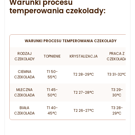
Warunki procesu
temperowania czekolady:
WARUNKI PROCESU TEMPEROWANIA CZEKOLADY
RODZAJ
PRACA Z
TOPNIENIE
KRYSTALIZACJA
CZEKOLADY
CZEKOLADĄ
CIEMNA
T1 50-
T2 28-29°C
T3 31-32°C
CZEKOLADA
55°C
MLECZNA
T1 45-
T3 29-
T2 27-28°C
CZEKOLADA
50°C
30°C
BIAŁA
T1 40-
T3 28-
T2 26-27°C
CZEKOLADA
45°C
29°C