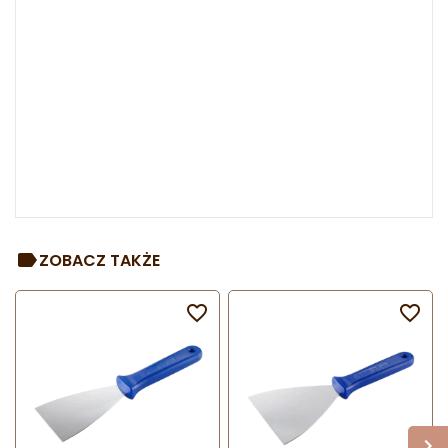
ZOBACZ TAKŻE

