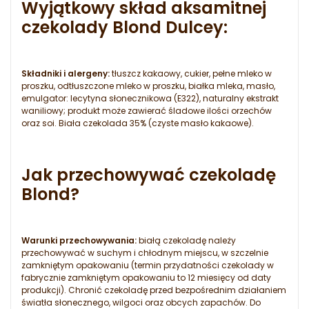
Wyjątkowy skład aksamitnej
czekolady Blond Dulcey:
Składniki i alergeny:
tłuszcz kakaowy, cukier, pełne mleko w
proszku, odtłuszczone mleko w proszku, białka mleka, masło,
emulgator: lecytyna słonecznikowa (E322), naturalny ekstrakt
waniliowy; produkt może zawierać śladowe ilości orzechów
oraz soi. Biała czekolada 35% (czyste masło kakaowe).
Jak przechowywać czekoladę
Blond?
Warunki przechowywania:
białą czekoladę należy
przechowywać w suchym i chłodnym miejscu, w szczelnie
zamkniętym opakowaniu (termin przydatności czekolady w
fabrycznie zamkniętym opakowaniu to 12 miesięcy od daty
produkcji). Chronić czekoladę przed bezpośrednim działaniem
światła słonecznego, wilgoci oraz obcych zapachów. Do