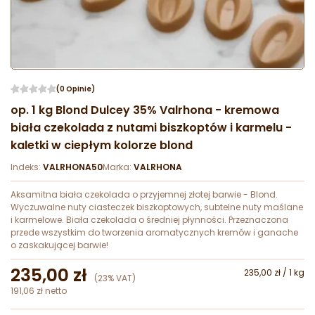
(0 Opinie)
op. 1 kg Blond Dulcey 35% Valrhona - kremowa
biała czekolada z nutami biszkoptów i karmelu -
kaletki w ciepłym kolorze blond
Indeks:
VALRHONA50
Marka:
VALRHONA
Aksamitna biała czekolada o przyjemnej złotej barwie - Blond.
Wyczuwalne nuty ciasteczek biszkoptowych, subtelne nuty maślane
i karmelowe. Biała czekolada o średniej płynności. Przeznaczona
przede wszystkim do tworzenia aromatycznych kremów i ganache
o zaskakującej barwie!
235,00 zł
235,00 zł / 1 kg
(23% VAT)
191,06 zł netto