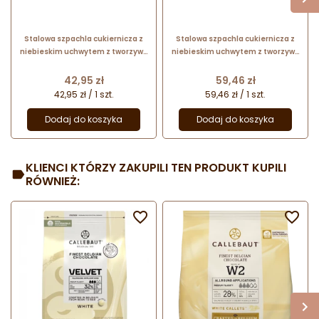
Stalowa szpachla cukiernicza z
Stalowa szpachla cukiernicza z
niebieskim uchwytem z tworzywa
niebieskim uchwytem z tworzywa
- dł. 24.5 x szer. 8 cm - nr. kat.
- dł. 24.5 x szer. 12 cm - nr. kat.
68675 Thermohauser
68695 Thermohauser
Cena
Cena
42,95 zł
59,46 zł
42,95 zł / 1 szt.
59,46 zł / 1 szt.
Dodaj do koszyka
Dodaj do koszyka
KLIENCI KTÓRZY ZAKUPILI TEN PRODUKT KUPILI
RÓWNIEŻ:

