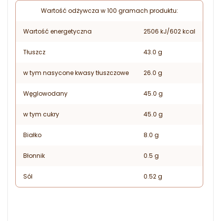
Wartość odżywcza w 100 gramach produktu:
Wartość energetyczna
2506 kJ/602 kcal
Tłuszcz
43.0 g
w tym nasycone kwasy tłuszczowe
26.0 g
Węglowodany
45.0 g
w tym cukry
45.0 g
Białko
8.0 g
Błonnik
0.5 g
Sól
0.52 g