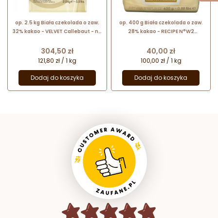
op. 2.5 kg Biała czekolada o zaw.
op. 400 g Biała czekolada o zaw.
32% kakao - VELVET Callebaut - nr.
28% kakao - RECIPE N°W2
kat. W3-E4-U71
Callebaut - nr. kat. W2-E0-D94
Cena
Cena
304,50 zł
40,00 zł
121,80 zł / 1 kg
100,00 zł / 1 kg
Dodaj do koszyka
Dodaj do koszyka