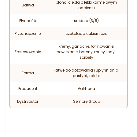
blond, ciepła o lekki karmelowym
Barwa
odcieniu
Płynność
średnia (3/5)
Przeznaczenie
czekolada cukiernicza
kremy, ganache, formowanie,
Zastosowanie
powlekanie, batony, musy, lody i
sorbety
łatwe do dozowania i upłynniania
Forma
pastylki, kaletki
Producent
Valrhona
Dystrybutor
Sempre Group