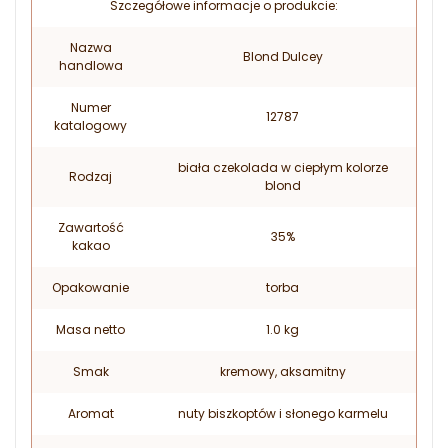
Szczegółowe informacje o produkcie:
Nazwa
Blond Dulcey
handlowa
Numer
12787
katalogowy
biała czekolada w ciepłym kolorze
Rodzaj
blond
Zawartość
35%
kakao
Opakowanie
torba
Masa netto
1.0 kg
Smak
kremowy, aksamitny
Aromat
nuty biszkoptów i słonego karmelu