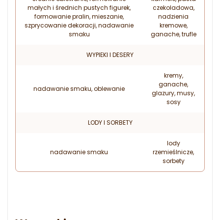
małych i średnich pustych figurek,
czekoladowa,
formowanie pralin, mieszanie,
nadzienia
szprycowanie dekoracji, nadawanie
kremowe,
smaku
ganache, trufle
WYPIEKI I DESERY
kremy,
ganache,
nadawanie smaku, oblewanie
glazury, musy,
sosy
LODY I SORBETY
lody
nadawanie smaku
rzemieślnicze,
sorbety