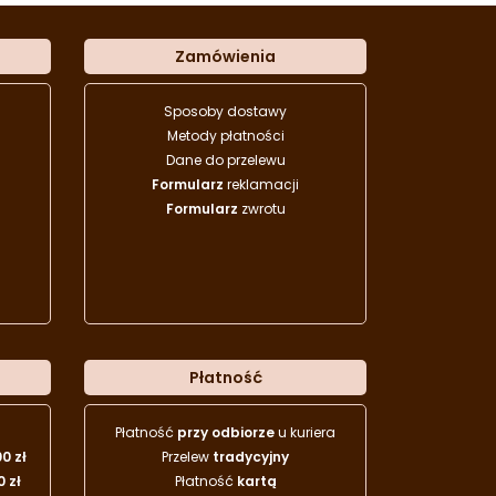
Zamówienia
Sposoby dostawy
Metody płatności
Dane do przelewu
Formularz
reklamacji
Formularz
zwrotu
Płatność
Płatność
przy odbiorze
u kuriera
00 zł
Przelew
tradycyjny
0 zł
Płatność
kartą