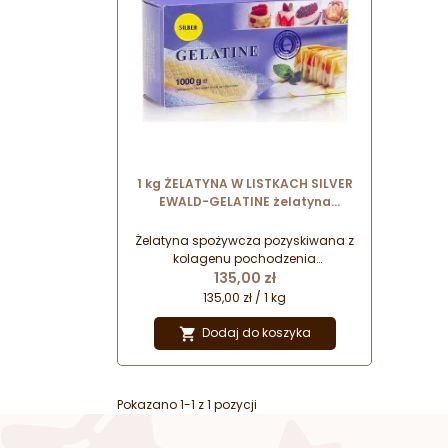
1 kg ŻELATYNA W LISTKACH SILVER
EWALD-GELATINE żelatyna
wieprzowa w formie arkuszy
Żelatyna spożywcza pozyskiwana z
kolagenu pochodzenia
Cena
wieprzowego w formie listków.
135,00 zł
135,00 zł / 1 kg
Dodaj do koszyka

Pokazano 1-1 z 1 pozycji