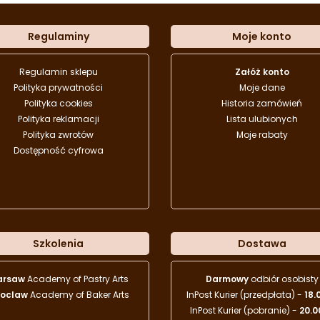
Regulaminy
Moje konto
Regulamin sklepu
Załóż konto
Polityka prywatności
Moje dane
Polityka cookies
Historia zamówień
Polityka reklamacji
Lista ulubionych
Polityka zwrotów
Moje rabaty
Dostępność cyfrowa
Szkolenia
Dostawa
arsaw
Academy of Pastry Arts
Darmowy
odbiór osobisty
oclaw
Academy of Baker Arts
InPost Kurier (przedpłata) -
18.
InPost Kurier (pobranie) -
20.0