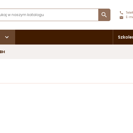
Telef

E-ma
Szkole
MBH