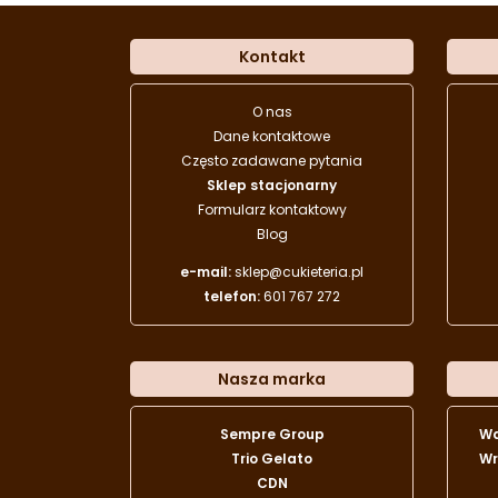
Kontakt
O nas
Dane kontaktowe
Często zadawane pytania
Sklep stacjonarny
Formularz kontaktowy
Blog
e-mail:
sklep@cukieteria.pl
telefon:
601 767 272
Nasza marka
Sempre Group
W
Trio Gelato
Wr
CDN