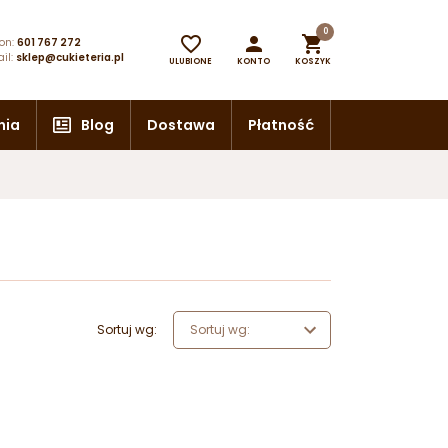
0



on:
601 767 272
il:
sklep@cukieteria.pl
ULUBIONE
KONTO
KOSZYK
nia
Blog
Dostawa
Płatność
Sortuj wg:
Sortuj wg: