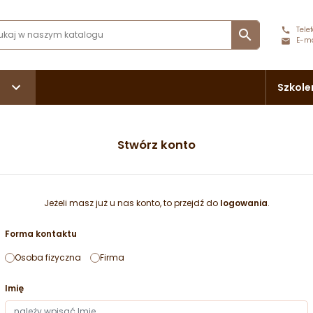
Telef

E-ma
Szkole
Stwórz konto
Jeżeli masz już u nas konto, to przejdź do
logowania
.
Forma kontaktu
Osoba fizyczna
Firma
Imię