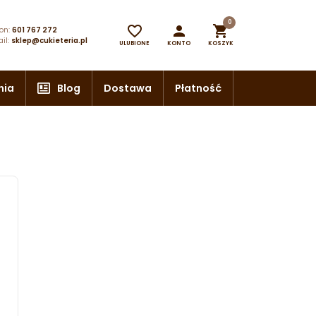
0



on:
601 767 272
il:
sklep@cukieteria.pl
ULUBIONE
KONTO
KOSZYK
nia
Blog
Dostawa
Płatność