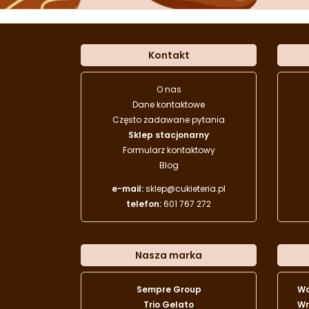
Kontakt
O nas
Dane kontaktowe
Często zadawane pytania
Sklep stacjonarny
Formularz kontaktowy
Blog
e-mail:
sklep@cukieteria.pl
telefon:
601 767 272
Nasza marka
Sempre Group
W
Trio Gelato
Wr