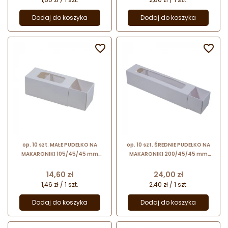
Dodaj do koszyka
Dodaj do koszyka


op. 10 szt. MAŁE PUDEŁKO NA
op. 10 szt. ŚREDNIE PUDEŁKO NA
MAKARONIKI 105/45/45 mm
MAKARONIKI 200/45/45 mm
zasuwane opakowanie na
zasuwane opakowanie na
makaroniki z okienkiem
makaroniki z okienkiem
Cena
Cena
14,60 zł
24,00 zł
1,46 zł / 1 szt.
2,40 zł / 1 szt.
Dodaj do koszyka
Dodaj do koszyka