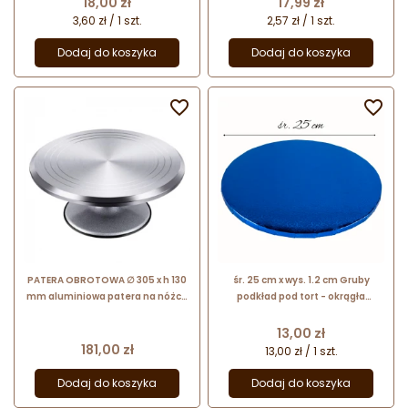
Cena
Cena
18,00 zł
17,99 zł
3,60 zł / 1 szt.
2,57 zł / 1 szt.
Dodaj do koszyka
Dodaj do koszyka


PATERA OBROTOWA ∅ 305 x h 130
śr. 25 cm x wys. 1.2 cm Gruby
mm aluminiowa patera na nóżce
podkład pod tort - okrągła
z możliwością regulacji obracania
podkładka do transportu i
serwowania ciast - granatowa
Cena
13,00 zł
Cena
181,00 zł
13,00 zł / 1 szt.
Dodaj do koszyka
Dodaj do koszyka