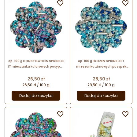


op. 100 g CONSTELATION SPRINKLE
op. 100 g FROZEN SPRINKLE IT
IT mieszanka kolorowych posypek
mieszanka zimowych posypek
cukrowych do dekoracji
cukrowych do dekoracji
spożywczych
spożywczych
Cena
Cena
26,50 zł
28,50 zł
26,50 zł / 100 g
28,50 zł / 100 g
Dodaj do koszyka
Dodaj do koszyka

