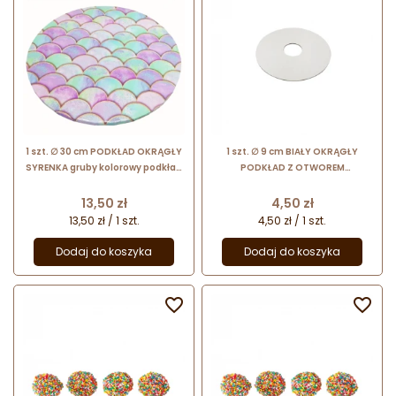
1 szt. ∅ 30 cm PODKŁAD OKRĄGŁY
1 szt. ∅ 9 cm BIAŁY OKRĄGŁY
SYRENKA gruby kolorowy podkład
PODKŁAD Z OTWOREM
do tortów o wysokości ok. 1.2 cm
dwustronnie foliowany podkład
do tortu piętrowego
Cena
Cena
13,50 zł
4,50 zł
13,50 zł / 1 szt.
4,50 zł / 1 szt.
Dodaj do koszyka
Dodaj do koszyka

