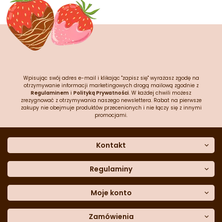
Wpisując swój adres e-mail i klikając "zapisz się" wyrażasz zgodę na
otrzymywanie informacji marketingowych drogą mailową zgodnie z
Regulaminem
i
Polityką Prywatności
. W każdej chwili możesz
zrezygnować z otrzymywania naszego newslettera. Rabat na pierwsze
zakupy nie obejmuje produktów przecenionych i nie łączy się z innymi
promocjami.
Kontakt
O nas
Dane kontaktowe
Regulaminy
Często zadawane pytania
Regulamin sklepu
Sklep stacjonarny
Polityka prywatności
Moje konto
Formularz kontaktowy
Polityka cookies
Załóż konto
Blog
Polityka reklamacji
Zamówienia
Moje dane