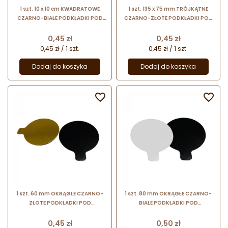
1 szt. 10 x 10 cm KWADRATOWE
1 szt. 135 x 75 mm TRÓJKĄTNE
CZARNO-BIAŁE PODKŁADKI POD
CZARNO-ZŁOTE PODKŁADKI POD
MONOPORCJE dwustronne
MONOPORCJE dwustronne
papierowe podkładki z uchwytem
papierowe podkładki z uchwytem
Cena
Cena
0,45 zł
0,45 zł
0,45 zł / 1 szt.
0,45 zł / 1 szt.
Dodaj do koszyka
Dodaj do koszyka


1 szt. 60 mm OKRĄGŁE CZARNO-
1 szt. 80 mm OKRĄGŁE CZARNO-
ZŁOTE PODKŁADKI POD
BIAŁE PODKŁADKI POD
MONOPORCJE dwustronne
MONOPORCJE dwustronne
papierowe podkładki z uchwytem
papierowe podkładki z uchwytem
Cena
Cena
0,45 zł
0,50 zł