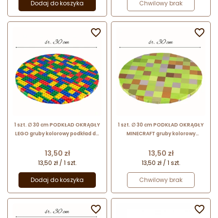
Dodaj do koszyka
Chwilowy brak


1 szt. ∅ 30 cm PODKŁAD OKRĄGŁY
1 szt. ∅ 30 cm PODKŁAD OKRĄGŁY
LEGO gruby kolorowy podkład do
MINECRAFT gruby kolorowy
tortów o wysokości ok. 1.2 cm
podkład do tortów o wysokości ok.
1.2 cm
Cena
Cena
13,50 zł
13,50 zł
13,50 zł / 1 szt.
13,50 zł / 1 szt.
Dodaj do koszyka
Chwilowy brak

