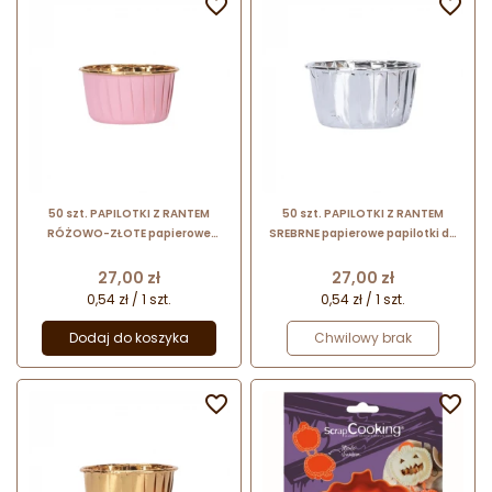


50 szt. PAPILOTKI Z RANTEM
50 szt. PAPILOTKI Z RANTEM
RÓŻOWO-ZŁOTE papierowe
SREBRNE papierowe papilotki do
papilotki do pieczenia z
pieczenia z aluminiową powłoką w
aluminiową powłoką w kolorze
kolorze złotym
Cena
Cena
27,00 zł
27,00 zł
złotym
0,54 zł / 1 szt.
0,54 zł / 1 szt.
Dodaj do koszyka
Chwilowy brak

