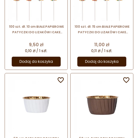
100 szt. dł. 10 cm BIAŁE PAPIEROWE
100 szt. dł. 15 cm BIAŁE PAPIEROWE
PATYCZKI DO LIZAKÓW I CAKE
PATYCZKI DO LIZAKÓW I CAKE
POPS - śr. 35 mm
POPS - śr. 35 mm
Cena
Cena
9,50 zł
11,00 zł
0,10 zł / 1 szt.
0,11 zł / 1 szt.
Dodaj do koszyka
Dodaj do koszyka

