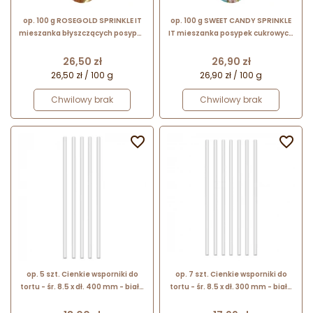
op. 100 g ROSEGOLD SPRINKLE IT
op. 100 g SWEET CANDY SPRINKLE
mieszanka błyszczących posypek
IT mieszanka posypek cukrowych
cukrowych do dekoracji
w pastelowych kolorach do
spożywczych
dekoracji spożywczych
Cena
Cena
26,50 zł
26,90 zł
26,50 zł / 100 g
26,90 zł / 100 g
Chwilowy brak
Chwilowy brak


op. 5 szt. Cienkie wsporniki do
op. 7 szt. Cienkie wsporniki do
tortu - śr. 8.5 x dł. 400 mm - białe
tortu - śr. 8.5 x dł. 300 mm - białe
plastikowe rurki do stelaża tortu
plastikowe rurki do stelaża tortu
piętrowego
piętrowego