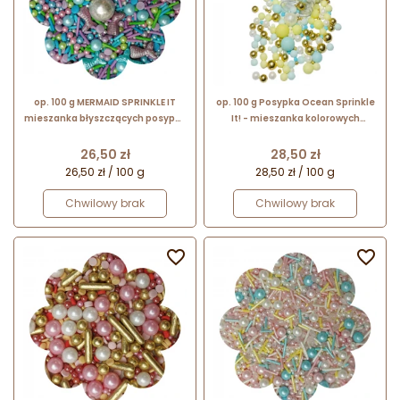
op. 100 g MERMAID SPRINKLE IT
op. 100 g Posypka Ocean Sprinkle
mieszanka błyszczących posypek
It! - mieszanka kolorowych
cukrowych do dekoracji
perełek cukrowych do dekoracji
spożywczych
spożywczych
Cena
Cena
26,50 zł
28,50 zł
26,50 zł / 100 g
28,50 zł / 100 g
Chwilowy brak
Chwilowy brak

