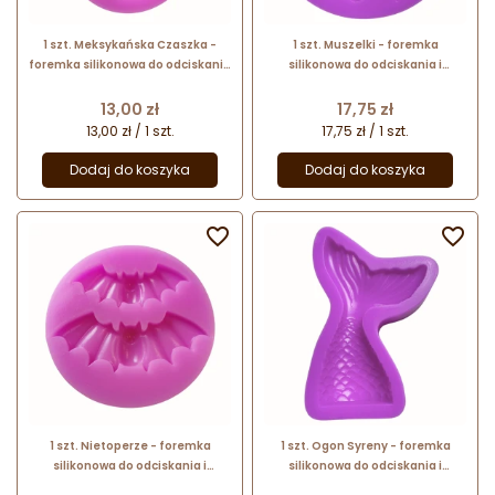
1 szt. Meksykańska Czaszka -
1 szt. Muszelki - foremka
foremka silikonowa do odciskania
silikonowa do odciskania i
i odlewania dekoracji - dł. 7.5 x
odlewania dekoracji
szer. 6 cm
Cena
Cena
13,00 zł
17,75 zł
13,00 zł / 1 szt.
17,75 zł / 1 szt.
Dodaj do koszyka
Dodaj do koszyka


1 szt. Nietoperze - foremka
1 szt. Ogon Syreny - foremka
silikonowa do odciskania i
silikonowa do odciskania i
odlewania dekoracji - śr. 5.5 cm
odlewania dekoracji - dł. 10.5 x