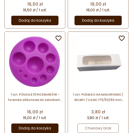
szer. 6.5 cm
Cena
Cena
16,50 zł
18,00 zł
16,50 zł / 1 szt.
18,00 zł / 1 szt.
Dodaj do koszyka
Dodaj do koszyka


1 szt. PÓŁKULE 10 ROZMIARÓW -
1 szt. PUDEŁKO NA MAKARONIKI /
foremka silikonowa do odciskania
EKLERY / LIZAKI 175/50/60 mm
i odlewania dekoracji
zasuwane od boku opakowanie z
okienkiem
Cena
Cena
16,00 zł
3,80 zł
16,00 zł / 1 szt.
3,80 zł / 1 szt.
Dodaj do koszyka
Chwilowy brak