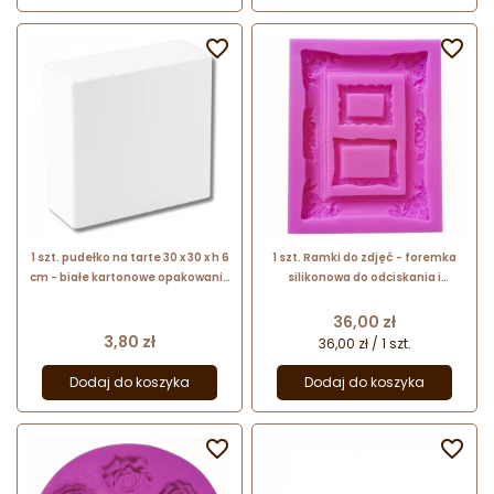


1 szt. pudełko na tarte 30 x 30 x h 6
1 szt. Ramki do zdjęć - foremka
cm - białe kartonowe opakowanie
silikonowa do odciskania i
z klapą na płaskie ciasta
odlewania dekoracji - dł. 14 x szer.
11 cm
Cena
36,00 zł
Cena
3,80 zł
36,00 zł / 1 szt.
Dodaj do koszyka
Dodaj do koszyka

