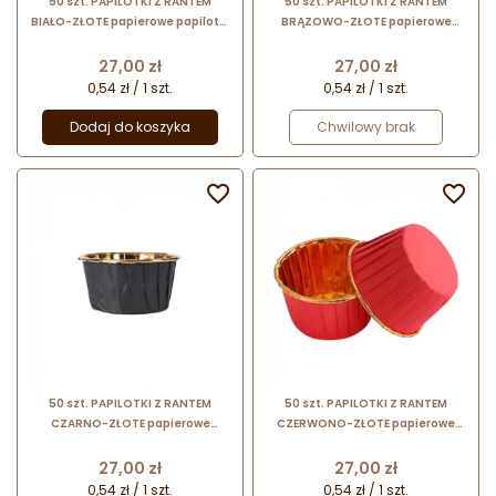
50 szt. PAPILOTKI Z RANTEM
50 szt. PAPILOTKI Z RANTEM
BIAŁO-ZŁOTE papierowe papilotki
BRĄZOWO-ZŁOTE papierowe
do pieczenia z aluminiową
papilotki do pieczenia z
powłoką w kolorze złotym
aluminiową powłoką w kolorze
Cena
Cena
27,00 zł
27,00 zł
złotym
0,54 zł / 1 szt.
0,54 zł / 1 szt.
Dodaj do koszyka
Chwilowy brak


50 szt. PAPILOTKI Z RANTEM
50 szt. PAPILOTKI Z RANTEM
CZARNO-ZŁOTE papierowe
CZERWONO-ZŁOTE papierowe
papilotki do pieczenia z
papilotki do pieczenia z
aluminiową powłoką w kolorze
aluminiową powłoką w kolorze
Cena
Cena
27,00 zł
27,00 zł
złotym
złotym
0,54 zł / 1 szt.
0,54 zł / 1 szt.