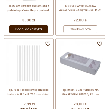
dł. 25 cm Skrobka cukiernicza z
MODUŁOWY STOJAK NA
podziałką - Cake Shop - packa do
MAKARONIKI - 6 PIĘTER - ŚR. 10-23
tynkowana ze stali nierdzewnej
CM transparentna patera z
tworzywa do ekspozycji
Cena
Cena
31,00 zł
72,00 zł
makaroników
Dodaj do koszyka
Chwilowy brak


op. 10 szt. Cienkie wsporniki do
op. 10 szt. DUŻE PUDEŁKO NA
tortu - śr. 8.5 x dł. 200 mm - białe
MAKARONIKI 200/90/45 mm
plastikowe rurki do stelaża tortu
zasuwane opakowanie na
piętrowego
makaroniki z okienkiem i
Cena
Cena
17,99 zł
28,00 zł
podziałką
1,80 zł / 1 szt.
2,80 zł / 1 szt.