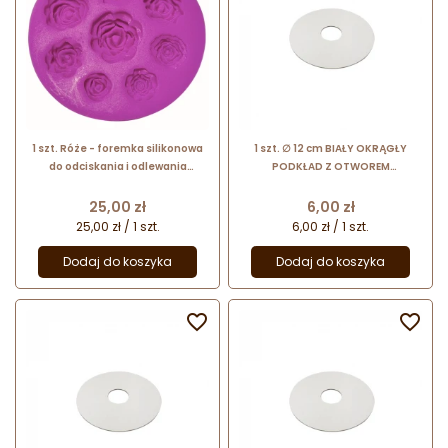
1 szt. Róże - foremka silikonowa
1 szt. ∅ 12 cm BIAŁY OKRĄGŁY
do odciskania i odlewania
PODKŁAD Z OTWOREM
dekoracji
dwustronnie foliowany podkład
do tortu piętrowego
Cena
Cena
25,00 zł
6,00 zł
25,00 zł / 1 szt.
6,00 zł / 1 szt.
Dodaj do koszyka
Dodaj do koszyka

