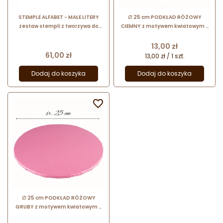
STEMPLE ALFABET - MAŁE LITERY
∅ 25 cm PODKŁAD RÓŻOWY
zestaw stempli z tworzywa do
CIEMNY z motywem kwiatowym -
dekoracji cukierniczych
wysokość ok. 12 mm
Cena
13,00 zł
Cena
61,00 zł
13,00 zł / 1 szt.
Dodaj do koszyka
Dodaj do koszyka

∅ 25 cm PODKŁAD RÓŻOWY
GRUBY z motywem kwiatowym -
wysokość ok. 12 mm