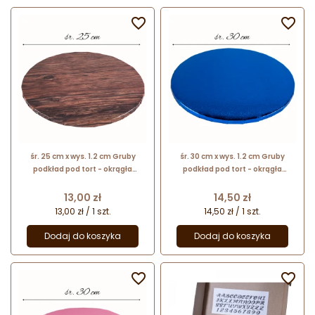


śr. 25 cm x wys. 1.2 cm Gruby
śr. 30 cm x wys. 1.2 cm Gruby
podkład pod tort - okrągła
podkład pod tort - okrągła
podkładka do transportu i
podkładka do transportu i
serwowania ciast - motyw drewna
serwowania ciast - granatowa
Cena
Cena
13,00 zł
14,50 zł
13,00 zł / 1 szt.
14,50 zł / 1 szt.
Dodaj do koszyka
Dodaj do koszyka

