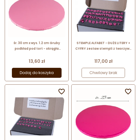
śr. 30 cm x wys. 1.2 cm Gruby
STEMPLE ALFABET - DUŻE LITERY +
podkład pod tort - okrągła
CYFRY zestaw stempli z tworzywa
podkładka do transportu i
do dekoracji cukierniczych
serwowania ciast - jasnoróżowa
Cena
Cena
13,60 zł
117,00 zł
Dodaj do koszyka
Chwilowy brak

