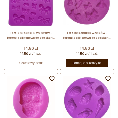
1 szt. KOKARDKI 16 WZORÓW -
1 szt. KOKARDKI 8 WZORÓW -
foremka silikonowa do odciskania
foremka silikonowa do odciskania
i odlewania dekoracji
i odlewania dekoracji
Cena
Cena
14,50 zł
14,50 zł
14,50 zł / 1 szt.
14,50 zł / 1 szt.
Chwilowy brak
Dodaj do koszyka

