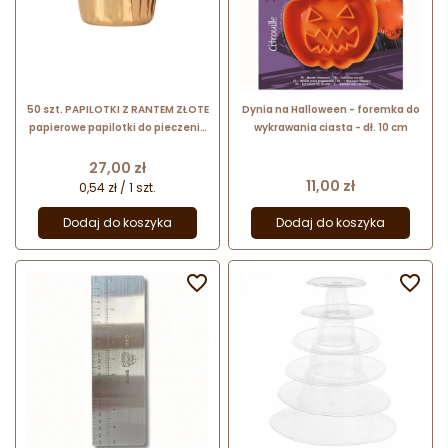
50 szt. PAPILOTKI Z RANTEM ZŁOTE
Dynia na Halloween - foremka do
papierowe papilotki do pieczenia
wykrawania ciasta - dł. 10 cm
z aluminiową powłoką w kolorze
złotym
Cena
27,00 zł
Cena
11,00 zł
0,54 zł / 1 szt.
Dodaj do koszyka
Dodaj do koszyka

