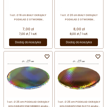
1 szt. ∅ 16 cm BIAŁY OKRĄGŁY
1 szt. ∅ 20 cm BIAŁY OKRĄGŁY
PODKŁAD Z OTWOREM
PODKŁAD Z OTWOREM
dwustronnie foliowany podkład
dwustronnie foliowany podkład
do tortu piętrowego
do tortu piętrowego
Cena
Cena
7,00 zł
8,00 zł
7,00 zł / 1 szt.
8,00 zł / 1 szt.
Dodaj do koszyka
Dodaj do koszyka


1 szt. ∅ 25 cm PODKŁAD OKRĄGŁY
1 szt. ∅ 25 cm PODKŁAD OKRĄGŁY
HOLOGRAFICZNE SREBRO gruby
HOLOGRAFICZNE ZŁOTO gruby