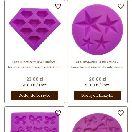


1 szt. DIAMENTY 8 WZORÓW -
1 szt. GWIAZDKI 4 ROZMIARY -
foremka silikonowa do odciskania
foremka silikonowa do odciskania
i odlewania dekoracji - 19 x 27 mm
i odlewania dekoracji
Cena
Cena
23,00 zł
20,00 zł
23,00 zł / 1 szt.
20,00 zł / 1 szt.
Dodaj do koszyka
Dodaj do koszyka

