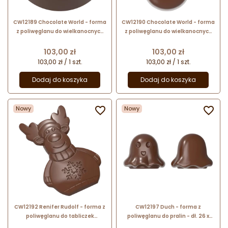
CW12189 Chocolate World - forma
CW12190 Chocolate World - forma
z poliwęglanu do wielkanocnych
z poliwęglanu do wielkanocnych
pralin - śr. 30 x wys. 19 mm / poj. 12
pralin - dł. 59 x szer. 34 x wys. 20
g x 21 pralin
mm / poj. 28 g x 12 pralin
Cena
Cena
103,00 zł
103,00 zł
103,00 zł / 1 szt.
103,00 zł / 1 szt.
Dodaj do koszyka
Dodaj do koszyka
Nowy

Nowy

CW12192 Renifer Rudolf - forma z
CW12197 Duch - forma z
poliwęglanu do tabliczek
poliwęglanu do pralin - dł. 26 x
czekolady - dł. 173 x szer. 114 x wys.
szer. 30 x wys. 25 mm / poj. 24 g x