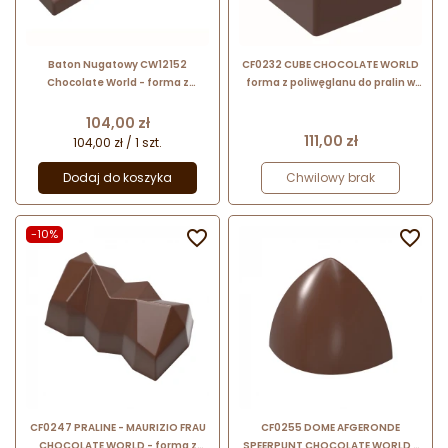
Baton Nugatowy CW12152
CF0232 CUBE CHOCOLATE WORLD
Chocolate World - forma z
forma z poliwęglanu do pralin w
poliwęglanu do nadziewanych
kształcie kostek
batonów czekoladowych - 200 x
Cena
104,00 zł
46 x 23 mm
Cena
111,00 zł
104,00 zł / 1 szt.
Dodaj do koszyka
Chwilowy brak
-10%


CF0247 PRALINE - MAURIZIO FRAU
CF0255 DOME AFGERONDE
CHOCOLATE WORLD - forma z
SPEERPUNT CHOCOLATE WORLD -