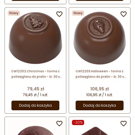
Nowy

Nowy

CW12202 Christmas - forma z
CW12203 Halloween - forma z
poliwęglanu do pralin - śr. 30 x
poliwęglanu do pralin - śr. 30 x
wys. 19 mm / poj. 12 g x 21 pralin -
wys. 19 mm / poj. 12 g x 21 pralin -
Chocolate World
Chocolate World
Cena
Cena
79,45 zł
106,95 zł
79,45 zł / 1 szt.
106,95 zł / 1 szt.
Dodaj do koszyka
Dodaj do koszyka

-20%
