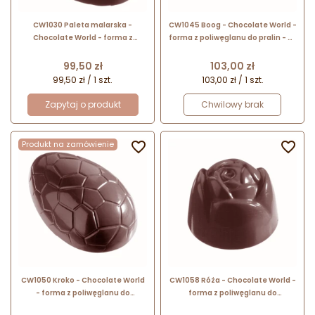
CW1030 Paleta malarska -
CW1045 Boog - Chocolate World -
Chocolate World - forma z
forma z poliwęglanu do pralin - dł.
poliwęglanu do pralin - dł. 40 mm
30 x szer. 27 x wys. 19 mm / poj. 13 g
/ poj. 15 g x 21 pralin
x 24 praliny
Cena
Cena
99,50 zł
103,00 zł
99,50 zł / 1 szt.
103,00 zł / 1 szt.
Zapytaj o produkt
Chwilowy brak
Produkt na zamówienie


CW1050 Kroko - Chocolate World
CW1058 Róża - Chocolate World -
- forma z poliwęglanu do
forma z poliwęglanu do
czekoladowych pisanek - dł. 29 x
walentynkowych pralin - śr. 28 x h