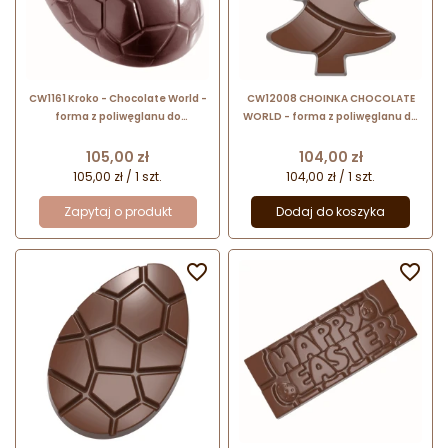
CW1161 Kroko - Chocolate World -
CW12008 CHOINKA CHOCOLATE
forma z poliwęglanu do
WORLD - forma z poliwęglanu do
czekoladowych pisanek - dł. 70 x
tabliczek czekolady w kształcie
wys. 23 mm / poj. 50 g x 8 pralin
choinki - poj. 84.5 g
Cena
Cena
105,00 zł
104,00 zł
105,00 zł / 1 szt.
104,00 zł / 1 szt.
Zapytaj o produkt
Dodaj do koszyka

