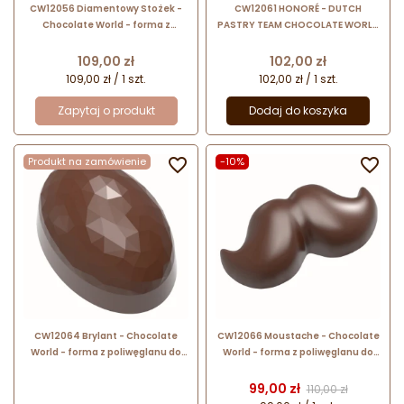
CW12056 Diamentowy Stożek -
CW12061 HONORÉ - DUTCH
Chocolate World - forma z
PASTRY TEAM CHOCOLATE WORLD
poliwęglanu do pralin - śr. 29 x
- forma z poliwęglanu do pralin
wys. 25 mm / poj. 14.5 g x 21 pralin
dekorowanych
Cena
Cena
109,00 zł
102,00 zł
109,00 zł / 1 szt.
102,00 zł / 1 szt.
Zapytaj o produkt
Dodaj do koszyka
Produkt na zamówienie

-10%

CW12064 Brylant - Chocolate
CW12066 Moustache - Chocolate
World - forma z poliwęglanu do
World - forma z poliwęglanu do
owalnych pralin - dł. 35 x szer.
pralin - dł. 48 x szer. 22.5 / poj.
24.5 x wys. 19 mm / poj. 13 g
12.5 g x 21 pralin
Cena
Cena podstawow
99,00 zł
110,00 zł