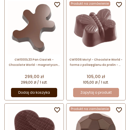

Produkt na zamówienie

CW1000L33 Pan Ciastek -
CW1006 Motyl - Chocolate World -
Chocolate World - magnetyczna
forma z poliwęglanu do pralin - dł.
forma z poliwęglanu do
38 x szer. 27 x wys. 16 mm / poj. 15
czekoladek
g x 24 praliny
Cena
Cena
299,00 zł
105,00 zł
299,00 zł / 1 szt.
105,00 zł / 1 szt.
Dodaj do koszyka
Zapytaj o produkt

Produkt na zamówienie
