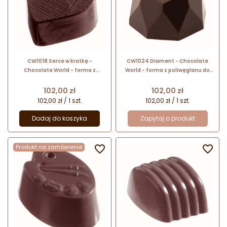
CW1018 Serce w kratkę -
CW1024 Diament - Chocolate
Chocolate World - forma z
World - forma z poliwęglanu do
poliwęglanu do pralin - dł. 32 x
pralin - śr. 31 x wys. 20 mm / poj. 15
wys. 15 mm / poj. 11 g x 32 praliny
g x 21 pralin
Cena
Cena
102,00 zł
102,00 zł
102,00 zł / 1 szt.
102,00 zł / 1 szt.
Dodaj do koszyka
Zapytaj o produkt
Produkt na zamówienie

