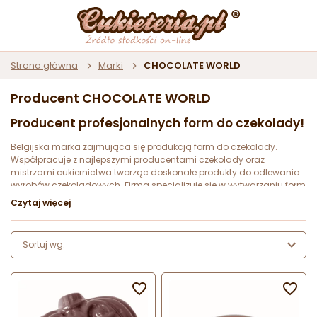
Strona główna
Marki
CHOCOLATE WORLD
Producent CHOCOLATE WORLD
Producent profesjonalnych form do czekolady!
Belgijska marka zajmująca się produkcją form do czekolady.
Współpracuje z najlepszymi producentami czekolady oraz
mistrzami cukiernictwa tworząc doskonałe produkty do odlewania
wyrobów czekoladowych. Firma specjalizuje się w wytwarzaniu form
z poliwęglanu przeznaczonych do ręcznego formowania oraz
Czytaj więcej
produkcji maszynowej.
Sortuj wg:

