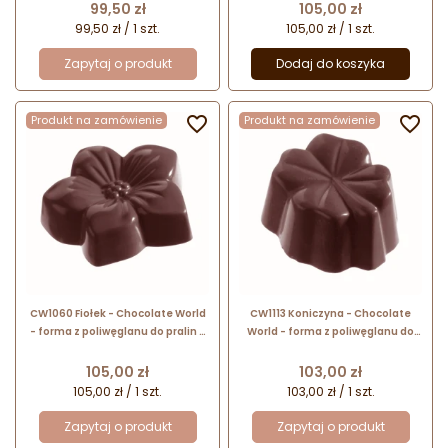
wys. 10 mm / poj. 4 g x 35 pralin
20 mm / poj. 12 g x 21 pralin
Cena
Cena
99,50 zł
105,00 zł
99,50 zł / 1 szt.
105,00 zł / 1 szt.
Zapytaj o produkt
Dodaj do koszyka
Produkt na zamówienie

Produkt na zamówienie

CW1060 Fiołek - Chocolate World
CW1113 Koniczyna - Chocolate
- forma z poliwęglanu do pralin -
World - forma z poliwęglanu do
dł. 40 x szer. 38 x wys. 12 mm / poj.
pralin - dł. 32 x szer. 30 x wys. 17
14 g x 18 pralin
mm / poj. 13 g x 24 praliny
Cena
Cena
105,00 zł
103,00 zł
105,00 zł / 1 szt.
103,00 zł / 1 szt.
Zapytaj o produkt
Zapytaj o produkt