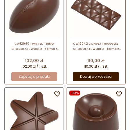
CW12040 TWISTED THING
CW12042 CONVEX TRIANGLES
CHOCOLATE WORLD - forma z
CHOCOLATE WORLD - forma z
poliwęglanu do dekoracyjnych
poliwęglanu do dekoracyjnych
pralin
tabliczek czekolady - poj. 51 g
Cena
Cena
102,00 zł
110,00 zł
102,00 zł / 1 szt.
110,00 zł / 1 szt.
Zapytaj o produkt
Dodaj do koszyka

-10%
