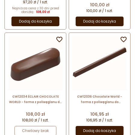
97,20 zł / 1 szt.
Cena
100,00 zł
Najniższa cena z 30 dni przed
100,00 zł / 1 szt.
obniżką :
108,00 zł
Dodaj do koszyka
Dodaj do koszyka


CW12034 ÉCLAIR CHOCOLATE
CW12036 Chocolate World -
WORLD - forma z poliwęglanu do
forma z poliwęglanu do
pralin - dł. 49 x szer. 14 x wys. 12
patyczków czekoladowych - dł. 115
mm / poj. 8.5 g x 21 pralin
x wys. 8 mm / poj. 6.5 g x 15
Cena
Cena
108,00 zł
106,95 zł
patyczków
108,00 zł / 1 szt.
106,95 zł / 1 szt.
Chwilowy brak
Dodaj do koszyka