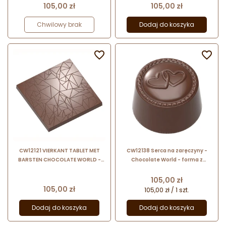
zaokrąglony kwadrat
okrągłe praliny
Cena
Cena
105,00 zł
105,00 zł
Chwilowy brak
Dodaj do koszyka


CW12121 VIERKANT TABLET MET
CW12138 Serca na zaręczyny -
BARSTEN CHOCOLATE WORLD -
Chocolate World - forma z
forma z poliwęglanu do
poliwęglanu do walentynkowych
kwadratowych tabliczek
pralin - śr. 28 mm
Cena
105,00 zł
czekolady - pęknięcia
Cena
105,00 zł
105,00 zł / 1 szt.
Dodaj do koszyka
Dodaj do koszyka