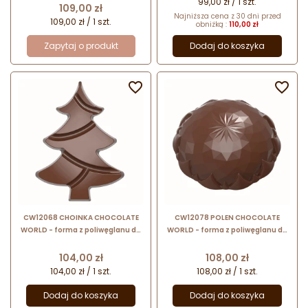
99,00 zł / 1 szt.
Cena
109,00 zł
Najniższa cena z 30 dni przed
109,00 zł / 1 szt.
obniżką :
110,00 zł
Zapytaj o produkt
Dodaj do koszyka


CW12068 CHOINKA CHOCOLATE
CW12078 POLEN CHOCOLATE
WORLD - forma z poliwęglanu do
WORLD - forma z poliwęglanu do
małych tabliczek w kształcie
pralin - słonecznik by Igor
choinki - poj. 36.5 g
Zaritskyi - poj. 14 g
Cena
Cena
104,00 zł
108,00 zł
104,00 zł / 1 szt.
108,00 zł / 1 szt.
Dodaj do koszyka
Dodaj do koszyka