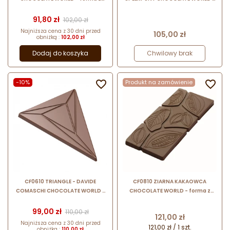
poliwęglanu do pralin -
forma z poliwęglanu do pralin -
geometryczny prostokąt
nowoczesny trójkąt
Cena
Cena podstawowa
91,80 zł
102,00 zł
Najniższa cena z 30 dni przed
Cena
105,00 zł
obniżką :
102,00 zł
Dodaj do koszyka
Chwilowy brak
-10%

Produkt na zamówienie

CF0610 TRIANGLE - DAVIDE
CF0810 ZIARNA KAKAOWCA
COMASCHI CHOCOLATE WORLD -
CHOCOLATE WORLD - forma z
forma z poliwęglanu do
poliwęglanu do dekoracyjnych
trójkątnych tabliczek czekolady -
tabliczek czekolady - poj. 50 g
Cena
Cena podstawowa
99,00 zł
110,00 zł
Cena
121,00 zł
poj. 25 g
Najniższa cena z 30 dni przed
121,00 zł / 1 szt.
obniżką :
110,00 zł