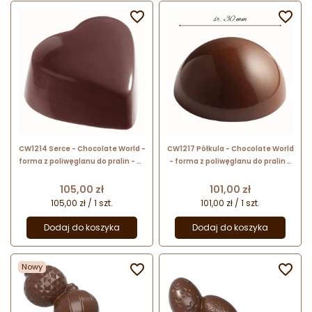


CW1214 Serce - Chocolate World -
CW1217 Półkula - Chocolate World
forma z poliwęglanu do pralin - dł.
- forma z poliwęglanu do pralin -
31 x szer. 35 x wys. 18 mm / poj. 15 g
śr. 30 x wys. 15 mm / poj. 9 g x 24
x 24 praliny
praliny
Cena
Cena
105,00 zł
101,00 zł
105,00 zł / 1 szt.
101,00 zł / 1 szt.
Dodaj do koszyka
Dodaj do koszyka
Nowy

