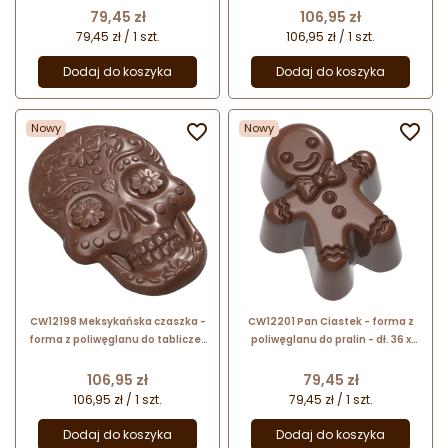
15 mm / poj. 130 g
12 pralin - Chocolate World
Cena
Cena
79,45 zł
106,95 zł
79,45 zł / 1 szt.
106,95 zł / 1 szt.
Dodaj do koszyka
Dodaj do koszyka
Nowy

Nowy

CW12198 Meksykańska czaszka -
CW12201 Pan Ciastek - forma z
forma z poliwęglanu do tabliczek
poliwęglanu do pralin - dł. 36 x
czekolady - dł. 173 x szer. 117 x wys.
szer. 28 x wys. 18 mm / poj. 11 g x 21
16 mm / poj. 135 g
pralin - Chocolate World
Cena
Cena
106,95 zł
79,45 zł
106,95 zł / 1 szt.
79,45 zł / 1 szt.
Dodaj do koszyka
Dodaj do koszyka