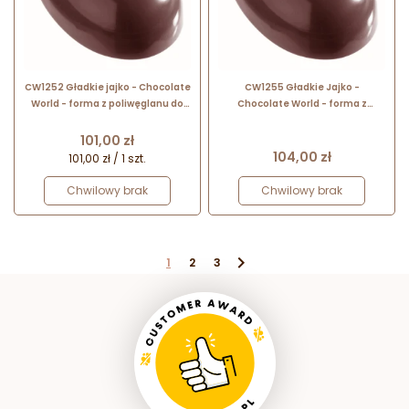
CW1252 Gładkie jajko - Chocolate
CW1255 Gładkie Jajko -
World - forma z poliwęglanu do
Chocolate World - forma z
czekoladek w kształcie pisanek -
poliwęglanu do wielkanocnych
poj. 83 g
figurek czekoladowych - dł. 118
Cena
101,00 zł
mm
Cena
104,00 zł
101,00 zł / 1 szt.
Chwilowy brak
Chwilowy brak

1
2
3