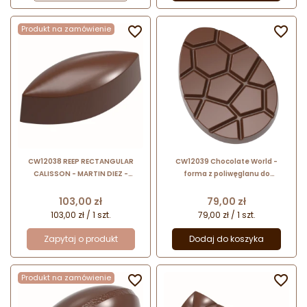
Produkt na zamówienie


CW12038 REEP RECTANGULAR
CW12039 Chocolate World -
CALISSON - MARTIN DIEZ -
forma z poliwęglanu do
CHOCOLATE WORLD - forma z
czekoladowych jajek - dł. 40 x
poliwęglanu do pralin
szer. 29 x wys. 5 mm / poj. 5 g x 21
Cena
Cena
103,00 zł
79,00 zł
czekoladek
103,00 zł / 1 szt.
79,00 zł / 1 szt.
Zapytaj o produkt
Dodaj do koszyka
Produkt na zamówienie

