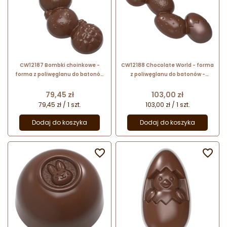
CW12187 Bombki choinkowe -
CW12188 Chocolate World - forma
forma z poliwęglanu do batonów
z poliwęglanu do batonów -
- dł. 119 x szer. 45 x wys. 16 mm /
pisanki - dł. 118 x szer. 42 x wys. 15
poj. 40 g x 6 batonów
mm / poj. 38 g x 6 batonów
Cena
Cena
79,45 zł
103,00 zł
79,45 zł / 1 szt.
103,00 zł / 1 szt.
Dodaj do koszyka
Dodaj do koszyka

