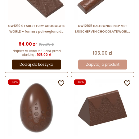
CW12104 TABLET FURY CHOCOLATE
CW12105 HALFRONDE REEP MET
WORLD - forma z poliwęglanu do
IJSSCHERVEN CHOCOLATE WORLD
tabliczek czekolady -
- forma z poliwęglanu do pralin -
strukturalny wzór rombów
zaokrąglony blok w geometryczny
Cena
Cena podstawowa
84,00 zł
105,00 zł
wzór
Najniższa cena z 30 dni przed
Cena
105,00 zł
obniżką :
105,00 zł
Dodaj do koszyka
Zapytaj o produkt
-10%

-10%
