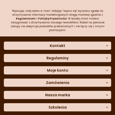
Wpisując swój adres e-mail i klikając "zapisz się" wyrażasz zgodę na
otrzymywanie informacji marketingowych drogą mailową zgodnie z
Regulaminem
i
Polityką Prywatności
. W każdej chwili możesz
zrezygnować z otrzymywania naszego newslettera. Rabat na pierwsze
zakupy nie obejmuje produktów przecenionych i nie łączy się z innymi
promocjami.
Kontakt
O nas
Dane kontaktowe
Regulaminy
Często zadawane pytania
Regulamin sklepu
Sklep stacjonarny
Polityka prywatności
Moje konto
Formularz kontaktowy
Polityka cookies
Załóż konto
Blog
Polityka reklamacji
Zamówienia
Moje dane
Polityka zwrotów
Historia zamówień
e-mail:
Sposoby dostawy
sklep@cukieteria.pl
Dostępność cyfrowa
Lista ulubionych
telefon:
Metody płatności
Nasza marka
601 767 272
Moje rabaty
Dane do przelewu
Sempre Group
Formularz
reklamacji
Trio Gelato
Szkolenia
Formularz
zwrotu
CDN
Warsaw
Academy of Pastry Arts