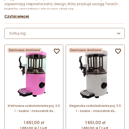
zapewniają niepowtarzalny design, który przykuje uwagę Twoich
klientów oraz łatwą i intuicyjną obsługę.
Czytaj więcej
Sortuj wg:
Darmowa dostawa

Darmowa dostawa

Efektowna czekoladziarka poj. 3.0
Elegancka czekoladziarka poj. 3.0
l - Saskia - mieszalnik do
l - Saskia - mieszalnik do
czekolady na gorąco - kolor
czekolady na gorąco - kolor biały
różowy
Cena
Cena
1 651,00 zł
1 651,00 zł
1 651,00 zł / 1 szt.
1 651,00 zł / 1 szt.