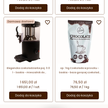
Dodaj do koszyka
Dodaj do koszyka
Darmowa dostawa


Elegancka czekoladziarka poj. 3.0
op. 1 kg Czekolada w proszku -
l - Saskia - mieszalnik do
Saskia - baza gorącej czekolady
czekolady na gorąco - kolor
do rozrabiania w mieszalniku -
czarny matowy
zaw. kakao 32%
Cena
Cena
1 651,00 zł
76,50 zł
1 651,00 zł / 1 szt.
76,50 zł / 1 kg
Dodaj do koszyka
Dodaj do koszyka