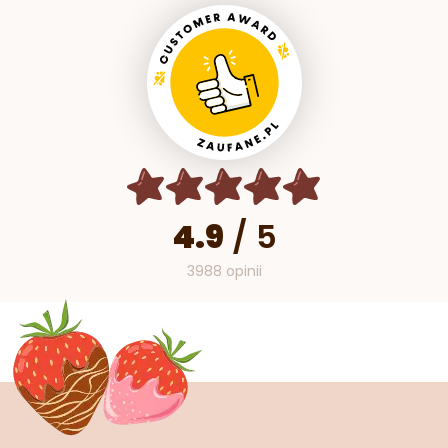
4.9
/
5
3988 opinii