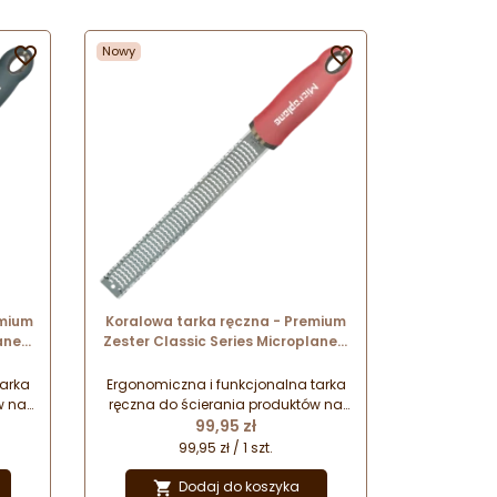
całym świecie. Który wzór
wybierzesz?

Nowy

emium
Koralowa tarka ręczna - Premium
ane -
Zester Classic Series Microplane -
743
lipstic pink nr. kat. 46123
tarka
Ergonomiczna i funkcjonalna tarka
w na
ręczna do ścierania produktów na
Cena
łe
drobne wiórki i nitki. Doskonałe
99,95 zł
ci
połączenie najwyższej jakości
99,95 zł / 1 szt.
a i
wykonania i designu. Wygoda i
z
bezpieczeństwo pracy oraz
Dodaj do koszyka
