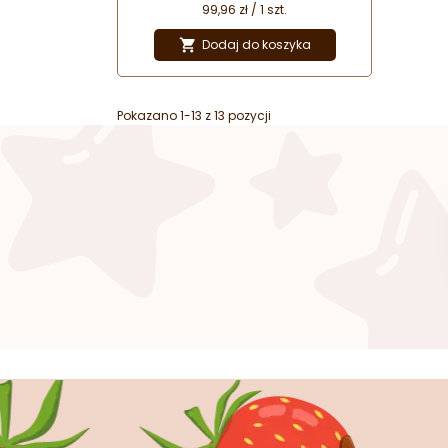
połączenie najwyższej jakości
99,96 zł / 1 szt.
wykonania i designu. Wygoda i
bezpieczeństwo pracy oraz
Dodaj do koszyka

wyjątkowe wzornictwo doceniane
przez najlepszych szefów kuchni na
całym świecie. Który wzór
wybierzesz?
Pokazano 1-13 z 13 pozycji