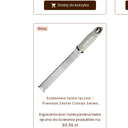
bezpieczeństwo pracy oraz
Dodaj do koszyka

wyjątkowe wzornictwo doceniane
wyj
przez najlepszych szefów kuchni na
prze
całym świecie. Który wzór
wybierzesz?
Nowy

Szałwiowa tarka ręczna -
Premium Zester Classic Series
Microplane - sage green nr. kat.
46723
Ergonomiczna i funkcjonalna tarka
ręczna do ścierania produktów na
Cena
drobne wiórki i nitki. Doskonałe
99,96 zł