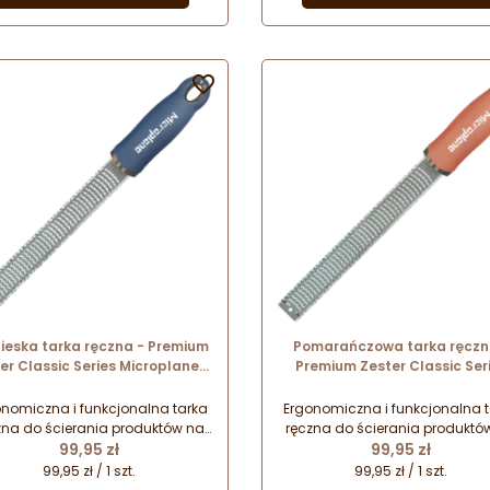
ątkowe wzornictwo doceniane
wyjątkowe wzornictwo docen
z najlepszych szefów kuchni na
przez najlepszych szefów kuch
całym świecie. Który wzór
całym świecie. Który wzór
wybierzesz?
wybierzesz?

ieska tarka ręczna - Premium
Pomarańczowa tarka ręczn
er Classic Series Microplane -
Premium Zester Classic Ser
denim blue nr. kat. 46223
Microplane - cinnamon orang
kat. 46823
nomiczna i funkcjonalna tarka
Ergonomiczna i funkcjonalna 
zna do ścierania produktów na
ręczna do ścierania produktó
Cena
Cena
robne wiórki i nitki. Doskonałe
99,95 zł
drobne wiórki i nitki. Doskona
99,95 zł
ołączenie najwyższej jakości
połączenie najwyższej jakoś
99,95 zł / 1 szt.
99,95 zł / 1 szt.
konania i designu. Wygoda i
wykonania i designu. Wygod