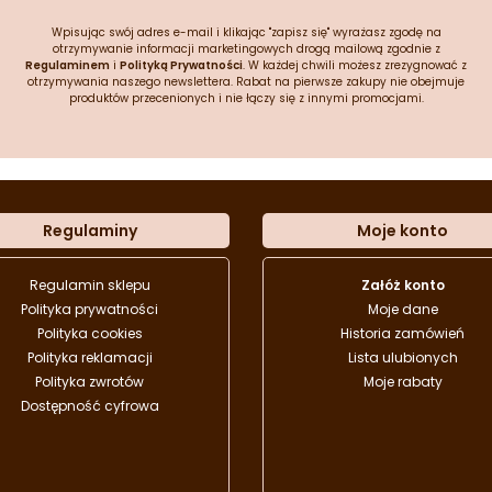
Wpisując swój adres e-mail i klikając "zapisz się" wyrażasz zgodę na
otrzymywanie informacji marketingowych drogą mailową zgodnie z
Regulaminem
i
Polityką Prywatności
. W każdej chwili możesz zrezygnować z
otrzymywania naszego newslettera. Rabat na pierwsze zakupy nie obejmuje
produktów przecenionych i nie łączy się z innymi promocjami.
Regulaminy
Moje konto
Regulamin sklepu
Załóż konto
Polityka prywatności
Moje dane
Polityka cookies
Historia zamówień
Polityka reklamacji
Lista ulubionych
Polityka zwrotów
Moje rabaty
Dostępność cyfrowa