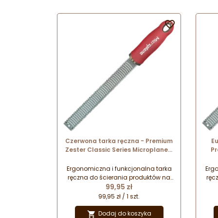
całym świecie. Który wzór
wybierzesz?

Czerwona tarka ręczna - Premium
Eu
Zester Classic Series Microplane -
Pr
pomegranate red nr. kat. 46127
Micr
Ergonomiczna i funkcjonalna tarka
Ergo
ręczna do ścierania produktów na
ręc
Cena
drobne wiórki i nitki. Doskonałe
99,95 zł
d
połączenie najwyższej jakości
p
99,95 zł / 1 szt.
wykonania i designu. Wygoda i
wy
bezpieczeństwo pracy oraz
Dodaj do koszyka
