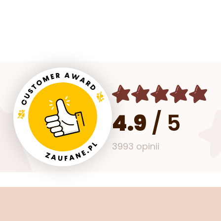
4.9
/
5
3993 opinii