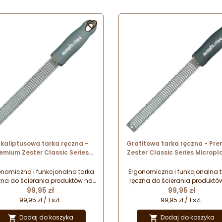
całym świecie. Który wzór
całym świecie. Który wzór
wybierzesz?
wybierzesz?

kaliptusowa tarka ręczna -
Grafitowa tarka ręczna - Pr
emium Zester Classic Series
Zester Classic Series Micropl
oplane - eucalyptus green nr.
after dark gray nr. kat. 46
kat. 46727
nomiczna i funkcjonalna tarka
Ergonomiczna i funkcjonalna 
zna do ścierania produktów na
ręczna do ścierania produktó
Cena
Cena
robne wiórki i nitki. Doskonałe
99,95 zł
drobne wiórki i nitki. Doskona
99,95 zł
ołączenie najwyższej jakości
połączenie najwyższej jakoś
99,95 zł / 1 szt.
99,95 zł / 1 szt.
konania i designu. Wygoda i
wykonania i designu. Wygod
bezpieczeństwo pracy oraz
bezpieczeństwo pracy ora
Dodaj do koszyka
Dodaj do koszyka

