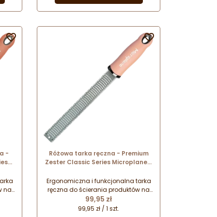
iane
wyjątkowe wzornictwo doceniane
ni na
przez najlepszych szefów kuchni na
całym świecie. Który wzór
wybierzesz?


a -
Różowa tarka ręczna - Premium
ies
Zester Classic Series Microplane -
e nr.
dusty rose nr. kat. 46923
tarka
Ergonomiczna i funkcjonalna tarka
w na
ręczna do ścierania produktów na
Cena
łe
drobne wiórki i nitki. Doskonałe
99,95 zł
ci
połączenie najwyższej jakości
99,95 zł / 1 szt.
a i
wykonania i designu. Wygoda i