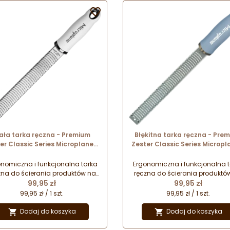

iała tarka ręczna - Premium
Błękitna tarka ręczna - Pre
er Classic Series Microplane -
Zester Classic Series Micropl
white nr. kat. 46301
sky blue nr. kat. 46227
nomiczna i funkcjonalna tarka
Ergonomiczna i funkcjonalna 
zna do ścierania produktów na
ręczna do ścierania produktó
Cena
Cena
robne wiórki i nitki. Doskonałe
99,95 zł
drobne wiórki i nitki. Doskona
99,95 zł
ołączenie najwyższej jakości
połączenie najwyższej jakoś
99,95 zł / 1 szt.
99,95 zł / 1 szt.
konania i designu. Wygoda i
wykonania i designu. Wygod
bezpieczeństwo pracy oraz
bezpieczeństwo pracy ora
Dodaj do koszyka
Dodaj do koszyka


ątkowe wzornictwo doceniane
wyjątkowe wzornictwo docen
z najlepszych szefów kuchni na
przez najlepszych szefów kuch