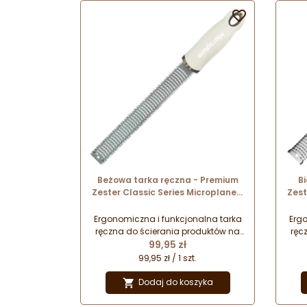

Beżowa tarka ręczna - Premium
B
Zester Classic Series Microplane -
Zest
cashmere beige nr. kat. 46323
Ergonomiczna i funkcjonalna tarka
Ergo
ręczna do ścierania produktów na
ręc
Cena
drobne wiórki i nitki. Doskonałe
99,95 zł
d
połączenie najwyższej jakości
p
99,95 zł / 1 szt.
wykonania i designu. Wygoda i
wy
bezpieczeństwo pracy oraz
Dodaj do koszyka

wyjątkowe wzornictwo doceniane
wyj
przez najlepszych szefów kuchni na
prze