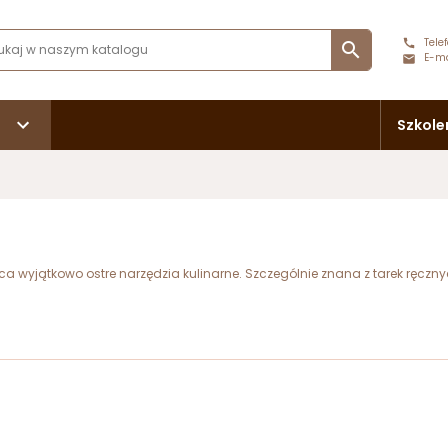
Telef

E-ma
Szkole
a wyjątkowo ostre narzędzia kulinarne. Szczególnie znana z tarek ręcznyc