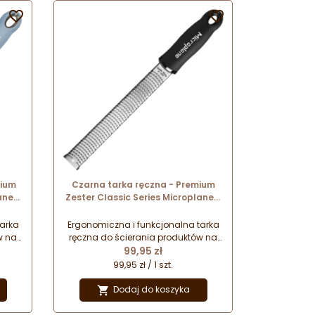


mium
Czarna tarka ręczna - Premium
ane -
Zester Classic Series Microplane -
black nr. kat. 46020
tarka
Ergonomiczna i funkcjonalna tarka
w na
ręczna do ścierania produktów na
Cena
łe
drobne wiórki i nitki. Doskonałe
99,95 zł
ci
połączenie najwyższej jakości
99,95 zł / 1 szt.
a i
wykonania i designu. Wygoda i
z
bezpieczeństwo pracy oraz
Dodaj do koszyka

iane
wyjątkowe wzornictwo doceniane
ni na
przez najlepszych szefów kuchni na