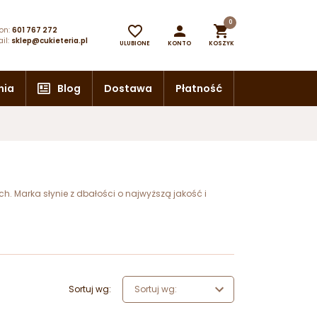
0



on:
601 767 272
il:
sklep@cukieteria.pl
ULUBIONE
KONTO
KOSZYK
nia
Blog
Dostawa
Płatność
h. Marka słynie z dbałości o najwyższą jakość i
Sortuj wg:
Sortuj wg: