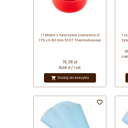
1 l Miska z tworzywa czerwona ∅
1 s
175 x h 80 mm 51117 Thermohauser
tyl
S
cuk
Cena
19,38 zł
m
końc
19,38 zł / 1 szt.
na
Dodaj do koszyka

