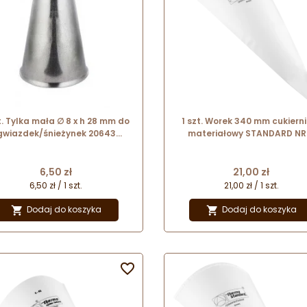
t. Tylka mała ∅ 8 x h 28 mm do
1 szt. Worek 340 mm cukiern
gwiazdek/śnieżynek 20643
materiałowy STANDARD NR.
Thermohauser
13027 Thermohauser
Cena
Cena
6,50 zł
21,00 zł
6,50 zł / 1 szt.
21,00 zł / 1 szt.
Dodaj do koszyka
Dodaj do koszyka


