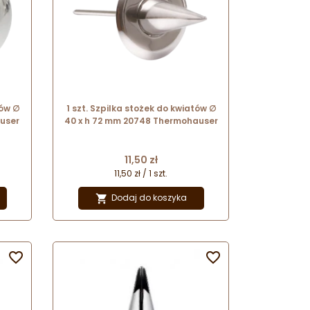
tów ∅
1 szt. Szpilka stożek do kwiatów ∅
user
40 x h 72 mm 20748 Thermohauser
Cena
11,50 zł
11,50 zł / 1 szt.
Dodaj do koszyka


