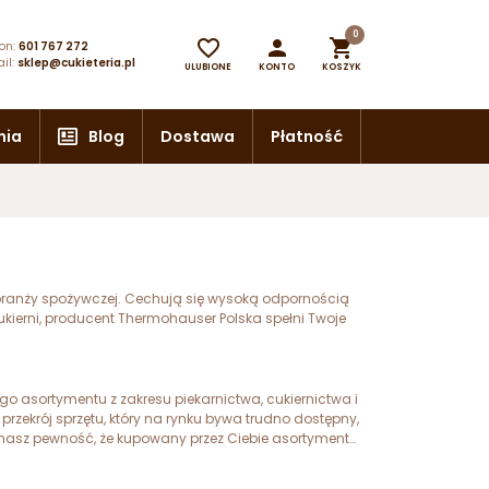
0



on:
601 767 272
il:
sklep@cukieteria.pl
ULUBIONE
KONTO
KOSZYK
nia
Blog
Dostawa
Płatność
branży spożywczej. Cechują się wysoką odpornością
kierni, producent Thermohauser Polska spełni Twoje
 asortymentu z zakresu piekarnictwa, cukiernictwa i
zekrój sprzętu, który na rynku bywa trudno dostępny,
 masz pewność, że kupowany przez Ciebie asortyment