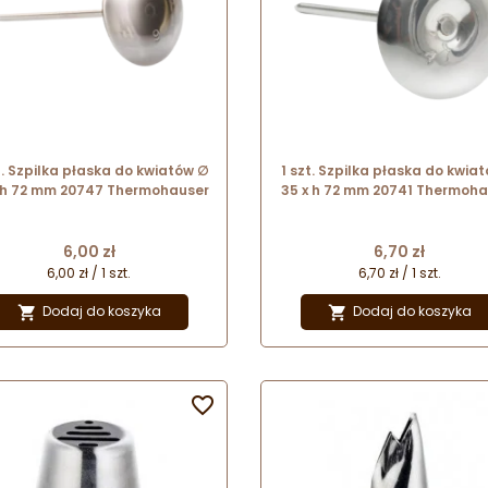
t. Szpilka płaska do kwiatów ∅
1 szt. Szpilka płaska do kwia
 h 72 mm 20747 Thermohauser
35 x h 72 mm 20741 Thermoha
Cena
Cena
6,00 zł
6,70 zł
6,00 zł / 1 szt.
6,70 zł / 1 szt.
Dodaj do koszyka
Dodaj do koszyka


