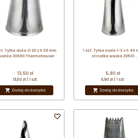
zt. Tylka duża ∅ 20 x h 39 mm
1 szt. Tylka mała 1-3 x h 40
hoinka 20690 Thermohauser
strzałka wąska 20501
Thermohauser
Cena
Cena
13,50 zł
5,90 zł
13,50 zł / 1 szt.
5,90 zł / 1 szt.
Dodaj do koszyka
Dodaj do koszyka


