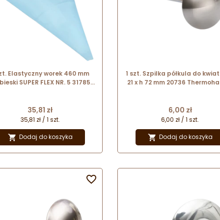
szt. Elastyczny worek 460 mm
1 szt. Szpilka półkula do kwia
bieski SUPER FLEX NR. 5 31785
21 x h 72 mm 20736 Thermoha
Thermohauser
Cena
Cena
35,81 zł
6,00 zł
35,81 zł / 1 szt.
6,00 zł / 1 szt.
Dodaj do koszyka
Dodaj do koszyka


