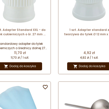
zt. Adapter Standard XXL - do
1 szt. Adapter standard 
ek cukierniczych o śr. 27 mm -
tworzywa do tylek ∅ 12 mm x 
20755 Thermohauser
mm 19418 Thermohauser
tandardowy adapter do tylek
ierniczych o średnicy dolnej 27
Cena
Cena
ilimetrów. Przeznaczony do
11,70 zł
4,92 zł
ówek w rozmiarze XXL. Pozwala
11,70 zł / 1 szt.
4,92 zł / 1 szt.
 łatwe wymienianie końcówek
dekoracyjnych w workach
Dodaj do koszyka
Dodaj do koszyka


cukierniczych.
