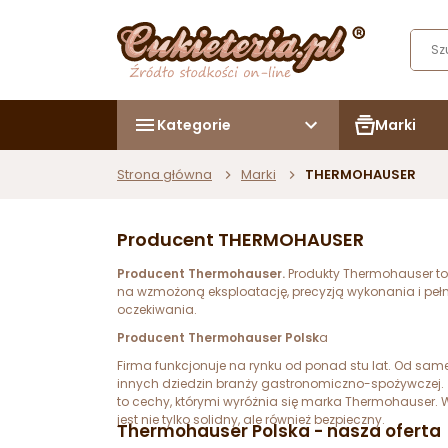
Kategorie
Marki
Strona główna
Marki
THERMOHAUSER
Producent THERMOHAUSER
Producent Thermohauser.
Produkty Thermohauser to
na wzmożoną eksploatację, precyzją wykonania i pełn
oczekiwania.
Producent Thermohauser Polsk
a
Firma funkcjonuje na rynku od ponad stu lat. Od sam
innych dziedzin branży gastronomiczno-spożywczej. In
to cechy, którymi wyróżnia się marka Thermohauser. 
jest nie tylko solidny, ale również bezpieczny.
Thermohauser Polska - nasza oferta