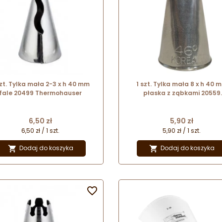
szt. Tylka mała 2-3 x h 40 mm
1 szt. Tylka mała 8 x h 40 
fale 20499 Thermohauser
płaska z ząbkami 20559
Thermohauser
Cena
Cena
6,50 zł
5,90 zł
6,50 zł / 1 szt.
5,90 zł / 1 szt.
Dodaj do koszyka
Dodaj do koszyka


