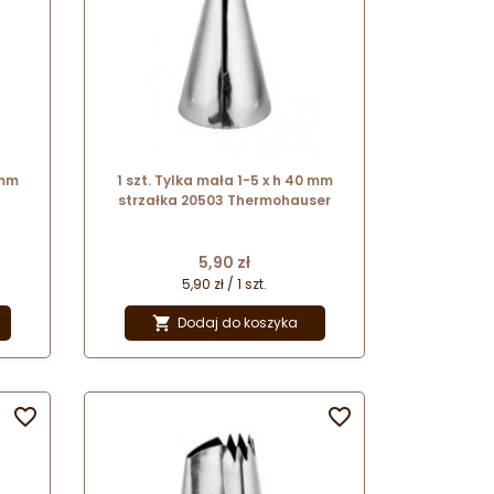
 mm
1 szt. Tylka mała 1-5 x h 40 mm
strzałka 20503 Thermohauser
Cena
5,90 zł
5,90 zł / 1 szt.
Dodaj do koszyka


