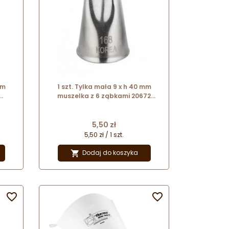
mm
1 szt. Tylka mała 9 x h 40 mm
muszelka z 6 ząbkami 20672
Thermohauser
Cena
5,50 zł
5,50 zł / 1 szt.
Dodaj do koszyka


