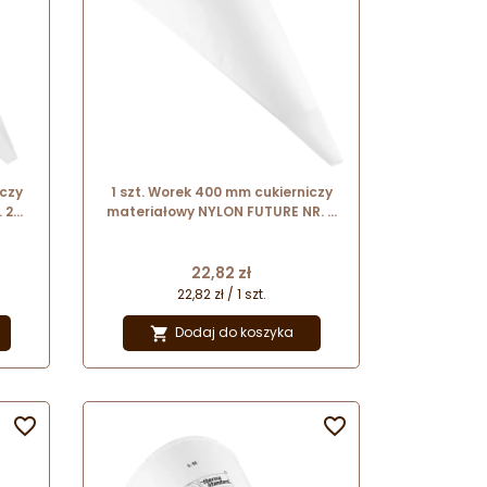
iczy
1 szt. Worek 400 mm cukierniczy
 2
materiałowy NYLON FUTURE NR. 3
16033 Thermohauser
Cena
22,82 zł
22,82 zł / 1 szt.
Dodaj do koszyka


