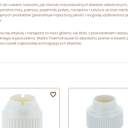
o cukierni, lodziarni, jak również indywidualnych klientów detalicznych,
lne misy, pokrywy, pojemniki, patery, narzędzia i sztućce ze stali nierdz
pnych produktów gwarantuje najwyższą jakość i wygodę użytkowania przez
i.
niczej artykuły i narzędzia to nasz główny cel, który z powodzeniem rea
wiedniego wyposażenia. Marka Thermohauser to absolutny pionier w kwesti
wania nawet najbardziej wymagających klientów.
