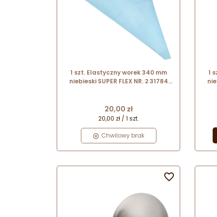
1 szt. Elastyczny worek 340 mm
1 
niebieski SUPER FLEX NR. 2 31784
nie
Thermohauser
Cena
20,00 zł
20,00 zł / 1 szt.
Chwilowy brak
