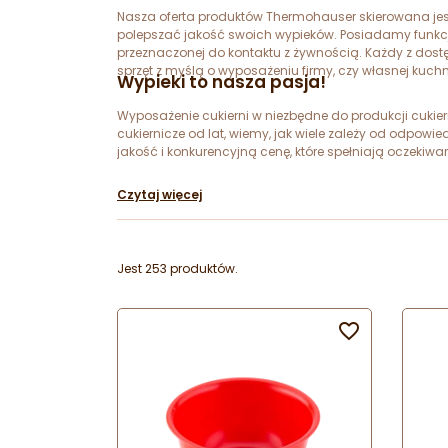
Nasza oferta produktów Thermohauser skierowana jest d
polepszać jakość swoich wypieków. Posiadamy funkcjona
przeznaczonej do kontaktu z żywnością. Każdy z dostę
sprzęt z myślą o wyposażeniu firmy, czy własnej kuchn
Wypieki to nasza pasja!
Wyposażenie cukierni w niezbędne do produkcji cukier
cukiernicze od lat, wiemy, jak wiele zależy od odpo
jakość i konkurencyjną cenę, które spełniają oczeki
Czytaj więcej
Jest 253 produktów.
