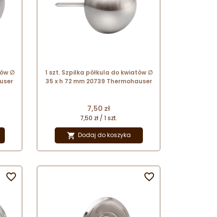
tów ∅
1 szt. Szpilka półkula do kwiatów ∅
user
35 x h 72 mm 20739 Thermohauser
Cena
7,50 zł
7,50 zł / 1 szt.
Dodaj do koszyka


