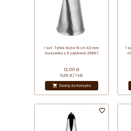
1 szt. Tylka duża 15 x h 42 mm
1 s
muszelka z 6 ząbkami 20667
c
Thermohauser
Cena
12,00 zł
12,00 zł / 1 szt.
Dodaj do koszyka

