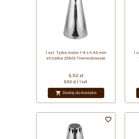
1 szt. Tylka mała 1-6 x h 40 mm
1 
strzałka 20502 Thermohauser
Cena
6,50 zł
6,50 zł / 1 szt.
Dodaj do koszyka

