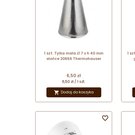
1 szt. Tylka mała ∅ 7 x h 40 mm
1 sz
słońce 20656 Thermohauser
Cena
6,50 zł
6,50 zł / 1 szt.
Dodaj do koszyka

