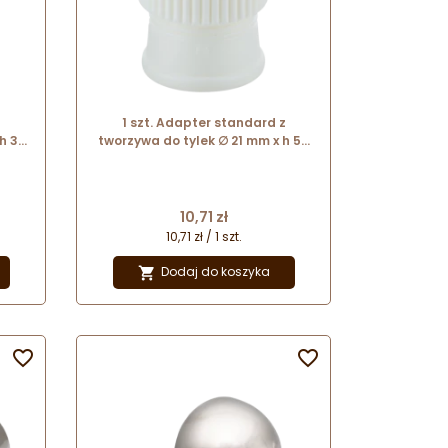
z
1 szt. Adapter standard z
h 31
tworzywa do tylek ∅ 21 mm x h 57
mm 20754 Thermohauser
Cena
10,71 zł
10,71 zł / 1 szt.
Dodaj do koszyka


