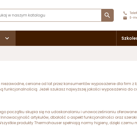
Telef

E-ma
Szkole
 niezawodne, cenione od lat przez konsumentów wyposażenie dla firm z 
ą funkcjonalnością. Jeżeli szukasz najwyższej jakości wyposażenia do cu
ego początku skupia się na udoskonalaniu i unowocześnianiu oferowanego
nowacyjność artykułów, dbałość o aspekt funkcjonalności oraz szeroki pr
Wszystkie produkty Thermohauser spełniają normy higieny, dzięki czemu