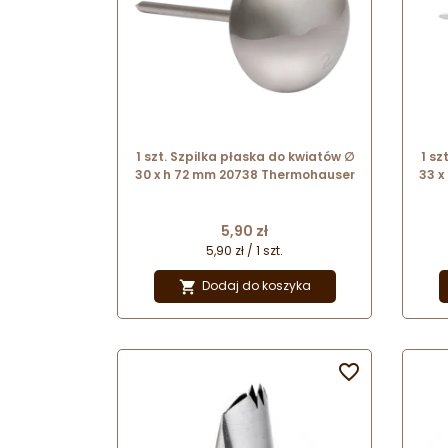
1 szt. Szpilka płaska do kwiatów ∅
1 sz
30 x h 72 mm 20738 Thermohauser
33 x
Cena
5,90 zł
5,90 zł / 1 szt.
Dodaj do koszyka

