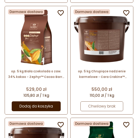
Darmowa dostawa

Darmowa dostawa

op. 5 kg Biała czekolada o zaw.
op. 5 kg Chrupiące nadzienie
34% kakao - Zephyr™ Cacao Barry
karmelowe - Cara Crakine™
- czekolada w kaletkach
Callebaut - nr. kat. FNF-CARACR-
E4-656
Cena
Cena
529,00 zł
550,00 zł
105,80 zł / 1 kg
110,00 zł / 1 kg
Dodaj do koszyka
Chwilowy brak
Darmowa dostawa

Darmowa dostawa
