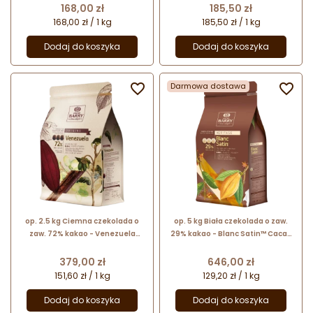
czekolada w kaletkach
Cena
Cena
168,00 zł
185,50 zł
168,00 zł / 1 kg
185,50 zł / 1 kg
Dodaj do koszyka
Dodaj do koszyka

Darmowa dostawa

op. 2.5 kg Ciemna czekolada o
op. 5 kg Biała czekolada o zaw.
zaw. 72% kakao - Venezuela
29% kakao - Blanc Satin™ Cacao
Cacao Barry - czekolada w
Barry - czekolada w kaletkach
kaletkach
Cena
Cena
379,00 zł
646,00 zł
151,60 zł / 1 kg
129,20 zł / 1 kg
Dodaj do koszyka
Dodaj do koszyka