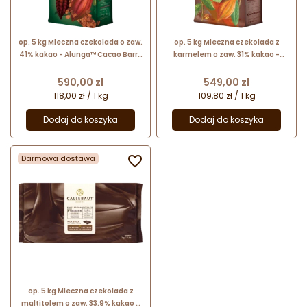
op. 5 kg Mleczna czekolada o zaw.
op. 5 kg Mleczna czekolada z
41% kakao - Alunga™ Cacao Barry
karmelem o zaw. 31% kakao -
- czekolada w kaletkach
Lactee Caramel™ Cacao Barry -
czekolada w kaletkach
Cena
Cena
590,00 zł
549,00 zł
118,00 zł / 1 kg
109,80 zł / 1 kg
Dodaj do koszyka
Dodaj do koszyka
Darmowa dostawa

op. 5 kg Mleczna czekolada z
maltitolem o zaw. 33.9% kakao -