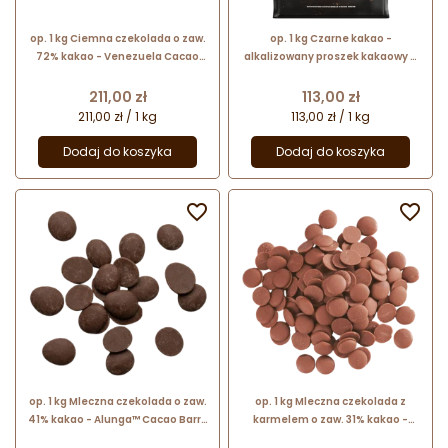
op. 1 kg Ciemna czekolada o zaw.
op. 1 kg Czarne kakao -
72% kakao - Venezuela Cacao
alkalizowany proszek kakaowy o
Barry - czekolada w kaletkach
obniżonej zawartości tłuszczu 10-
12% - Noir Intense Callebaut
Cena
Cena
211,00 zł
113,00 zł
211,00 zł / 1 kg
113,00 zł / 1 kg
Dodaj do koszyka
Dodaj do koszyka


op. 1 kg Mleczna czekolada o zaw.
op. 1 kg Mleczna czekolada z
41% kakao - Alunga™ Cacao Barry
karmelem o zaw. 31% kakao -
- czekolada w kaletkach
Lactee Caramel™ Cacao Barry -