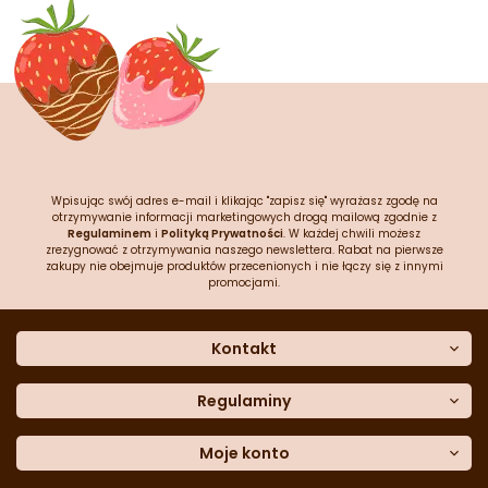
Wpisując swój adres e-mail i klikając "zapisz się" wyrażasz zgodę na
otrzymywanie informacji marketingowych drogą mailową zgodnie z
Regulaminem
i
Polityką Prywatności
. W każdej chwili możesz
zrezygnować z otrzymywania naszego newslettera. Rabat na pierwsze
zakupy nie obejmuje produktów przecenionych i nie łączy się z innymi
promocjami.
Kontakt
O nas
Dane kontaktowe
Regulaminy
Często zadawane pytania
Regulamin sklepu
Sklep stacjonarny
Polityka prywatności
Moje konto
Formularz kontaktowy
Polityka cookies
Załóż konto