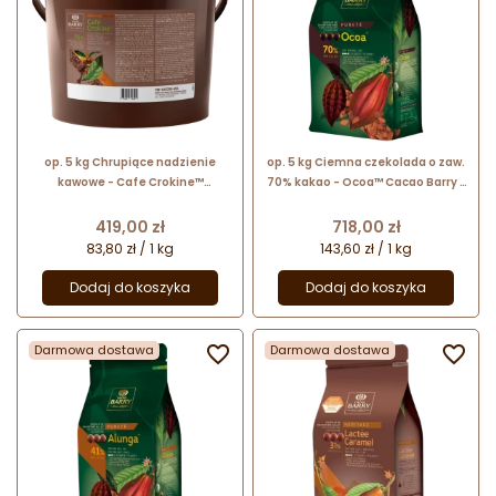
op. 5 kg Chrupiące nadzienie
op. 5 kg Ciemna czekolada o zaw.
kawowe - Cafe Crokine™
70% kakao - Ocoa™ Cacao Barry -
Callebaut - nr. kat. FNF-CAFCRO-
czekolada w kaletkach
656
Cena
Cena
419,00 zł
718,00 zł
83,80 zł / 1 kg
143,60 zł / 1 kg
Dodaj do koszyka
Dodaj do koszyka
Darmowa dostawa

Darmowa dostawa
