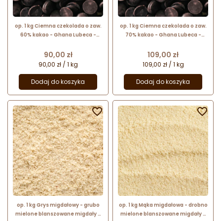
op. 1 kg Ciemna czekolada o zaw.
op. 1 kg Ciemna czekolada o zaw.
60% kakao - Ghana Lubeca -
70% kakao - Ghana Lubeca -
kuwertura czekoladowa w
kuwertura czekoladowa w
kaletkach - nr. kat. 727
kaletkach - nr. kat. 742
Cena
Cena
90,00 zł
109,00 zł
90,00 zł / 1 kg
109,00 zł / 1 kg
Dodaj do koszyka
Dodaj do koszyka


op. 1 kg Grys migdałowy - grubo
op. 1 kg Mąka migdałowa - drobno
mielone blanszowane migdały -
mielone blanszowane migdały -