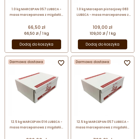
1.0 kg MARCEPAN 057 LUBECA -
1.0 kg Marcepan pistacjowy 083
masa marcepanowa z migdałów
LUBECA - masa marcepanowa z
kalifornijskich
pistacjami
Cena
Cena
66,50 zł
109,00 zł
66,50 zł / 1 kg
109,00 zł / 1 kg
Dodaj do koszyka
Dodaj do koszyka
Darmowa dostawa

Darmowa dostawa

12.5 kg MARCEPAN 014 LUBECA -
12.5 kg MARCEPAN 057 LUBECA -
masa marcepanowa z migdałów
masa marcepanowa z migdałów
śródziemnomorskich
kalifornijskich