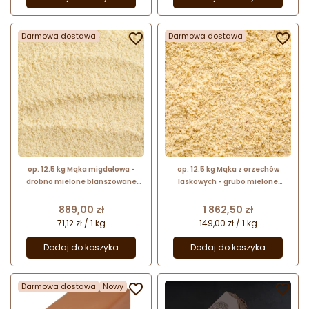
Darmowa dostawa

Darmowa dostawa

op. 12.5 kg Mąka migdałowa -
op. 12.5 kg Mąka z orzechów
drobno mielone blanszowane
laskowych - grubo mielone
migdały - nr. kat. 425 Lubeca
blanszowane orzechy laskowe -
nr. kat. 467 Lubeca
Cena
Cena
889,00 zł
1 862,50 zł
71,12 zł / 1 kg
149,00 zł / 1 kg
Dodaj do koszyka
Dodaj do koszyka
Darmowa dostawa
Nowy

