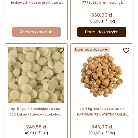
laskowych - pasta pralinowa w
777 LUBECA rafinowany i
bloku z całymi orzechami
dezodoryzowany tłuszcz kakaowy
laskowymi - nr. kat. 286 Lubeca
w postaci pastylek o śr. 8 mm
Cena
660,00 zł
165,00 zł / 1 kg
Zapytaj o produkt
Dodaj do koszyka

Darmowa dostawa

op. 5 kg Biała czekolada o zaw.
op. 5 kg BIAŁA CZEKOLADA Z
33% kakao - Lubeca - czekolada
KARMELEM 32% WHITE CARAMEL
cukiernicza w kaletkach - nr. kat.
CHIPS 832 LUBECA
776
Cena
Cena
249,55 zł
545,00 zł
49,91 zł / 1 kg
109,00 zł / 1 kg