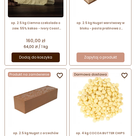
op. 2.5 kg Ciemna czekolada o
op. 2.5 kg Nugat warstwowy w
zaw. 55% kakao - Ivory Coast
bloku - pasta pralinowa z
Lubeca - kuwertura czekoladowa
orzechów laskowych z jasnymi i
w bloku - nr. kat. 721 015
ciemnymi warstwami - nr. kat.
Cena
160,00 zł
287 Lubeca
64,00 zł / 1 kg
Dodaj do koszyka
Zapytaj o produkt
Produkt na zamówienie

Darmowa dostawa

op. 2.5 kg Nugat z orzechów
op. 4 kg COCOA BUTTER CHIPS