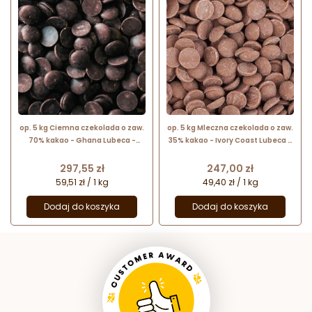
op. 5 kg Ciemna czekolada o zaw.
op. 5 kg Mleczna czekolada o zaw.
70% kakao - Ghana Lubeca -
35% kakao - Ivory Coast Lubeca -
kuwertura czekoladowa w
kuwertura czekoladowa w
kaletkach - nr. kat. 742
kaletkach - nr. kat. 771
Cena
Cena
297,55 zł
247,00 zł
59,51 zł / 1 kg
49,40 zł / 1 kg
Dodaj do koszyka
Dodaj do koszyka