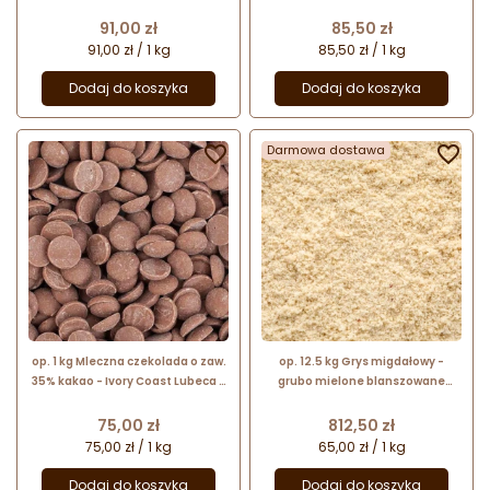
nr. kat. 423 Lubeca
nr. kat. 425 Lubeca
Cena
Cena
91,00 zł
85,50 zł
91,00 zł / 1 kg
85,50 zł / 1 kg
Dodaj do koszyka
Dodaj do koszyka

Darmowa dostawa

op. 1 kg Mleczna czekolada o zaw.
op. 12.5 kg Grys migdałowy -
35% kakao - Ivory Coast Lubeca -
grubo mielone blanszowane
kuwertura czekoladowa w
migdały - nr. kat. 423 Lubeca
kaletkach - nr. kat. 771
Cena
Cena
75,00 zł
812,50 zł
75,00 zł / 1 kg
65,00 zł / 1 kg
Dodaj do koszyka
Dodaj do koszyka