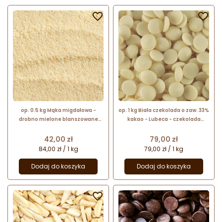


op. 0.5 kg Mąka migdałowa -
op. 1 kg Biała czekolada o zaw. 33%
drobno mielone blanszowane
kakao - Lubeca - czekolada
migdały - nr. kat. 425 Lubeca
cukiernicza w kaletkach - nr. kat.
776
Cena
Cena
42,00 zł
79,00 zł
84,00 zł / 1 kg
79,00 zł / 1 kg
Dodaj do koszyka
Dodaj do koszyka

