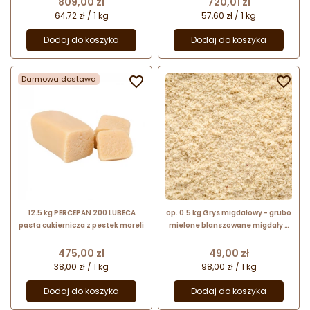
Cena
Cena
809,00 zł
720,01 zł
64,72 zł / 1 kg
57,60 zł / 1 kg
Dodaj do koszyka
Dodaj do koszyka
Darmowa dostawa


12.5 kg PERCEPAN 200 LUBECA
op. 0.5 kg Grys migdałowy - grubo
pasta cukiernicza z pestek moreli
mielone blanszowane migdały -
nr. kat. 423 Lubeca
Cena
Cena
475,00 zł
49,00 zł
38,00 zł / 1 kg
98,00 zł / 1 kg
Dodaj do koszyka
Dodaj do koszyka