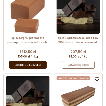
op. 12.5 kg Nugat z mocno
op. 2.5 kg Biała czekolada o zaw.
prażonych orzechów laskowych -
33% kakao - Lubeca - czekolada
pasta pralinowa w bloku - nr. kat.
cukiernicza w bloku - nr. kat. 776
280 015 Lubeca
004
Cena
Cena
1 312,50 zł
207,50 zł
105,00 zł / 1 kg
83,00 zł / 1 kg
Dodaj do koszyka
Chwilowy brak

Produkt na zamówienie
