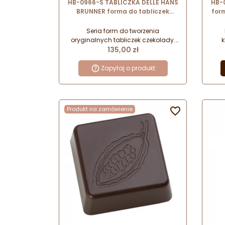
HB-0966-S TABLICZKA DELLE HANS
HB-
BRUNNER forma do tabliczek
for
czekolady - kwadratowe kostki z
cze
wgłębieniem
Seria form do tworzenia
oryginalnych tabliczek czekolady.
k
Cena
Wykonane z wysokiej jakości
dek
135,00 zł
odpornego poliwęglanu.
tab
wzo
Zapytaj o produkt
półtr
Produkt na zamówienie

FILM