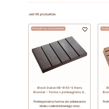
Jest 95 produktów.
Produkt na zamówienie

Prod
Block Dubai HB-9143-S Hans
B
Brunner - forma z poliwęglanu do
Bru
odlewania bloku czekoladowego i
odl
tabliczek XL - obj. 1.0 kg
Profesjonalna forma do odlewania
Pro
bloku czekoladowego oraz