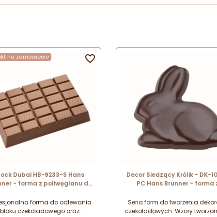
ukt na zamówienie

lock Dubai HB-9233-S Hans
Decor Siedzący Królik - DK-1
nner - forma z poliwęglanu do
PC Hans Brunner - forma 
ewania bloku czekoladowego i
poliwęglanu do wielkanocn
tabliczek XXL - obj. 2.5 kg
dekoracji z czekolady - dł. 3
fesjonalna forma do odlewania
Seria form do tworzenia dekor
bloku czekoladowego oraz
czekoladowych. Wzory tworzon