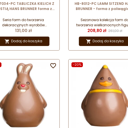
7034-PC TABLICZKA KIELICH Z
HB-8012-PC LAMM SITZEND 
STIĄ HANS BRUNNER forma z
BRUNNER - forma z poliwęgl
oliwęglanu do komunijnych
do figurek czekoladowych
czekoladek
siedzący baranek
Seria form do tworzenia
Sezonowa kolekcja form d
dekoracyjnych wyrobów
tworzenia wielkanocnych figu
Cena
Cena
Cena pods
koladowych z okazji pierwszej
131,00 zł
czekoladowych. Dopracowan
208,80 zł
261,00 zł
omunii. Wykonane z wysokiej
nieoczywiste wzory przeznac
kości odpornego poliwęglanu.
do ręcznego formowania.
Dodaj do koszyka
Dodaj do koszyka


lne do przygotowania słodkich
Wykonane z wytrzymałego 
upominków dla gości.
odpornego poliwęglanu o
półtransparentnej barwie. OBEJRZYJ
FILM I DOWIEDZ SIĘ, JAK PRACO

-20%
FORMĄ: