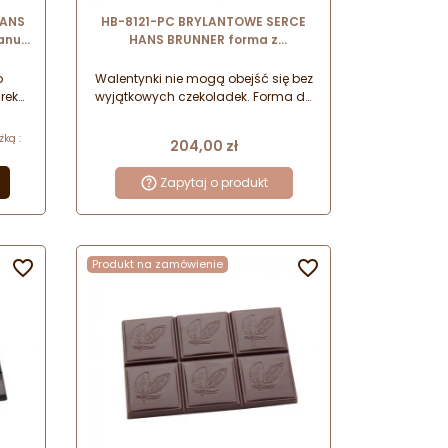
HANS
HB-8121-PC BRYLANTOWE SERCE
anu
HANS BRUNNER forma z
 -
poliwęglanu do figurek w
kształcie serca
o
Walentynki nie mogą obejść się bez
rek
wyjątkowych czekoladek. Forma do
tawowa
e i
figurek w kształcie serca z brylantu
zone
pozwala na przygotowanie
ką :
Cena
204,00 zł
wyjątkowo eleganckiego i słodkiego
i
upominku.
Zapytaj o produkt
WAĆ Z

Produkt na zamówienie
