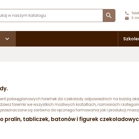
Telef

E-ma
Szkole
dy.
yment poliwęglanowych foremek do czekolady odpowiednich na każdą oka
Znajdziesz foremki we wszystkich możliwych kształtach, rozmiarach i kate
 przeznaczone są zarówno do ręcznego formowania jak i produkcji mas
 pralin, tabliczek, batonów i figurek czekoladowyc