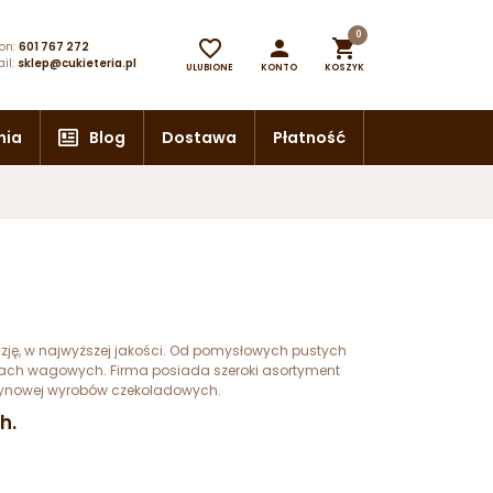
0



on:
601 767 272
il:
sklep@cukieteria.pl
ULUBIONE
KONTO
KOSZYK
nia
Blog
Dostawa
Płatność
zję, w najwyższej jakości. Od pomysłowych pustych
goriach wagowych. Firma posiada szeroki asortyment
zynowej wyrobów czekoladowych.
h.