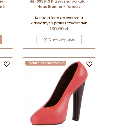
er -
HB-0989-S Klasyczna półkula -
onów
Hans Brunner - forma z
 dł.
poliwęglanu do pralin - śr. 20 mm
a
Kolekcja form do tworzenia
klasycznych pralin i czekoladek.
Cena
ne
Dopracowane klasyczne i
130,00 zł
ry
nowoczesne wzory przeznaczone do
i
ręcznego i maszynowego
Chwilowy brak
.
formowania. Wykonane z
i
wytrzymałego i odpornego
poliwęglanu o półtransparentnej
barwie.

Produkt na zamówienie
