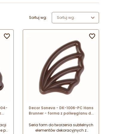
Sortuj wg:
Sortuj wg:


004-
Decor Soneva - DK-1006-PC Hans
z
Brunner - forma z poliwęglanu do
ych
dekoracji z czekolady - ażurki
0 mm
acji
Seria form do tworzenia subtelnych
e po
elementów dekoracyjnych z