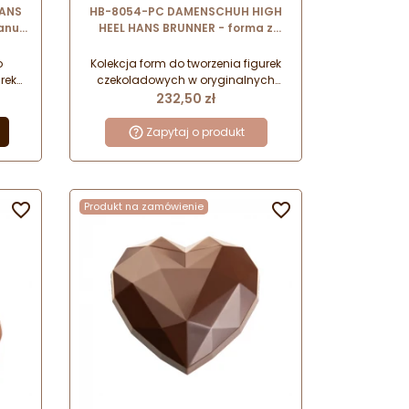
HANS
HB-8054-PC DAMENSCHUH HIGH
anu
HEEL HANS BRUNNER - forma z
 -
poliwęglanu do figurek
czekoladowych - pantofelek
o
Kolekcja form do tworzenia figurek
rek
czekoladowych w oryginalnych
tawowa
Cena
e i
kształtach. Dopracowane i
232,50 zł
zone
nieoczywiste wzory przeznaczone
do ręcznego formowania.
Zapytaj o produkt
i
Wykonane z wytrzymałego i
odpornego poliwęglanu o
półtransparentnej barwie. OBEJRZYJ
WAĆ Z
FILM I DOWIEDZ SIĘ, JAK PRACOWAĆ Z

Produkt na zamówienie

FORMĄ: