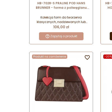
HB-7028-S PRALINE POD HANS
HB-
BRUNNER - forma z poliwęglanu
HO
do pralin - kwadrat z wzorem
p
ziarno kakaowca
Kolekcja form do tworzenia
klasycznych, nadziewanych lub
Cena
dekorowanych pralin. Dopracowane
cze
106,00 zł
wzory przeznaczone do ręcznego i
k
maszynowego formowania.
ja
Zapytaj o produkt
Wykonane z wytrzymałego i
Idea
odpornego poliwęglanu o
półtransparentnej barwie. OBEJRZYJ
FILM I DOWIEDZ SIĘ, JAK PRACOWAĆ Z
Produkt na zamówienie

-20%
FORMĄ: