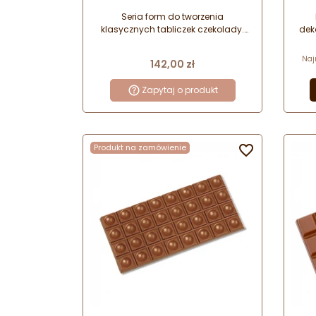
klasycznych tabliczek czekolady
poli
Seria form do tworzenia
klasycznych tabliczek czekolady.
dek
Wykonane z wysokiej jakości
odpornego poliwęglanu.
nowo
Naj
Cena
142,00 zł
Zapytaj o produkt
po
Produkt na zamówienie
