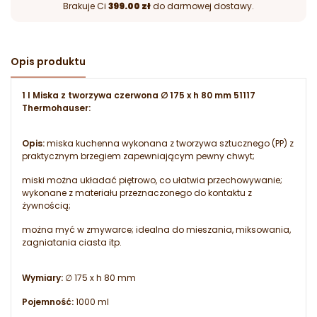
Brakuje Ci
399.00 zł
do darmowej dostawy.
Opis produktu
1 l Miska z tworzywa czerwona ∅ 175 x h 80 mm 51117
Thermohauser:
Opis:
miska kuchenna wykonana z tworzywa sztucznego (PP) z
praktycznym brzegiem zapewniającym pewny chwyt;
miski można układać piętrowo, co ułatwia przechowywanie;
wykonane z materiału przeznaczonego do kontaktu z
żywnością;
można myć w zmywarce; idealna do mieszania, miksowania,
zagniatania ciasta itp.
Wymiary:
∅ 175 x h 80 mm
Pojemność:
1000 ml