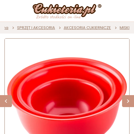
ówna
SPRZĘT I AKCESORIA
AKCESORIA CUKIERNICZE
MISKI