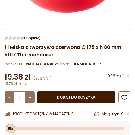
(0 Opinie)
1 l Miska z tworzywa czerwona ∅ 175 x h 80 mm
51117 Thermohauser
Indeks:
THERMOHAUSER462
Marka:
THERMOHAUSER
19,38 zł
19,38 zł / 1 szt.
(23% VAT)
15,76 zł netto

DODAJ DO KOSZYKA
-
+
PRODUKT DOSTĘPNY W MAGAZYNIE
Magazyn: 9 szt.
local_shipping