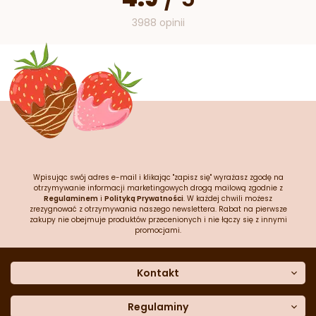
3988 opinii
Wpisując swój adres e-mail i klikając "zapisz się" wyrażasz zgodę na
otrzymywanie informacji marketingowych drogą mailową zgodnie z
Regulaminem
i
Polityką Prywatności
. W każdej chwili możesz
zrezygnować z otrzymywania naszego newslettera. Rabat na pierwsze
zakupy nie obejmuje produktów przecenionych i nie łączy się z innymi
promocjami.
Kontakt
O nas
Dane kontaktowe
Regulaminy