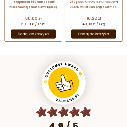
Trzepaczka 350 mm ze stali
250g SUGAR PASTE POP BROWN
nierdzewnej z metalową rączką
25325 MODECOR brązowa masa
45325 Thermohauser
cukrowa bezglutenowa
Cena
Cena
60,00 zł
10,22 zł
60,00 zł / 1 szt.
40,88 zł / 1 kg
Dodaj do koszyka
Dodaj do koszyka
4.9
/
5