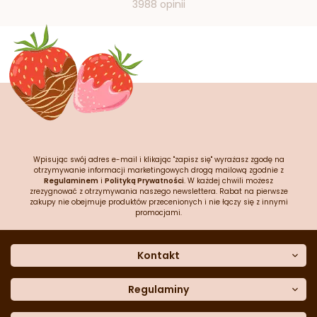
3988 opinii
Wpisując swój adres e-mail i klikając "zapisz się" wyrażasz zgodę na
otrzymywanie informacji marketingowych drogą mailową zgodnie z
Regulaminem
i
Polityką Prywatności
. W każdej chwili możesz
zrezygnować z otrzymywania naszego newslettera. Rabat na pierwsze
zakupy nie obejmuje produktów przecenionych i nie łączy się z innymi
promocjami.
Kontakt
O nas
Dane kontaktowe
Regulaminy
Często zadawane pytania
Regulamin sklepu