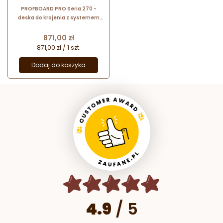
PROFBOARD PRO Seria 270 -
deska do krojenia z systemem
kolorowych nakładek - dł. 530 x
szer. 325 mm
Cena
871,00 zł
871,00 zł / 1 szt.
Dodaj do koszyka
4.9
/
5