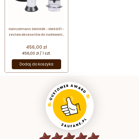
Heinzelmann SMOKER - HMSG01 -
zestaw akcesoriów do nadawania
wędzonego smaku potrawom
Cena
456,00 zł
456,00 zł / 1 szt.
Dodaj do koszyka