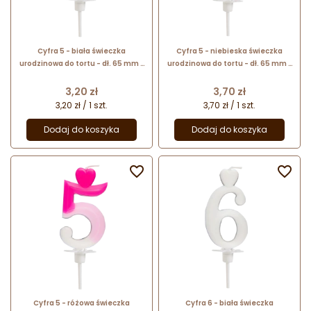
Cyfra 5 - biała świeczka
Cyfra 5 - niebieska świeczka
urodzinowa do tortu - dł. 65 mm -
urodzinowa do tortu - dł. 65 mm -
nr. kat. 760105 Daisy Decor
nr. kat. 764905 Daisy Decor
Cena
Cena
3,20 zł
3,70 zł
3,20 zł / 1 szt.
3,70 zł / 1 szt.
Dodaj do koszyka
Dodaj do koszyka


Cyfra 5 - różowa świeczka
Cyfra 6 - biała świeczka