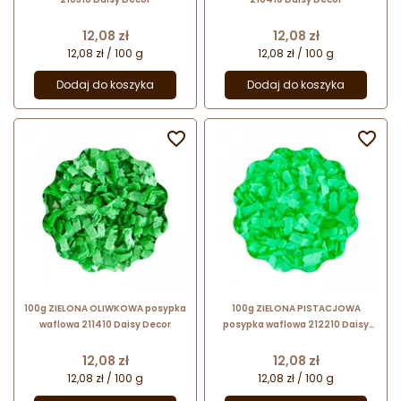
Cena
Cena
12,08 zł
12,08 zł
12,08 zł / 100 g
12,08 zł / 100 g
Dodaj do koszyka
Dodaj do koszyka


100g ZIELONA OLIWKOWA posypka
100g ZIELONA PISTACJOWA
waflowa 211410 Daisy Decor
posypka waflowa 212210 Daisy
Decor
Cena
Cena
12,08 zł
12,08 zł
12,08 zł / 100 g
12,08 zł / 100 g