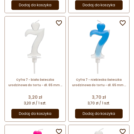
Dodaj do koszyka
Dodaj do koszyka


Cyfra 7 - biała świeczka
Cyfra 7 - niebieska świeczka
urodzinowa do tortu - dł. 65 mm -
urodzinowa do tortu - dł. 65 mm -
nr. kat. 760107 Daisy Decor
nr. kat. 764907 Daisy Decor
Cena
Cena
3,20 zł
3,70 zł
3,20 zł / 1 szt.
3,70 zł / 1 szt.
Dodaj do koszyka
Dodaj do koszyka

