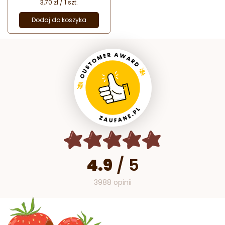
3,70 zł / 1 szt.
Dodaj do koszyka
4.9
/
5
3988 opinii