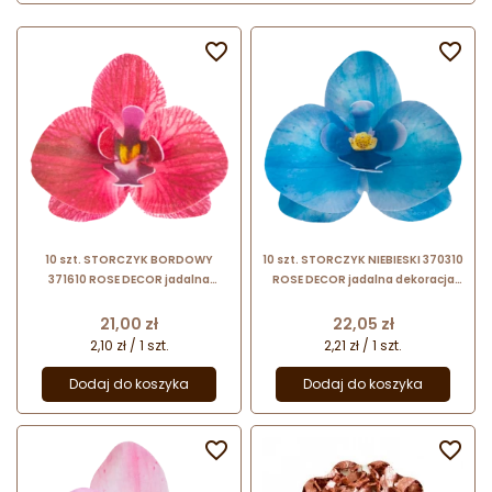


10 szt. STORCZYK BORDOWY
10 szt. STORCZYK NIEBIESKI 370310
371610 ROSE DECOR jadalna
ROSE DECOR jadalna dekoracja
dekoracja waflowa w kształcie
waflowa w kształcie kwiatów -
kwiatów - orchidea
orchidea
Cena
Cena
21,00 zł
22,05 zł
2,10 zł / 1 szt.
2,21 zł / 1 szt.
Dodaj do koszyka
Dodaj do koszyka

