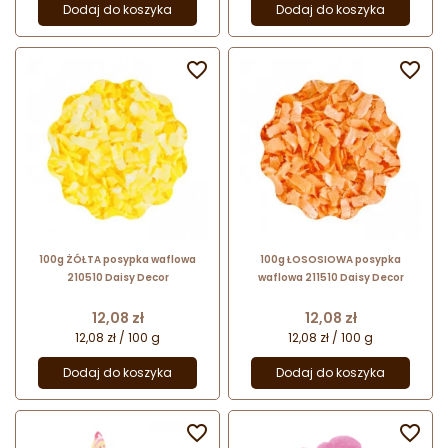
Dodaj do koszyka
Dodaj do koszyka


100g ŻÓŁTA posypka waflowa
100g ŁOSOSIOWA posypka
210510 Daisy Decor
waflowa 211510 Daisy Decor
Cena
Cena
12,08 zł
12,08 zł
12,08 zł / 100 g
12,08 zł / 100 g
Dodaj do koszyka
Dodaj do koszyka

