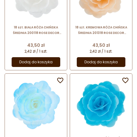
18 szt. BIAŁA RÓŻA CHIŃSKA
18 szt. KREMOWA RÓŻA CHIŃSKA
ŚREDNIA 200118 ROSE DECOR
ŚREDNIA 201318 ROSE DECOR
jadalna dekoracja waflowa - 55
jadalna dekoracja waflowa - 55
mm
mm
Cena
Cena
43,50 zł
43,50 zł
2,42 zł / 1 szt.
2,42 zł / 1 szt.
Dodaj do koszyka
Dodaj do koszyka

