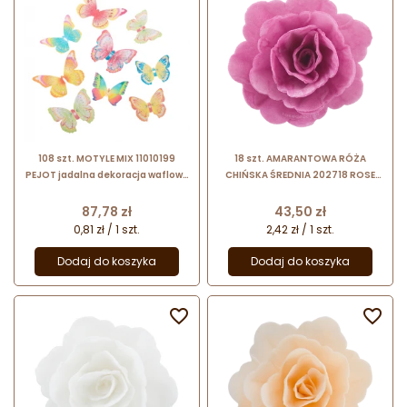
108 szt. MOTYLE MIX 11010199
18 szt. AMARANTOWA RÓŻA
PEJOT jadalna dekoracja waflowa
CHIŃSKA ŚREDNIA 202718 ROSE
w kształcie motyli
DECOR jadalna dekoracja waflowa
- 55 mm
Cena
Cena
87,78 zł
43,50 zł
0,81 zł / 1 szt.
2,42 zł / 1 szt.
Dodaj do koszyka
Dodaj do koszyka

