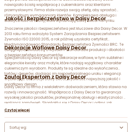
nawiązało ścisłą współpracę z cukiernikami oraz klientami
przemysłowymi. Firma stale rozwija swoją ofertę, aby sprostać
różnorodnym wymaganiom klientów. Kompleksowa obsługa i
Jakość i Bezpieczeństwo w Daisy Decor
elastyczność to cechy, które wyróżniają Daisy Decor na rynku.
Znaczenie jakości i bezpieczeństwa jest kluczowe dla Daisy Decor. W
2013 roku firma wdrożyła System Zarządzania Bezpieczeństwem
Żywności ISO 22000:2015, a rok później uzyskała certyfikat
Międzynarodowego Standardu Bezpieczeństwa Żywności BRC. Te
Dekoracje Waflowe Daisy Decor
osiągnięcia świadczą o wysokim standardzie produkcji i dbałości
o bezpieczeństwo konsumentów.
Specjalnością Daisy Decor są dekoracje waflowe, w tym subtelne i
eleganckie kwiaty oraz motyle, które nadają wyjątkowy charakter
cukierniczym wyrobom. Produkty te są idealne do wykończenia
tortów i deserów, dodając im niepowtarzalnego uroku i elegancji.
Zaufaj Ekspertom z Daisy Decor
Wybierając dekoracje Daisy Decor, wybierasz najwyższą jakość i
wyjątkowy design.
Daisy Decor to firma z wieloletnim doświadczeniem, która stawia na
rozwój i innowacyjność. Współpraca z Daisy Decor to gwarancja
wysokiej jakości produktów, profesjonalnej obsługi i elastyczności w
realizacji zamówień. Skontaktuj się z Daisy Decor i odkryj, jak
wyjątkowe mogą być Twoje wyroby cukiernicze dzięki eleganckim
Czytaj więcej
dekoracjom waflowym.
Sortuj wg: