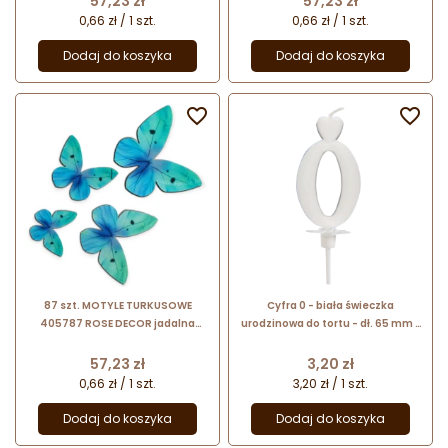
57,23 zł
57,23 zł
0,66 zł / 1 szt.
0,66 zł / 1 szt.
Dodaj do koszyka
Dodaj do koszyka


87 szt. MOTYLE TURKUSOWE
Cyfra 0 - biała świeczka
405787 ROSE DECOR jadalna
urodzinowa do tortu - dł. 65 mm -
dekoracja waflowa w kształcie
nr. kat. 760100 Daisy Decor
motyli
Cena
Cena
57,23 zł
3,20 zł
0,66 zł / 1 szt.
3,20 zł / 1 szt.
Dodaj do koszyka
Dodaj do koszyka