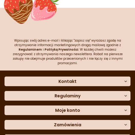
Wpisując swój adres e-mail i klikając "zapisz się" wyrażasz zgodę na
otrzymywanie informacji marketingowych drogą mailową zgodnie z
Regulaminem
i
Polityką Prywatności
. W każdej chwili możesz
zrezygnować z otrzymywania naszego newslettera. Rabat na pierwsze
zakupy nie obejmuje produktów przecenionych i nie łączy się z innymi
promocjami.
Kontakt
O nas
Dane kontaktowe
Regulaminy
Często zadawane pytania
Regulamin sklepu
Sklep stacjonarny
Polityka prywatności
Moje konto
Formularz kontaktowy
Polityka cookies
Załóż konto
Blog
Polityka reklamacji
Zamówienia
Moje dane
Polityka zwrotów
Historia zamówień
e-mail:
Sposoby dostawy
sklep@cukieteria.pl