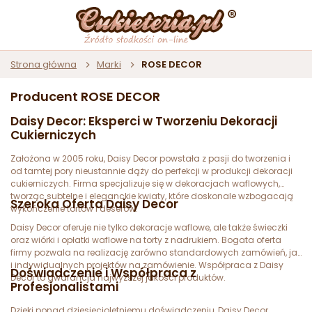
Strona główna
Marki
ROSE DECOR
Producent ROSE DECOR
Daisy Decor: Eksperci w Tworzeniu Dekoracji
Cukierniczych
Założona w 2005 roku, Daisy Decor powstała z pasji do tworzenia i
od tamtej pory nieustannie dąży do perfekcji w produkcji dekoracji
cukierniczych. Firma specjalizuje się w dekoracjach waflowych,
tworząc subtelne i eleganckie kwiaty, które doskonale wzbogacają
Szeroka Oferta Daisy Decor
wykończenie tortów i deserów.
Daisy Decor oferuje nie tylko dekoracje waflowe, ale także świeczki
oraz wiórki i opłatki waflowe na torty z nadrukiem. Bogata oferta
firmy pozwala na realizację zarówno standardowych zamówień, jak
i indywidualnych projektów na zamówienie. Współpraca z Daisy
Doświadczenie i Współpraca z
Decor to gwarancja najwyższej jakości produktów.
Profesjonalistami
Dzięki ponad dziesięcioletniemu doświadczeniu, Daisy Decor