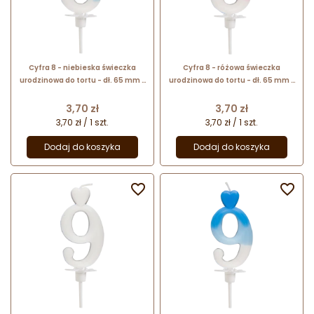
Cyfra 8 - niebieska świeczka
Cyfra 8 - różowa świeczka
urodzinowa do tortu - dł. 65 mm -
urodzinowa do tortu - dł. 65 mm -
nr. kat. 764908 Daisy Decor
nr. kat. 764008 Daisy Decor
Cena
Cena
3,70 zł
3,70 zł
3,70 zł / 1 szt.
3,70 zł / 1 szt.
Dodaj do koszyka
Dodaj do koszyka

