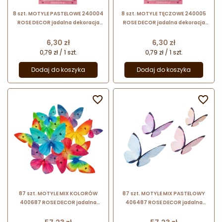
8 szt. MOTYLE PASTELOWE 240004
8 szt. MOTYLE TĘCZOWE 240005
ROSE DECOR jadalna dekoracja
ROSE DECOR jadalna dekoracja
waflowa w kształcie motyli w
waflowa w kształcie motyli w
czterech pastelowych kolorach
kolorach tęczy
Cena
Cena
6,30 zł
6,30 zł
0,79 zł / 1 szt.
0,79 zł / 1 szt.
Dodaj do koszyka
Dodaj do koszyka


87 szt. MOTYLE MIX KOLORÓW
87 szt. MOTYLE MIX PASTELOWY
400687 ROSE DECOR jadalna
406487 ROSE DECOR jadalna
dekoracja waflowa w kształcie
dekoracja waflowa w kształcie
motyli
motyli
Cena
Cena