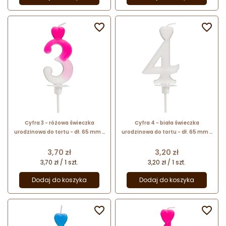


Cyfra 3 - różowa świeczka
Cyfra 4 - biała świeczka
urodzinowa do tortu - dł. 65 mm -
urodzinowa do tortu - dł. 65 mm -
nr. kat. 764003 Daisy Decor
nr. kat. 760104 Daisy Decor
Cena
Cena
3,70 zł
3,20 zł
3,70 zł / 1 szt.
3,20 zł / 1 szt.
Dodaj do koszyka
Dodaj do koszyka

