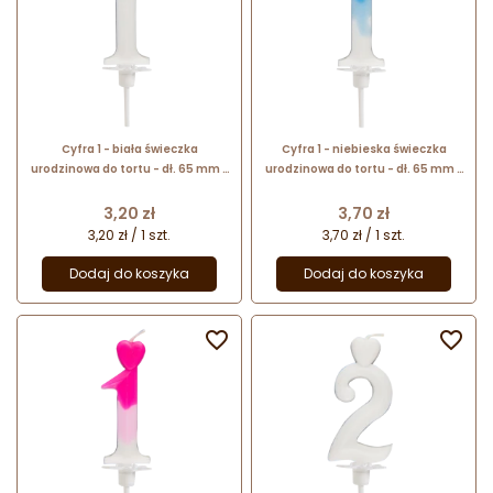
Cyfra 1 - biała świeczka
Cyfra 1 - niebieska świeczka
urodzinowa do tortu - dł. 65 mm -
urodzinowa do tortu - dł. 65 mm -
nr. kat. 760101 Daisy Decor
nr. kat. 764901 Daisy Decor
Cena
Cena
3,20 zł
3,70 zł
3,20 zł / 1 szt.
3,70 zł / 1 szt.
Dodaj do koszyka
Dodaj do koszyka

