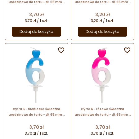
urodzinowa do tortu - dł. 65 mm -
urodzinowa do tortu - dł. 65 mm -
nr. kat. 764005 Daisy Decor
nr. kat. 760106 Daisy Decor
Cena
Cena
3,70 zł
3,20 zł
3,70 zł / 1 szt.
3,20 zł / 1 szt.
Dodaj do koszyka
Dodaj do koszyka


Cyfra 6 - niebieska świeczka
Cyfra 6 - różowa świeczka
urodzinowa do tortu - dł. 65 mm -
urodzinowa do tortu - dł. 65 mm -
nr. kat. 764906 Daisy Decor
nr. kat. 764006 Daisy Decor
Cena
Cena
3,70 zł
3,70 zł
3,70 zł / 1 szt.
3,70 zł / 1 szt.