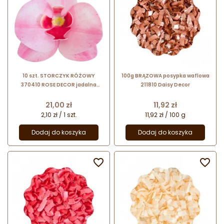
10 szt. STORCZYK RÓŻOWY
100g BRĄZOWA posypka waflowa
370410 ROSE DECOR jadalna
211810 Daisy Decor
dekoracja waflowa w kształcie
kwiatów - orchidea
Cena
Cena
21,00 zł
11,92 zł
2,10 zł / 1 szt.
11,92 zł / 100 g
Dodaj do koszyka
Dodaj do koszyka

