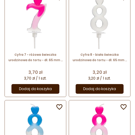
Cyfra 7 - różowa świeczka
Cyfra 8 - biała świeczka
urodzinowa do tortu - dł. 65 mm -
urodzinowa do tortu - dł. 65 mm -
nr. kat. 764007 Daisy Decor
nr. kat. 760108 Daisy Decor
Cena
Cena
3,70 zł
3,20 zł
3,70 zł / 1 szt.
3,20 zł / 1 szt.
Dodaj do koszyka
Dodaj do koszyka

