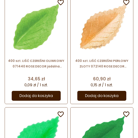


400 szt. LIŚĆ CZEREŚNI OLIWKOWY
400 szt. LIŚĆ CZEREŚNI PERŁOWY
071440 ROSE DECOR jadalna
ZŁOTY 072140 ROSE DECOR
dekoracja waflowa w kształcie
jadalna dekoracja waflowa w
liści
kształcie liści
Cena
Cena
34,65 zł
60,90 zł
0,09 zł / 1 szt.
0,15 zł / 1 szt.
Dodaj do koszyka
Dodaj do koszyka

