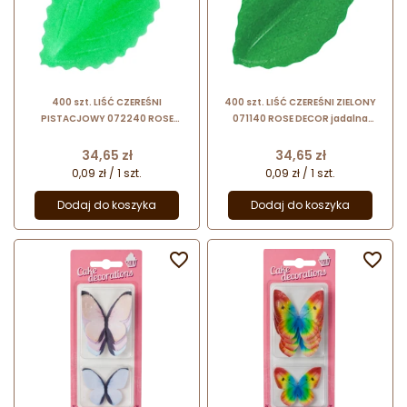
400 szt. LIŚĆ CZEREŚNI
400 szt. LIŚĆ CZEREŚNI ZIELONY
PISTACJOWY 072240 ROSE
071140 ROSE DECOR jadalna
DECOR jadalna dekoracja waflowa
dekoracja waflowa w kształcie
w kształcie liści
liści
Cena
Cena
34,65 zł
34,65 zł
0,09 zł / 1 szt.
0,09 zł / 1 szt.
Dodaj do koszyka
Dodaj do koszyka

