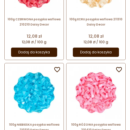
100g CZERWONA posypka waflowa
100g ECRU posypka waflowa 211310
210210 Daisy Decor
Daisy Decor
Cena
Cena
12,08 zł
12,08 zł
12,08 zł / 100 g
12,08 zł / 100 g
Dodaj do koszyka
Dodaj do koszyka


100g NIEBIESKA posypka waflowa
100g RÓŻOWA posypka waflowa
210310 Daisy Decor
210410 Daisy Decor