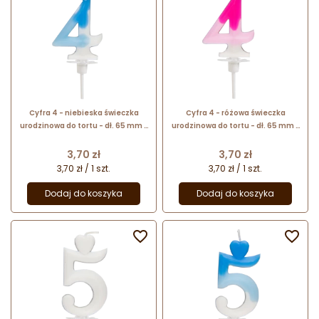
Cyfra 4 - niebieska świeczka
Cyfra 4 - różowa świeczka
urodzinowa do tortu - dł. 65 mm -
urodzinowa do tortu - dł. 65 mm -
nr. kat. 764904 Daisy Decor
nr. kat. 764004 Daisy Decor
Cena
Cena
3,70 zł
3,70 zł
3,70 zł / 1 szt.
3,70 zł / 1 szt.
Dodaj do koszyka
Dodaj do koszyka

