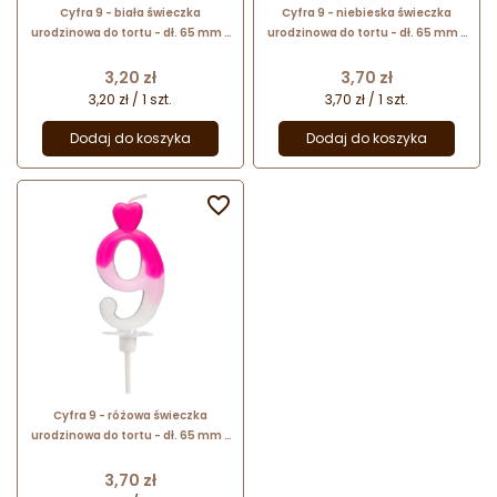
Cyfra 9 - biała świeczka
Cyfra 9 - niebieska świeczka
urodzinowa do tortu - dł. 65 mm -
urodzinowa do tortu - dł. 65 mm -
nr. kat. 760109 Daisy Decor
nr. kat. 764909 Daisy Decor
Cena
Cena
3,20 zł
3,70 zł
3,20 zł / 1 szt.
3,70 zł / 1 szt.
Dodaj do koszyka
Dodaj do koszyka

Cyfra 9 - różowa świeczka
urodzinowa do tortu - dł. 65 mm -
nr. kat. 764009 Daisy Decor
Cena
3,70 zł