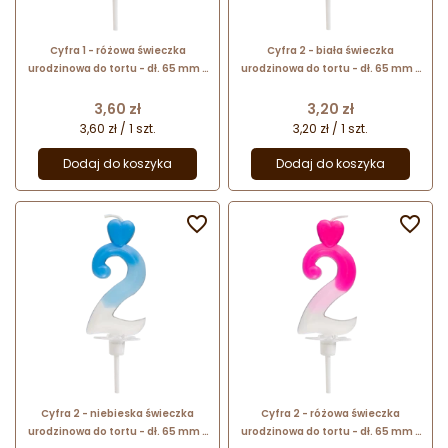
Cyfra 1 - różowa świeczka
Cyfra 2 - biała świeczka
urodzinowa do tortu - dł. 65 mm -
urodzinowa do tortu - dł. 65 mm -
nr. kat. 764001 Daisy Decor
nr. kat. 760102 Daisy Decor
Cena
Cena
3,60 zł
3,20 zł
3,60 zł / 1 szt.
3,20 zł / 1 szt.
Dodaj do koszyka
Dodaj do koszyka


Cyfra 2 - niebieska świeczka
Cyfra 2 - różowa świeczka
urodzinowa do tortu - dł. 65 mm -
urodzinowa do tortu - dł. 65 mm -