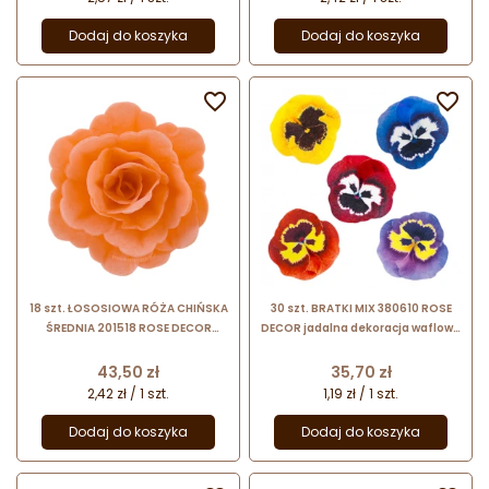
Dodaj do koszyka
Dodaj do koszyka


18 szt. ŁOSOSIOWA RÓŻA CHIŃSKA
30 szt. BRATKI MIX 380610 ROSE
ŚREDNIA 201518 ROSE DECOR
DECOR jadalna dekoracja waflowa
jadalna dekoracja waflowa - 55
w kształcie kwiatów - bratków
mm
Cena
Cena
43,50 zł
35,70 zł
2,42 zł / 1 szt.
1,19 zł / 1 szt.
Dodaj do koszyka
Dodaj do koszyka