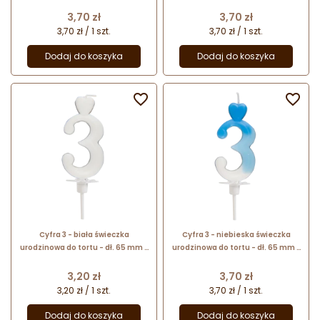
nr. kat. 764902 Daisy Decor
nr. kat. 764002 Daisy Decor
Cena
Cena
3,70 zł
3,70 zł
3,70 zł / 1 szt.
3,70 zł / 1 szt.
Dodaj do koszyka
Dodaj do koszyka


Cyfra 3 - biała świeczka
Cyfra 3 - niebieska świeczka
urodzinowa do tortu - dł. 65 mm -
urodzinowa do tortu - dł. 65 mm -
nr. kat. 760103 Daisy Decor
nr. kat. 764903 Daisy Decor
Cena
Cena
3,20 zł
3,70 zł
3,20 zł / 1 szt.
3,70 zł / 1 szt.
Dodaj do koszyka
Dodaj do koszyka