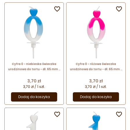


Cyfra 0 - niebieska świeczka
Cyfra 0 - różowa świeczka
urodzinowa do tortu - dł. 65 mm -
urodzinowa do tortu - dł. 65 mm -
nr. kat. 764900 Daisy Decor
nr. kat. 764000 Daisy Decor
Cena
Cena
3,70 zł
3,70 zł
3,70 zł / 1 szt.
3,70 zł / 1 szt.
Dodaj do koszyka
Dodaj do koszyka

