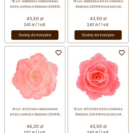
18 szt. NIEBIESKA CIENIOWANA
18 szt. NIEBIESKA RÓŻA CHIŃSKA
RÓŻA CHIŃSKA ŚREDNIA 200918
ŚREDNIA 200318 ROSE DECOR
ROSE DECOR jadalna dekoracja
jadalna dekoracja waflowa - 55
waflowa - 55 mm
mm
Cena
Cena
43,50 zł
43,50 zł
2,42 zł / 1 szt.
2,42 zł / 1 szt.
Dodaj do koszyka
Dodaj do koszyka


18 szt. RÓŻOWA CIENIOWANA
18 szt. RÓŻOWA RÓŻA CHIŃSKA
RÓŻA CHIŃSKA ŚREDNIA 200818
ŚREDNIA 200418 ROSE DECOR
ROSE DECOR jadalna dekoracja
jadalna dekoracja waflowa - 55
waflowa - 55 mm
mm
Cena
Cena
46,20 zł
43,50 zł
2,57 zł / 1 szt.
2,42 zł / 1 szt.