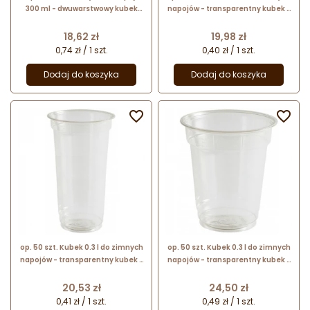
300 ml - dwuwarstwowy kubek
napojów - transparentny kubek z
papierowy do gorących napojów -
tworzywa z recyklingu - śr. 78 mm
śr. 90 mm x wys. 105 mm
x wys. 97 mm
Cena
Cena
18,62 zł
19,98 zł
0,74 zł / 1 szt.
0,40 zł / 1 szt.
Dodaj do koszyka
Dodaj do koszyka


op. 50 szt. Kubek 0.3 l do zimnych
op. 50 szt. Kubek 0.3 l do zimnych
napojów - transparentny kubek z
napojów - transparentny kubek z
tworzywa z recyklingu - śr. 78 mm
tworzywa z recyklingu - śr. 95 mm
x wys. 128 mm
x wys. 117 mm
Cena
Cena
20,53 zł
24,50 zł
0,41 zł / 1 szt.
0,49 zł / 1 szt.