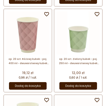


op. 20 szt. Różowy kubek - poj.
op. 20 szt. Zielony kubek - poj.
400 ml - dwuwarstwowy kubek
250 ml - dwuwarstwowy kubek
papierowy do gorących napojów -
papierowy do gorących napojów -
śr. 90 mm x wys. 133 mm
śr. 80 mm x wys. 91 mm
Cena
Cena
19,12 zł
12,00 zł
0,96 zł / 1 szt.
0,60 zł / 1 szt.
Dodaj do koszyka
Dodaj do koszyka

