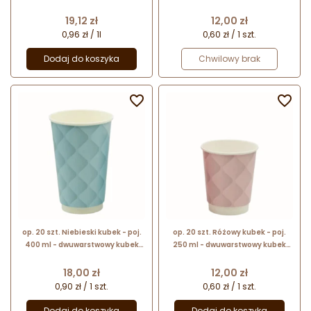
papierowy do gorących napojów -
papierowy do gorących napojów -
śr. 90 mm x wys. 133 mm
śr. 80 mm x wys. 91 mm
Cena
Cena
19,12 zł
12,00 zł
0,96 zł / 1l
0,60 zł / 1 szt.
Dodaj do koszyka
Chwilowy brak


op. 20 szt. Niebieski kubek - poj.
op. 20 szt. Różowy kubek - poj.
400 ml - dwuwarstwowy kubek
250 ml - dwuwarstwowy kubek
papierowy do gorących napojów -
papierowy do gorących napojów -
śr. 90 mm x wys. 133 mm
śr. 80 mm x wys. 91 mm
Cena
Cena
18,00 zł
12,00 zł
0,90 zł / 1 szt.
0,60 zł / 1 szt.
Dodaj do koszyka
Dodaj do koszyka