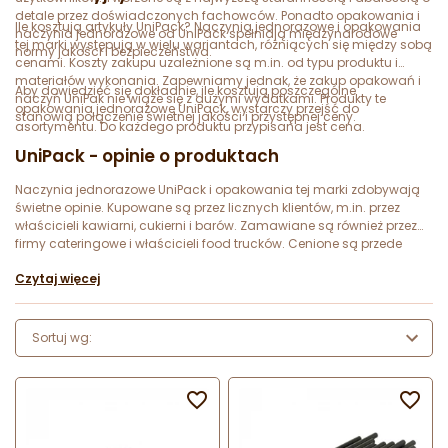
detale przez doświadczonych fachowców. Ponadto opakowania i
Ile kosztują artykuły UniPack? Naczynia jednorazowe i opakowania
naczynia jednorazowe od UniPack spełniają międzynarodowe
tej marki występują w wielu wariantach, różniących się między sobą
normy jakości i bezpieczeństwa.
cenami. Koszty zakupu uzależnione są m.in. od typu produktu i
materiałów wykonania. Zapewniamy jednak, że zakup opakowań i
Aby dowiedzieć się dokładnie, ile kosztują poszczególne
naczyń UniPak nie wiąże się z dużymi wydatkami. Produkty te
opakowania jednorazowe UniPack, wystarczy przejść do
stanowią połączenie świetnej jakości i przystępnej ceny.
asortymentu. Do każdego produktu przypisana jest cena.
UniPack - opinie o produktach
Naczynia jednorazowe UniPack i opakowania tej marki zdobywają
świetne opinie. Kupowane są przez licznych klientów, m.in. przez
właścicieli kawiarni, cukierni i barów. Zamawiane są również przez
firmy cateringowe i właścicieli food trucków. Cenione są przede
wszystkim za świetną trwałość, przystępną cenę, praktyczność i
Czytaj więcej
wysoką odporność na przeciekanie. Chwalone są również za
estetyczne wzornictwo, łatwość przechowywania i transportu oraz
brak wpływu na smak potraw czy napojów. Naczynia i opakowania
jednorazowe UniPack otrzymują rewelacyjne oceny także za
Sortuj wg:
solidność konstrukcji i spełnianie norm.

