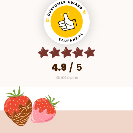
4.9
/
5
3988 opinii