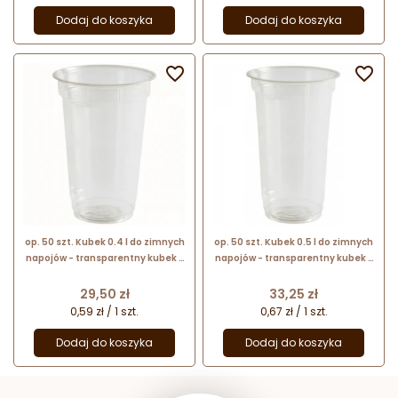
Dodaj do koszyka
Dodaj do koszyka


op. 50 szt. Kubek 0.4 l do zimnych
op. 50 szt. Kubek 0.5 l do zimnych
napojów - transparentny kubek z
napojów - transparentny kubek z
tworzywa z recyklingu - śr. 95 mm
tworzywa z recyklingu - śr. 95 mm
x wys. 129 mm
x wys. 149 mm
Cena
Cena
29,50 zł
33,25 zł
0,59 zł / 1 szt.
0,67 zł / 1 szt.
Dodaj do koszyka
Dodaj do koszyka