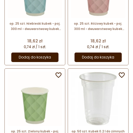
op. 25 szt. Niebieski kubek - poj.
op. 25 szt. Różowy kubek - poj.
300 ml - dwuwarstwowy kubek
300 ml - dwuwarstwowy kubek
papierowy do gorących napojów -
papierowy do gorących napojów -
śr. 90 mm x wys. 105 mm
śr. 90 mm x wys. 105 mm
Cena
Cena
18,62 zł
18,62 zł
0,74 zł / 1 szt.
0,74 zł / 1 szt.
Dodaj do koszyka
Dodaj do koszyka


op. 25 szt. Zielony kubek - poj.
op. 50 szt. Kubek 0.2 l do zimnych