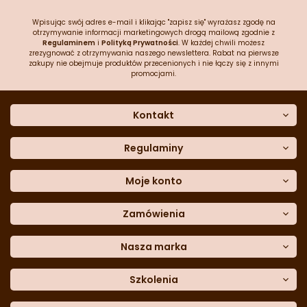
Wpisując swój adres e-mail i klikając "zapisz się" wyrażasz zgodę na
otrzymywanie informacji marketingowych drogą mailową zgodnie z
Regulaminem
i
Polityką Prywatności
. W każdej chwili możesz
zrezygnować z otrzymywania naszego newslettera. Rabat na pierwsze
zakupy nie obejmuje produktów przecenionych i nie łączy się z innymi
promocjami.
Kontakt
O nas
Dane kontaktowe
Regulaminy
Często zadawane pytania
Regulamin sklepu
Sklep stacjonarny
Polityka prywatności
Moje konto
Formularz kontaktowy
Polityka cookies
Załóż konto
Blog
Polityka reklamacji
Zamówienia
Moje dane
Polityka zwrotów
Historia zamówień
e-mail:
Sposoby dostawy
sklep@cukieteria.pl
Dostępność cyfrowa
Lista ulubionych
telefon:
Metody płatności
Nasza marka
601 767 272
Moje rabaty
Dane do przelewu
Sempre Group
Formularz
reklamacji
Trio Gelato
Szkolenia
Formularz
zwrotu
CDN
Warsaw
Academy of Pastry Arts