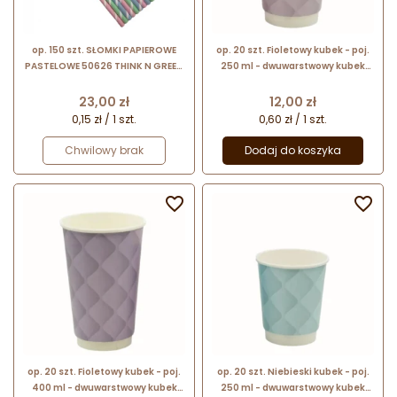
op. 150 szt. SŁOMKI PAPIEROWE
op. 20 szt. Fioletowy kubek - poj.
PASTELOWE 50626 THINK N GREEN
250 ml - dwuwarstwowy kubek
rurki do zimnych napojów - śr. 8 x
papierowy do gorących napojów -
dł. 230 mm
śr. 80 mm x wys. 91 mm
Cena
Cena
23,00 zł
12,00 zł
0,15 zł / 1 szt.
0,60 zł / 1 szt.
Chwilowy brak
Dodaj do koszyka


op. 20 szt. Fioletowy kubek - poj.
op. 20 szt. Niebieski kubek - poj.
400 ml - dwuwarstwowy kubek
250 ml - dwuwarstwowy kubek