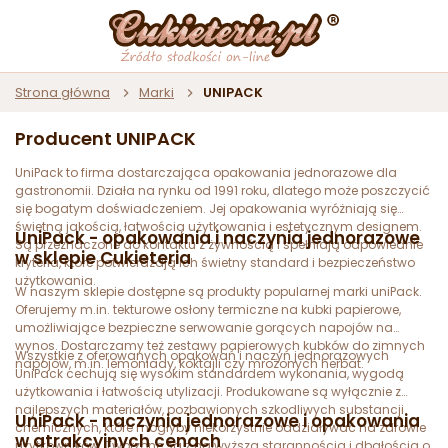
Strona główna
Marki
UNIPACK
Producent UNIPACK
UniPack to firma dostarczająca opakowania jednorazowe dla
gastronomii. Działa na rynku od 1991 roku, dlatego może poszczycić
się bogatym doświadczeniem. Jej opakowania wyróżniają się
świetną jakością, łatwością użytkowania i estetycznym designem.
UniPack - opakowania i naczynia jednorazowe
Są przeznaczone do kontaktu z żywnością i spełniają odpowiednie
w sklepie Cukieteria
kryteria, które potwierdzają ich świetny standard i bezpieczeństwo
użytkowania.
W naszym sklepie dostępne są produkty popularnej marki uniPack.
Oferujemy m.in. tekturowe osłony termiczne na kubki papierowe,
umożliwiające bezpieczne serwowanie gorących napojów na
wynos. Dostarczamy też zestawy papierowych kubków do zimnych
Wszystkie z oferowanych opakowań i naczyń jednorazowych
napojów, m.in. lemoniady, koktajli czy mrożonych herbat.
UniPack cechują się wysokim standardem wykonania, wygodą
użytkowania i łatwością utylizacji. Produkowane są wyłącznie z
najlepszych materiałów, pozbawionych szkodliwych substancji
UniPack - naczynia jednorazowe i opakowania
chemicznych, które mogłyby niekorzystnie oddziaływać na zdrowie
w atrakcyjnych cenach
użytkowników. Tworzone są z najwyższą starannością i dbałością o