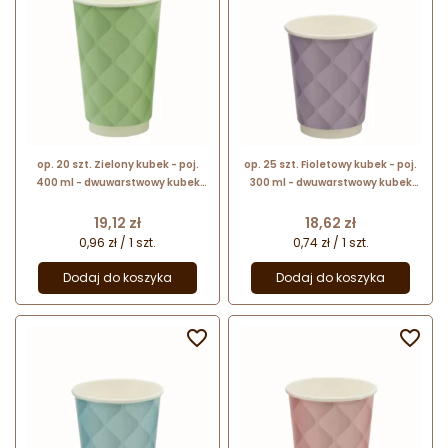
op. 20 szt. Zielony kubek - poj.
op. 25 szt. Fioletowy kubek - poj.
400 ml - dwuwarstwowy kubek
300 ml - dwuwarstwowy kubek
papierowy do gorących napojów -
papierowy do gorących napojów -
śr. 90 mm x wys. 133 mm
śr. 90 mm x wys. 105 mm
Cena
Cena
19,12 zł
18,62 zł
0,96 zł / 1 szt.
0,74 zł / 1 szt.
Dodaj do koszyka
Dodaj do koszyka

