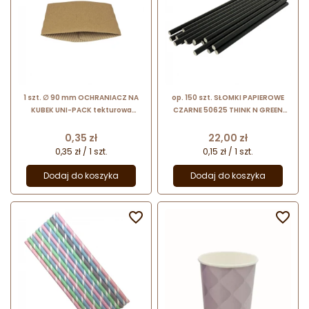
1 szt. ∅ 90 mm OCHRANIACZ NA
op. 150 szt. SŁOMKI PAPIEROWE
KUBEK UNI-PACK tekturowa
CZARNE 50625 THINK N GREEN
osłona termiczna na kubki
rurki do zimnych napojów - śr. 7 x
papierowe 300/400/500 ml
dł. 230 mm
Cena
Cena
0,35 zł
22,00 zł
0,35 zł / 1 szt.
0,15 zł / 1 szt.
Dodaj do koszyka
Dodaj do koszyka

