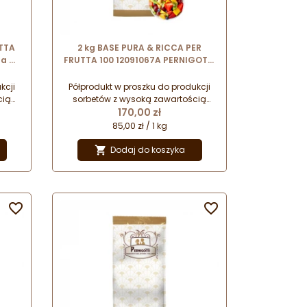
UTTA
2 kg BASE PURA & RICCA PER
za do
FRUTTA 100 12091067A PERNIGOTTI
iej
baza do sorbetów ze świeżych lub
mrożonych owoców
kcji
Półprodukt w proszku do produkcji
cią
sorbetów z wysoką zawartością
Cena
w
owoców. Baza nie zawiera w
170,00 zł
ych,
składzie substancji emulgujących,
85,00 zł / 1 kg
tłuszczu oraz aromatów.
a w
Przeznaczona do stosowania w
Dodaj do koszyka

pło.
procesie na zimno oraz na ciepło.

