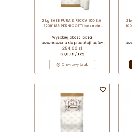
2 kg BASE PURA & RICCA 100 S.A.
2 
12091183 PERNIGOTTI baza do
100
lodów mlecznych - bez dodatku
emulgatorów i tłuszczów
do
Wysokiej jakości baza
roślinnych
przeznaczona do produkcji lodów
prz
Cena
mlecznych metodą tradycyjną.
ml
254,00 zł
Pozwala na uzyskanie doskonałej
Poz
127,00 zł / 1 kg
podstawy do produkcji lodów o
po
różnorodnych smakach.
Chwilowy brak
