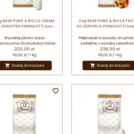
kg BASE PURA & RICCA CREMA
2 kg BASE PURA & RICCA FR
 12091078A PERNIGOTTI baza
50 12091097A PERNIGOTTI ba
do lodów mlecznych - bez
produkcji sorbetów o wysok
datku tłuszczów roślinnych
zawartości owoców
Wysokiej jakości baza
Półprodukt w proszku do produ
eznaczona do produkcji lodów
sorbetów z wysoką zawartoś
Cena
Cena
ecznych metodą tradycyjną.
220,00 zł
owoców. Baza nie zawiera 
238,00 zł
wala na uzyskanie doskonałej
składzie substancji emulgując
110,00 zł / 1 kg
119,00 zł / 1 kg
dstawy do produkcji lodów o
tłuszczu oraz aromatów.
różnorodnych smakach.
Przeznaczona do stosowani
Dodaj do koszyka
Dodaj do koszyka


procesie na zimno oraz na cie
