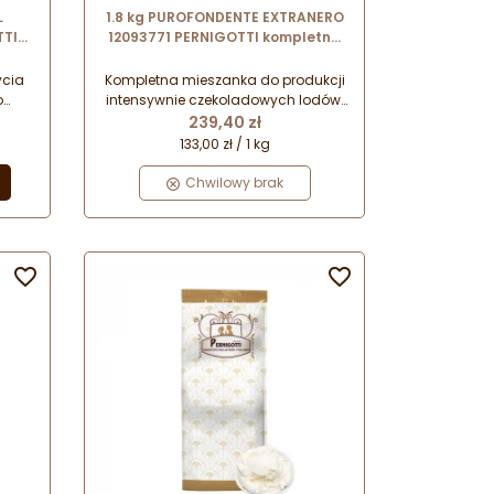
L
1.8 kg PUROFONDENTE EXTRANERO
TTI
12093771 PERNIGOTTI kompletna
ch w
baza do produkcji lodów
ce
czekoladowych
ycia
Kompletna mieszanka do produkcji
o
intensywnie czekoladowych lodów.
Cena
ku
Przeznaczona do produkcji metodą
239,40 zł
go,
tradycyjną. Mieszankę wystarczy
133,00 zł / 1 kg
anas.
połączyć z gorącą wodą w
odpowiednich proporcjach i
Chwilowy brak
u,
dokładnie wymieszać przy użyciu
polew
miksera.

