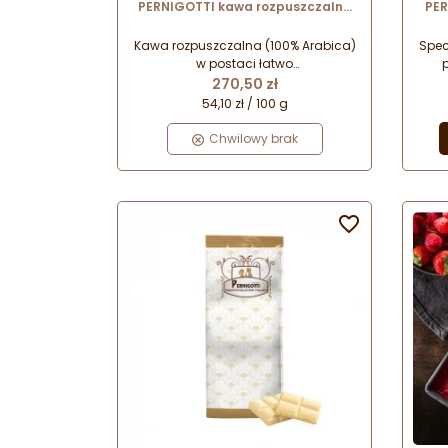
PERNIGOTTI kawa rozpuszczalna
PER
w postaci granulatu
w
Kawa rozpuszczalna (100% Arabica)
Spec
w postaci łatwo
Cena
rozpuszczalnego granulatu.
za
270,50 zł
Przeznaczona do stosowania
jogu
54,10 zł / 100 g
podczas produkcji lodów oraz
k
wyrobów cukierniczych.
Chwilowy brak
