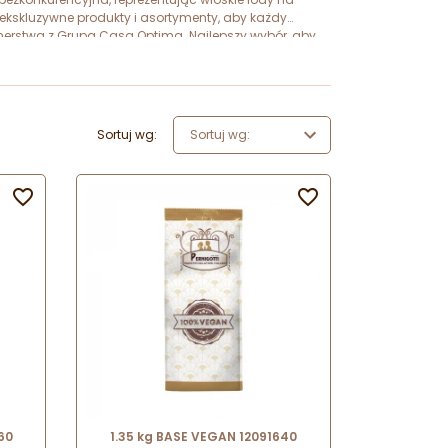
 ekskluzywne produkty i asortymenty, aby każdy
rtnerstwa z Grupą Casa Optima. Najlepszy wybór, aby
Sortuj wg:
Sortuj wg:


60
1.35 kg BASE VEGAN 12091640