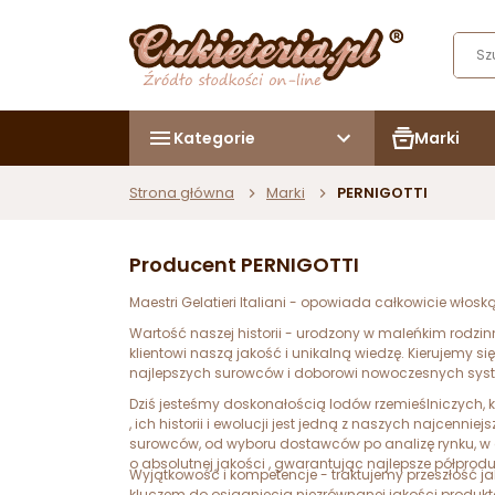
Kategorie
Marki
Strona główna
Marki
PERNIGOTTI
Producent PERNIGOTTI
Maestri Gelatieri Italiani - opowiada całkowicie włoską
Wartość naszej historii - urodzony w maleńkim rodzi
klientowi naszą jakość i unikalną wiedzę. Kierujemy s
najlepszych surowców i doborowi nowoczesnych syst
Dziś jesteśmy doskonałością lodów rzemieślniczych, 
, ich historii i ewolucji jest jedną z naszych najcen
surowców, od wyboru dostawców po analizę rynku, w a
o absolutnej jakości , gwarantując najlepsze półprodukt
Wyjątkowość i kompetencje - traktujemy przeszłość jak
kluczem do osiągnięcia niezrównanej jakości produktó