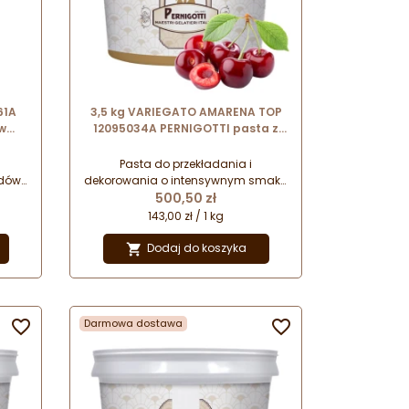
61A
3,5 kg VARIEGATO AMARENA TOP
w
12095034A PERNIGOTTI pasta z
m
kawałkami czarnych wiśni do
przekładania i dekorowania
Pasta do przekładania i
odów
dekorowania o intensywnym smaku
Cena
ną.
i barwie z całymi i siekanymi
500,50 zł
skać
czarnymi wiśniami. Doskonała do
143,00 zł / 1 kg
o
urozmaicania smaków lodów oraz
nadziewania wyrobów
Dodaj do koszyka

cukierniczych.

Darmowa dostawa
