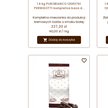
1.6 kg PUROBIANCO 12093761
1.
PERNIGOTTI kompletna baza do
12
produkcji lodów o smaku białej
so
czekolady
pa
Kompletna mieszanka do produkcji
Zbi
kremowych lodów o smaku białej
Cena
czekolady. Przeznaczona do
227,20 zł
s
produkcji metodą tradycyjną.
c
142,00 zł / 1 kg
Mieszankę wystarczy połączyć z
t
gorącą wodą w odpowiednich
pro
Dodaj do koszyka

proporcjach i dokładnie wymieszać
lo
przy użyciu miksera.
gr
