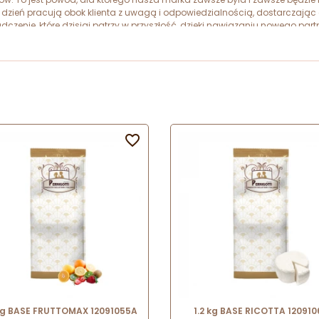
 dzień pracują obok klienta z uwagą i odpowiedzialnością, dostarczając
adczenie, które dzisiaj patrzy w przyszłość, dzięki nawiązaniu nowego pa

kg BASE FRUTTOMAX 12091055A
1.2 kg BASE RICOTTA 120910