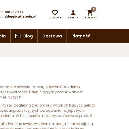
0



on:
601 767 272
il:
sklep@cukieteria.pl
ULUBIONE
KONTO
KOSZYK
nia
Blog
Dostawa
Płatność
w na całym świecie , zdolną zapewnić każdemu
wą rzeczywistością. Dzięki ciągłym poszukiwaniom
ieślniczych.
. Nasza dogłębna znajomość włoskich tradycji gelato
d procedur produkcyjnych po badania najlepszych
go klienta. W ten sposób możemy zaoferować produkty
lato, tworząc świat, w którym tradycja i innowacja są
bezkonkurencyjna, reprezentując włoskie lody na