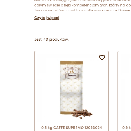
całym świecie dzięki kompetencjom tych, którzy na co
Tworzenie lodów i ciast to wyjątkowe przeżycie. Doświ
nasza marka była gwarancją sukcesu.
Czytaj więcej
Jest 143 produktów.

0.5 kg CAFFE SUPREMO 12093024
0.9 