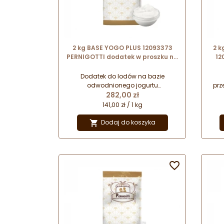
2 kg BASE YOGO PLUS 12093373
2 
PERNIGOTTI dodatek w proszku na
12
bazie odwodnionego jogurtu
naturalnego
śmi
Dodatek do lodów na bazie
odwodnionego jogurtu
prz
Cena
naturalnego - pozwala na
282,00 zł
ml
przygotowanie lodów o
141,00 zł / 1 kg
wyśmienitym i charakterystycznym
smaku z wyczuwalną
p
Dodaj do koszyka

kwasowością. Lody doskonale
łączą się z owocami oraz pastami
owocowymi.
