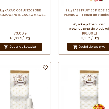
1kg KAKAO ODTŁUSZCZONE
2 kg BASE FRUIT 50 F 120913
ALIZOWANE IL CACAO MAGRO
PERNIGOTTI baza do stabil
10-12% 12090041 Pernigotti
sorbetów o kremowej konsyst
Wysokiej jakości baza
przeznaczona do produkcj
Cena
Cena
173,00 zł
sorbetów owocowych na baz
166,00 zł
owoców lub z dodatkiem
173,00 zł / 1 kg
83,00 zł / 1 kg
skoncentrowanych past
owocowych. Pozwala uzysk
Dodaj do koszyka
Dodaj do koszyka


sorbety o stabilnej strukturze
kremowej konsystencji.
