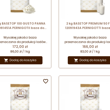
kg BASETOP 100 GUSTO PANNA
2 kg BASETOP PREMIUM 50 F
091451A PERNIGOTII baza do
12091943A PERNIGOTTI baza
lodów mlecznych o smaku
lodów mlecznych - wyma
etankowym – zawiera tłuszcz
dodatku mleka i śmietan
Wysokiej jakości baza
Wysokiej jakości baza
roślinny
eznaczona do produkcji lodów
przeznaczona do produkcji l
Cena
Cena
ecznych metodą tradycyjną.
172,00 zł
mlecznych metodą tradycyj
166,00 zł
Łatwa w użyciu - pozwala
Łatwa w użyciu - pozwala uzy
86,00 zł / 1 kg
83,00 zł / 1 kg
uzyskać kremowe lody o
lody o delikatnym, kremow
rzyjemnym i zrównoważonym
smaku.
Dodaj do koszyka
Dodaj do koszyka


śmietankowym smaku.
