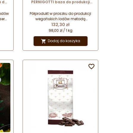
a do
PERNIGOTTI baza do produkcji
a
lodów wegańskich
lodów
Półprodukt w proszku do produkcji
sera
wegańskich lodów metodą
Cena
wdzi
tradycyjną. Łatwa w użyciu -
132,30 zł
aku
wystarczy połączyć z wodą w
98,00 zł / 1 kg
oskim
odpowiednich proporcjach.
a.
Pozwala uzyskać wysokiej jakości
Dodaj do koszyka

lody bez produktów pochodzenia
zwierzęcego.

