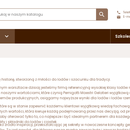
Telef

E-ma
Szkole
 historię, stworzoną z miłości do lodów i szacunku dla tradycji.
nnym warsztacie dzisiaj jesteśmy firmą referencyjną wysokiej klasy lodó
ię naszymi wartościami, które czynią Pernigotti Maestri Gelatieri wyjątko
emów produkcyjnych, osiągamy najwyższe wyniki dla lodów i lodów rzem
które są w stanie zapewnić każdemu klientowi wyjątkową wiedzę fachową
niejszych wartości, która kieruje każdą podejmowaną przez nas decyzją, o
by oferować tylko to, co najlepsze i być idealnym partnerem dla każde
y i składniki do lodów i ciastek.
o źródło inspiracji, przekształcając jej sekrety w nowoczesne koncepty ge
w. To jest powód, dla którego nasza marka zawsze była i zawsze będzie 