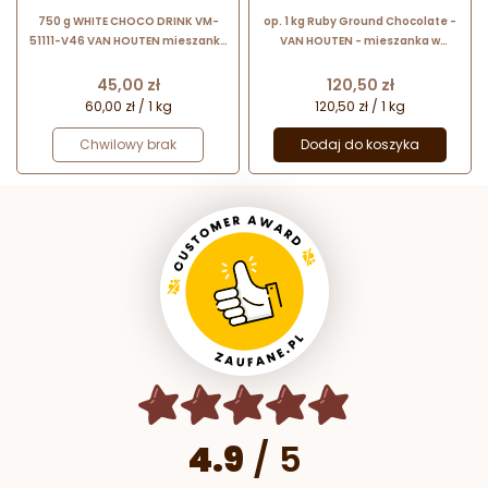
750 g WHITE CHOCO DRINK VM-
op. 1 kg Ruby Ground Chocolate -
51111-V46 VAN HOUTEN mieszanka
VAN HOUTEN - mieszanka w
w proszku do przygotowywania
proszku do sporządzania
białej czekolady do picia
czekolady do picia
Cena
Cena
45,00 zł
120,50 zł
60,00 zł / 1 kg
120,50 zł / 1 kg
Chwilowy brak
Dodaj do koszyka
4.9
/
5