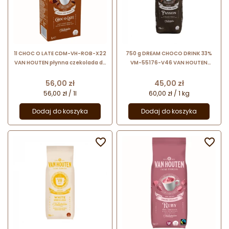
1l CHOC O LATE CDM-VH-ROB-X22
750 g DREAM CHOCO DRINK 33%
VAN HOUTEN płynna czekolada do
VM-55176-V46 VAN HOUTEN
picia UHT
mieszanka w proszku do
przygotowywania czekolady do
Cena
Cena
56,00 zł
45,00 zł
picia
56,00 zł / 1l
60,00 zł / 1 kg
Dodaj do koszyka
Dodaj do koszyka

