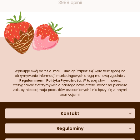
3988 opinii
Wpisując swój adres e-mail i klikając "zapisz się" wyrażasz zgodę na
otrzymywanie informacji marketingowych drogą mailową zgodnie z
Regulaminem
i
Polityką Prywatności
. W każdej chwili możesz
zrezygnować z otrzymywania naszego newslettera. Rabat na pierwsze
zakupy nie obejmuje produktów przecenionych i nie łączy się z innymi
promocjami.
Kontakt
O nas
Dane kontaktowe
Regulaminy
Często zadawane pytania
Regulamin sklepu