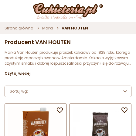
Strona główna
Marki
VAN HOUTEN
Producent VAN HOUTEN
Marka Van Houten produkuje proszek kakaowy od 1828 roku, którego
produkcję zapoczątkowano w Amsterdamie. Kakao o wyjątkowym
czystym smaku i dobrej rozpuszczalności przyczynił się do rozwoju
branży zajmującej się produkcją czekolad do picia. Holenderski
Czytaj więcej
producent kakao i czekolad do picia, który opatentował
hydrauliczną prasę do kakao redukując zawartość masła
kakaowego, co pozwoliło uzyskać lżejszy, dobrze rozpuszczalny
proszek kakaowy o wysokiej wartości odżywczej. Marka w 1998 roku
Sortuj wg:
rozpoczęła współpracę z Barry Callebaut tworząc najwyższej jakości
produkty. Wszystkie napoje posiadają certyfikat UTZ i są
wytwarzane w 100% z kakao pochodzącego ze zrównoważonej


produkcji.