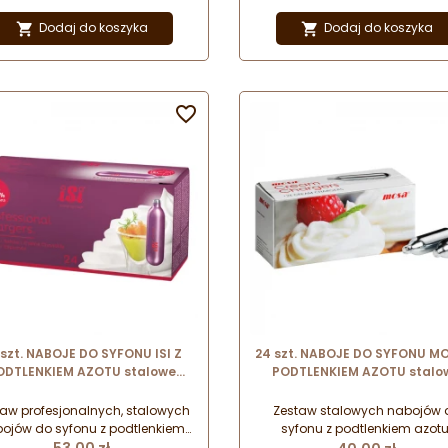
fekcyjnego dekorowania kaw z
perfekcyjnego dekorowania k
lekiem - Latte Art. Niezbędny
mlekiem - Latte Art. Niezbęd
Dodaj do koszyka
Dodaj do koszyka


element w każdej kawiarni!
element w każdej kawiarni!

 szt. NABOJE DO SYFONU ISI Z
24 szt. NABOJE DO SYFONU M
ODTLENKIEM AZOTU stalowe
PODTLENKIEM AZOTU stalo
boje jednorazowego użytku o
naboje jednorazowego użytk
artości czystego gazu - 8.4 g
zawartości czystego gazu - 7
aw profesjonalnych, stalowych
Zestaw stalowych nabojów 
ojów do syfonu z podtlenkiem
syfonu z podtlenkiem azotu
Cena
Cena
tu. Uniwersalne zastosowanie
Uniwersalne zastosowanie 