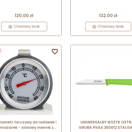
Cena
Cena
120,00 zł
132,00 zł
Chwilowy brak
Chwilowy brak

mometr tarczowy do lodówek i
UNIWERSALNY NOŻYK OSTR
mrażarek - stalowy miernik z
GRUBA PIŁKA 250012 STALG