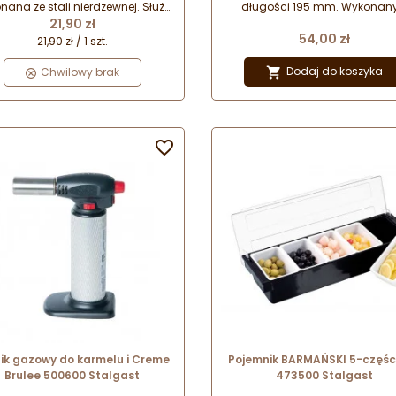
mm
nana ze stali nierdzewnej. Służy
długości 195 mm. Wykonany
Cena
do precyzyjnego odmierzani
21,90 zł
kutego pręta stalowego. Możli
Cena
54,00 zł
lkoholi i płynnych dodatków
bezpiecznego mycia w zmywa
21,90 zł / 1 szt.
dczas sporządzania drinków.
Dodaj do koszyka
Chwilowy brak


ik gazowy do karmelu i Creme
Pojemnik BARMAŃSKI 5-częśc
Brulee 500600 Stalgast
473500 Stalgast