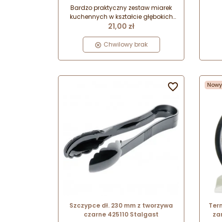
pojemność od 1.25 do 15.0 ml -
Bardzo praktyczny zestaw miarek
506010 Stalgast
kuchennych w kształcie głębokich
Cena
łyżek - do odmierzania produktów
21,00 zł
płynnych i sypkich. Odpowiedniki
miar małej łyżeczki kuchennej oraz
Chwilowy brak
łyżki stołowej. Idealne do
odmierzania aromatów, przypraw i
dodatków spożywczych (np.
proszku do pieczenia).

Nowy
Szczypce dł. 230 mm z tworzywa
Ter
czarne 425110 Stalgast
za