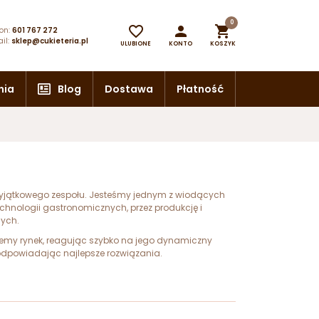
0



on:
601 767 272
il:
sklep@cukieteria.pl
ULUBIONE
KONTO
KOSZYK
nia
Blog
Dostawa
Płatność
wyjątkowego zespołu. Jesteśmy jednym z wiodących
echnologii gastronomicznych, przez produkcję i
nych.
miemy rynek, reagując szybko na jego dynamiczny
podpowiadając najlepsze rozwiązania.