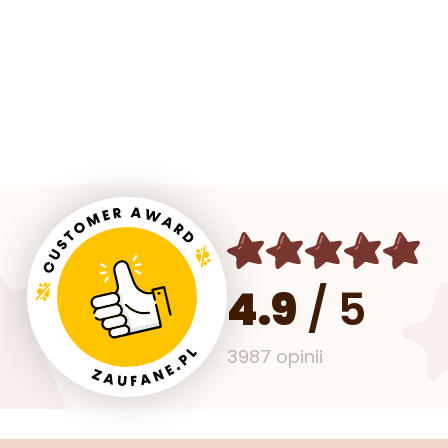
4.9
/
5
3987 opinii