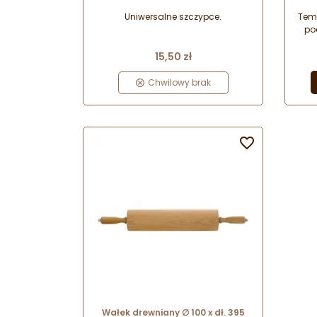
ha
Uniwersalne szczypce.
Tem
po
tar
Cena
do p
15,50 zł
Chwilowy brak

Wałek drewniany ∅ 100 x dł. 395