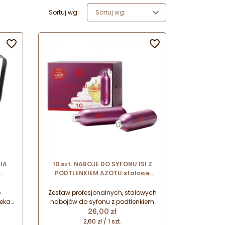
Sortuj wg:
Sortuj wg:


NIA
10 szt. NABOJE DO SYFONU ISI Z
PODTLENKIEM AZOTU stalowe
nej
naboje jednorazowego użytku o
zawartości czystego gazu - 8.4 g
o
Zestaw profesjonalnych, stalowych
leka
nabojów do syfonu z podtlenkiem
Cena
j.
azotu. Uniwersalne zastosowanie
26,00 zł
do syfonów różnych marek
2,60 zł / 1 szt.