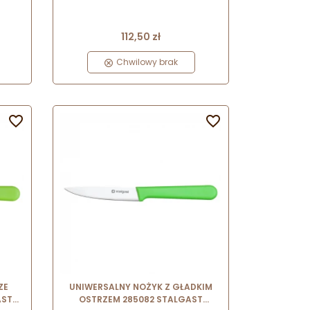
Cena
112,50 zł
Chwilowy brak


ZE
UNIWERSALNY NOŻYK Z GŁADKIM
AST
OSTRZEM 285082 STALGAST