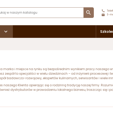
Telef

E-ma
Szkole
sza marka i miejsce na rynku są bezpośrednim wynikiem pracy naszego 
zespół to specjaliści w wielu dziedzinach – od inżynierii procesowej i t
spół badawczo-rozwojowy, ekspertów kulinarnych, serwisantów i wiele in
 naszego Klienta opierając się o rodzinną tradycję naszej firmy. Rozu
ównież dystrybutorów w prowadzeniu lokalnego biznesu, troszcząc się i 