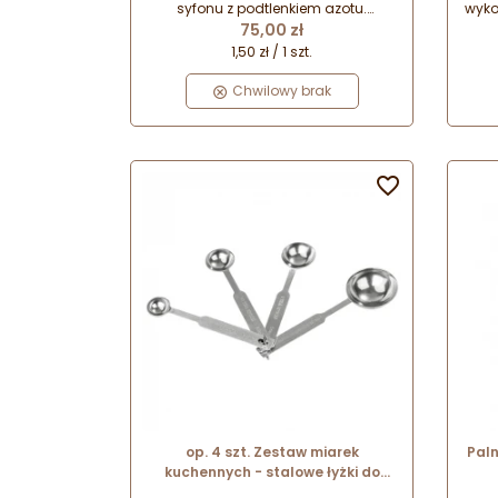
syfonu z podtlenkiem azotu.
wyko
Cena
Uniwersalne zastosowanie do
75,00 zł
syfonów różnych marek
a
1,50 zł / 1 szt.
(profesjonalnych). Naboje
po
jednorazowego użytku - do bitej
Chwilowy brak
śmietany, sosów i musów - 1 nabój
wystarcza na 0.5 l płynu (śmietany).

op. 4 szt. Zestaw miarek
Paln
kuchennych - stalowe łyżki do
odmierzania produktów -