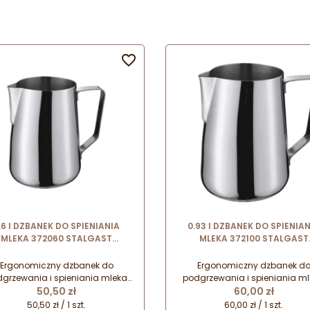

.6 l DZBANEK DO SPIENIANIA
0.93 l DZBANEK DO SPIENIA
MLEKA 372060 STALGAST
MLEKA 372100 STALGAST
konany ze stali nierdzewnej
wykonany ze stali nierdzew
Ergonomiczny dzbanek do
Ergonomiczny dzbanek d
grzewania i spieniania mleka
podgrzewania i spieniania m
Cena
Cena
ykonany ze stali nierdzewnej.
50,50 zł
wykonany ze stali nierdzewne
60,00 zł
Doskonale sprawdzi się do
Doskonale sprawdzi się do
50,50 zł / 1 szt.
60,00 zł / 1 szt.