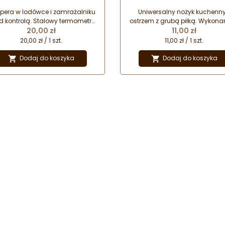
czykiem do zawieszania - nr.
stalowy nożyk o długości 85 
kat. 620110 Stalgast
zielonym uchwytem z tworz
pera w lodówce i zamrażalniku
Uniwersalny nożyk kuchenny
d kontrolą. Stalowy termometr
ostrzem z grubą piłką. Wykona
Cena
Cena
czowy z wygodnym haczykiem
20,00 zł
stali nierdzewnej, z zielony
11,00 zł
omiaru temperatury we wnętrzu
uchwytem z tworzywa. Idealn
20,00 zł / 1 szt.
11,00 zł / 1 szt.
urządzeń chłodniczych.
krojenia bułek i wypieków
drożdżowych.
Dodaj do koszyka
Dodaj do koszyka

