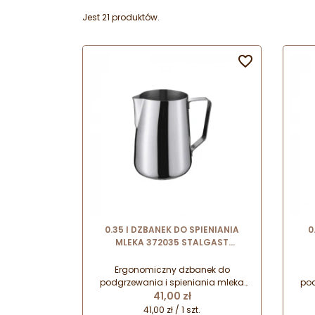
Jest 21 produktów.

0.35 l DZBANEK DO SPIENIANIA
0
MLEKA 372035 STALGAST
wykonany ze stali nierdzewnej
wy
Ergonomiczny dzbanek do
podgrzewania i spieniania mleka
pod
Cena
wykonany ze stali nierdzewnej.
41,00 zł
w
Doskonale sprawdzi się do
41,00 zł / 1 szt.