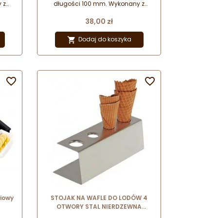
mm
 z
długości 100 mm. Wykonany z
wość
kutego pręta stalowego. Możliwość
Cena
38,00 zł
rce.
bezpiecznego mycia w zmywarce.
Dodaj do koszyka



iowy
STOJAK NA WAFLE DO LODÓW 4
OTWORY STAL NIERDZEWNA
536004 Stalgast