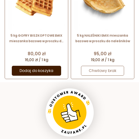
5 kg GOFRY BISZKOPTOWE EMIX
5 kg NALEŚNIKI EMIX mieszanka
mieszanka bazowa w proszku do
bazowa w proszku do naleśników
gofrów biszkoptowych
Cena
Cena
80,00 zł
95,00 zł
16,00 zł / 1 kg
19,00 zł / 1 kg
Dodaj do koszyka
Chwilowy brak