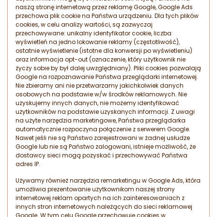
naszą stronę internetową przez reklamę Google, Google Ads
przechowa plik cookie na Państwa urządzeniu. Dla tych plików
cookies, w celu analizy wartości, są zazwyczaj
przechowywane: unikalny identyfikator cookie, liczba
wyświetleń na jedno lokowanie reklamy (częstotliwość),
ostatnie wyświetlenie (istotne dla konwersji po wyświetleniu)
oraz informacja opt-out (oznaczenie, który użytkownik nie
życzy sobie by był dalej uwzględniany). Pliki cookies pozwalają
Google na rozpoznawanie Państwa przeglądarki internetowej.
Nie zbieramy ani nie przetwarzamy jakichkolwiek danych
osobowych na podstawie w/w środków reklamowych. Nie
uzyskujemy innych danych, nie możemy identyfikować
użytkowników na podstawie uzyskanych informacji. Z uwagi
na użyte narzędzia marketingowe, Państwa przeglądarka
automatycznie rozpoczyna połączenie z serwerem Google.
Nawet jeśli nie są Państwo zarejestrowani w żadnej usłudze
Google lub nie są Państwo zalogowani, istnieje możliwość, że
dostawcy sieci mogą pozyskać i przechowywać Państwa
adres IP.
Używamy również narzędzia remarketingu w Google Ads, która
umożliwia prezentowanie użytkownikom naszej strony
internetowej reklam opartych na ich zainteresowaniach z
innych stron internetowych należących do sieci reklamowej
Google. W tym celu Google przechowuje cookies w