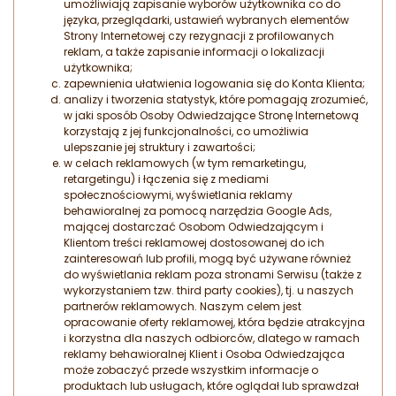
umożliwiają zapisanie wyborów użytkownika co do
języka, przeglądarki, ustawień wybranych elementów
Strony Internetowej czy rezygnacji z profilowanych
reklam, a także zapisanie informacji o lokalizacji
użytkownika;
zapewnienia ułatwienia logowania się do Konta Klienta;
analizy i tworzenia statystyk, które pomagają zrozumieć,
w jaki sposób Osoby Odwiedzające Stronę Internetową
korzystają z jej funkcjonalności, co umożliwia
ulepszanie jej struktury i zawartości;
w celach reklamowych (w tym remarketingu,
retargetingu) i łączenia się z mediami
społecznościowymi, wyświetlania reklamy
behawioralnej za pomocą narzędzia Google Ads,
mającej dostarczać Osobom Odwiedzającym i
Klientom treści reklamowej dostosowanej do ich
zainteresowań lub profili, mogą być używane również
do wyświetlania reklam poza stronami Serwisu (także z
wykorzystaniem tzw. third party cookies), tj. u naszych
partnerów reklamowych. Naszym celem jest
opracowanie oferty reklamowej, która będzie atrakcyjna
i korzystna dla naszych odbiorców, dlatego w ramach
reklamy behawioralnej Klient i Osoba Odwiedzająca
może zobaczyć przede wszystkim informacje o
produktach lub usługach, które oglądał lub sprawdzał