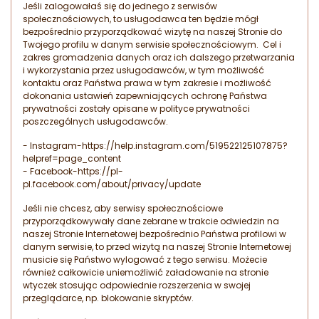
Jeśli zalogowałaś się do jednego z serwisów
społecznościowych, to usługodawca ten będzie mógł
bezpośrednio przyporządkować wizytę na naszej Stronie do
Twojego profilu w danym serwisie społecznościowym. Cel i
zakres gromadzenia danych oraz ich dalszego przetwarzania
i wykorzystania przez usługodawców, w tym możliwość
kontaktu oraz Państwa prawa w tym zakresie i możliwość
dokonania ustawień zapewniających ochronę Państwa
prywatności zostały opisane w polityce prywatności
poszczególnych usługodawców.
- Instagram-https://help.instagram.com/519522125107875?
helpref=page_content
- Facebook-https://pl-
pl.facebook.com/about/privacy/update
Jeśli nie chcesz, aby serwisy społecznościowe
przyporządkowywały dane zebrane w trakcie odwiedzin na
naszej Stronie Internetowej bezpośrednio Państwa profilowi w
danym serwisie, to przed wizytą na naszej Stronie Internetowej
musicie się Państwo wylogować z tego serwisu. Możecie
również całkowicie uniemożliwić załadowanie na stronie
wtyczek stosując odpowiednie rozszerzenia w swojej
przeglądarce, np. blokowanie skryptów.