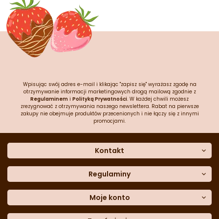
Wpisując swój adres e-mail i klikając "zapisz się" wyrażasz zgodę na
otrzymywanie informacji marketingowych drogą mailową zgodnie z
Regulaminem
i
Polityką Prywatności
. W każdej chwili możesz
zrezygnować z otrzymywania naszego newslettera. Rabat na pierwsze
zakupy nie obejmuje produktów przecenionych i nie łączy się z innymi
promocjami.
Kontakt
O nas
Dane kontaktowe
Regulaminy
Często zadawane pytania
Regulamin sklepu
Sklep stacjonarny
Polityka prywatności
Moje konto
Formularz kontaktowy
Polityka cookies
Załóż konto
Blog
Polityka reklamacji