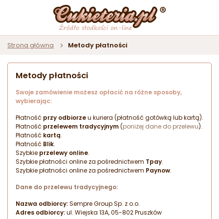
Strona główna
Metody płatności
Metody płatności
Swoje zamówienie możesz opłacić na różne sposoby,
wybierając:
Płatność
przy odbiorze
u kuriera (płatność gotówką lub kartą).
Płatność
przelewem tradycyjnym
(
poniżej dane do przelewu
).
Płatność
kartą
.
Płatność
Blik
.
Szybkie
przelewy online
.
Szybkie płatności online za pośrednictwem
Tpay
.
Szybkie płatności online za pośrednictwem
Paynow
.
Dane do przelewu tradycyjnego:
Nazwa odbiorcy:
Sempre Group Sp. z o.o.
Adres odbiorcy:
ul. Wiejska 13A, 05-802 Pruszków