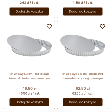
2,63 zł / 1 szt.
41,50 zł / 1 szt.
Dodaj do koszyka
Dodaj do koszyka


śr. 24 x wys. 3 cm - metalowa
śr. 28 x wys. 3.5 cm - metalowa
forma do tarty z wyjmowanym
forma do tarty z wyjmowanym
dnem - nr. kat. 03574 Patisse
dnem - nr. kat. 03578 Patisse
Cena
Cena
46,50 zł
62,50 zł
46,50 zł / 1 szt.
62,50 zł / 1 szt.
Dodaj do koszyka
Dodaj do koszyka