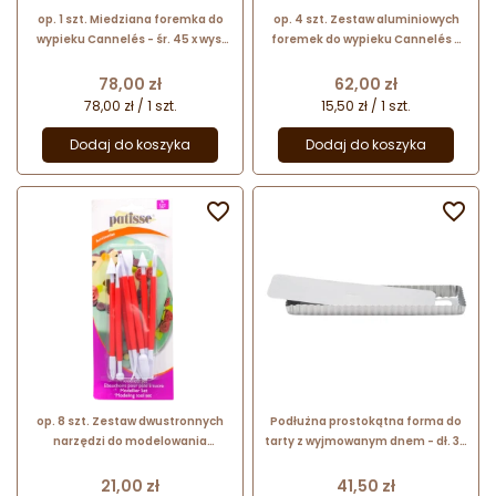
op. 1 szt. Miedziana foremka do
op. 4 szt. Zestaw aluminiowych
wypieku Cannelés - śr. 45 x wys.
foremek do wypieku Cannelés -
45 mm - nr. kat. 10-682045 de
śr. 45 x wys. 45 mm - nr. kat.
Buyer
04010 Patisse
Cena
Cena
78,00 zł
62,00 zł
78,00 zł / 1 szt.
15,50 zł / 1 szt.
Dodaj do koszyka
Dodaj do koszyka


op. 8 szt. Zestaw dwustronnych
Podłużna prostokątna forma do
narzędzi do modelowania
tarty z wyjmowanym dnem - dł. 35
dekoracji z masy cukrowej - nr.
x szer. 11 x wys. 3 cm - nr. kat.
kat. 02067 Patisse
03567 Patisse
Cena
Cena
21,00 zł
41,50 zł