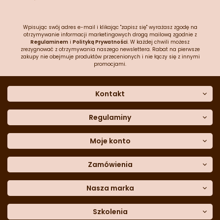
Wpisując swój adres e-mail i klikając "zapisz się" wyrażasz zgodę na
otrzymywanie informacji marketingowych drogą mailową zgodnie z
Regulaminem
i
Polityką Prywatności
. W każdej chwili możesz
zrezygnować z otrzymywania naszego newslettera. Rabat na pierwsze
zakupy nie obejmuje produktów przecenionych i nie łączy się z innymi
promocjami.
Kontakt
O nas
Dane kontaktowe
Regulaminy
Często zadawane pytania
Regulamin sklepu
Sklep stacjonarny
Polityka prywatności
Moje konto
Formularz kontaktowy
Polityka cookies
Załóż konto
Blog
Polityka reklamacji
Zamówienia
Moje dane
Polityka zwrotów
Historia zamówień
e-mail:
Sposoby dostawy
sklep@cukieteria.pl
Dostępność cyfrowa
Lista ulubionych
telefon:
Metody płatności
Nasza marka
601 767 272
Moje rabaty
Dane do przelewu
Sempre Group
Formularz
reklamacji
Trio Gelato
Szkolenia
Formularz
zwrotu