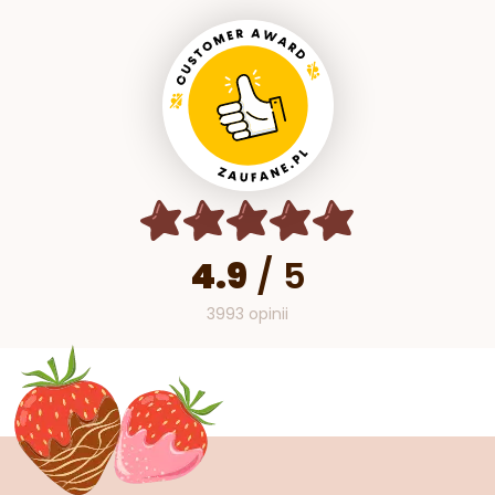
4.9
/
5
3993 opinii