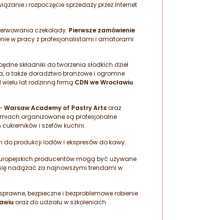
zanie i rozpoczęcie sprzedaży przez Internet
 serwowania czekolady.
Pierwsze zamówienie
nie w pracy z profesjonalistami i amatorami
będne składniki do tworzenia słodkich dzieł
twa, a także doradztwo branżowe i ogromne
wielu lat rodzinną firmą
CDN
we Wrocławiu
.
 –
Warsaw Academy of Pastry Arts
oraz
miach organizowane są profesjonalne
 cukierników i szefów kuchni.
yn do produkcji lodów i ekspresów do kawy.
h europejskich producentów mogą być używane
my się nadążać za najnowszymi trendami w
 sprawne, bezpieczne i bezproblemowe robienie
awiu
oraz do udziału w szkoleniach