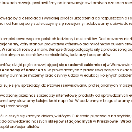
 krokach rozwoju postawiliśmy na innowacyjne w tamtych czasach rozwią
wego była czekolada i wysokiej jakości urządzenia do rozpuszczania i
ku
i od tamtej pory stale uczymy się, rozwijamy i zdobywamy doświadcze
a kompleksowo wspiera polskich lodziarzy i cukierników. Dostarczamy niez
tacjonarny
, który stanowi prawdziwe królestwo dla miłośników cukiernic
. W ramach rozwoju marki, Sempre Group połączyło siły z prowadzoną od 
lokalnych cukierników, rzemieślników, lodziarzy i pasjonatów.
tów, dzięki prężnie rozwijającej się
akademii cukierniczej
w Warszawie
 Academy of Baker Arts
. W prowadzonych z prawdziwą pasjach akade
esteśmy dumni, że możemy brać czynny udział w edukacji kolejnych pokoleń
cjalizuje się w sprzedaży, dzierżawie i serwisowaniu profesjonalnych masz
rowadzonej przez nas sprzedaży internetowej produkty od sprawdzonyc
 internetowy stawiamy kolejne kroki naprzód. W codziennym biegu stara
ej i technologii.
 i cieszyć się każdym dniem, w którym Cukieteria.pl pozwala na szybkie,
eż do odwiedzenia naszych
sklepów stacjonarnych
w
Pruszkowie
i
Wrocł
pół profesjonalistów.