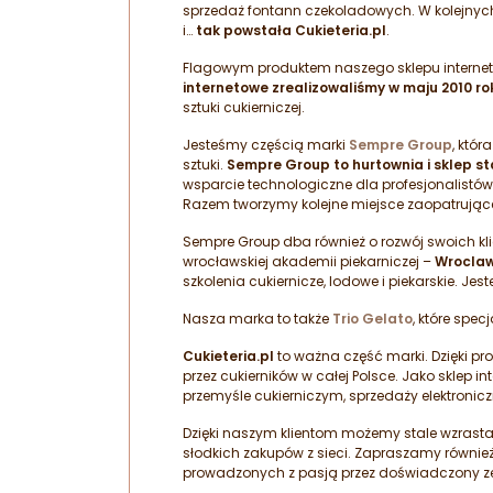
sprzedaż fontann czekoladowych. W kolejnych
i…
tak powstała Cukieteria.pl
.
Flagowym produktem naszego sklepu interneto
internetowe zrealizowaliśmy w maju 2010 ro
sztuki cukierniczej.
Jesteśmy częścią marki
Sempre Group
, któr
sztuki.
Sempre Group to hurtownia i sklep s
wsparcie technologiczne dla profesjonalistów
Razem tworzymy kolejne miejsce zaopatrujące 
Sempre Group dba również o rozwój swoich klien
wrocławskiej akademii piekarniczej –
Wroclaw
szkolenia cukiernicze, lodowe i piekarskie. J
Nasza marka to także
Trio Gelato
, które spe
Cukieteria.pl
to ważna część marki. Dzięki p
przez cukierników w całej Polsce. Jako sklep
przemyśle cukierniczym, sprzedaży elektroniczn
Dzięki naszym klientom możemy stale wzrastać
słodkich zakupów z sieci. Zapraszamy równi
prowadzonych z pasją przez doświadczony zes