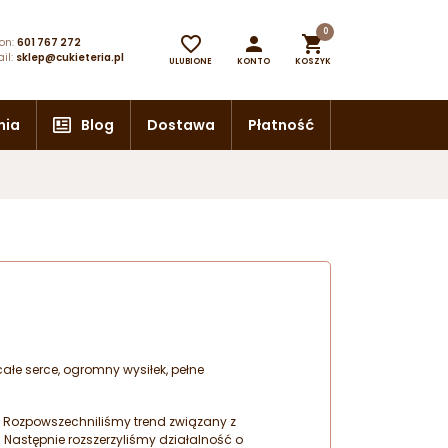
0



on:
601 767 272
il:
sklep@cukieteria.pl
ULUBIONE
KONTO
KOSZYK
nia
Blog
Dostawa
Płatność
całe serce, ogromny wysiłek, pełne
 Rozpowszechniliśmy trend związany z
 Następnie rozszerzyliśmy działalność o