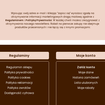
Wpisując swój adres e-mail i klikając "zapisz się" wyrażasz zgodę na
otrzymywanie informacji marketingowych drogą mailową zgodnie z
Regulaminem
i
Polityką Prywatności
. W każdej chwili możesz zrezygnować z
otrzymywania naszego newslettera. Rabat na pierwsze zakupy nie obejmuje
produktów przecenionych i nie łączy się z innymi promocjami.
Regulaminy
Moje konto
Regulamin sklepu
Załóż konto
Polityka prywatności
Moje dane
Polityka cookies
Historia zamówień
Polityka reklamacji
Lista ulubionych
Polityka zwrotów
Moje rabaty
Dostępność cyfrowa