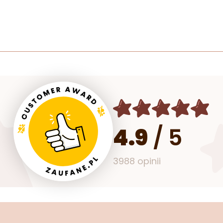
4.9
/
5
3988 opinii