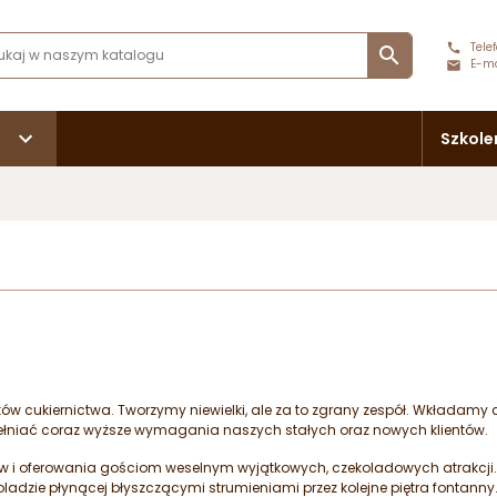
Telef

E-ma
Szkole
ików cukiernictwa. Tworzymy niewielki, ale za to zgrany zespół. Wkładamy 
ełniać coraz wyższe wymagania naszych stałych oraz nowych klientów.
w i oferowania gościom weselnym wyjątkowych, czekoladowych atrakcji.
adzie płynącej błyszczącymi strumieniami przez kolejne piętra fontanny.