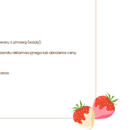
 towaru z umową (wady);
: zwrotu reklamacyjnego lub obniżenia ceny;
mania.