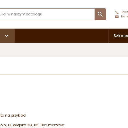
Telef

E-ma
Szkole
ta na przykład:
.o., ul. Wiejska 13A, 05-802 Pruszków;