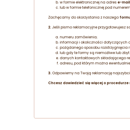
w formie elektronicznej na adres
e-mail
lub w formie telefonicznej pod numere
Zachęcamy do skorzystania z naszego
formu
2.
Jeśli pismo reklamacyjne przygotowujesz sam
numeru zamówienia;
informacji i okoliczności dotyczących
pożądanego sposobu rozstrzygnięcia 
lub gdy te formy są niemożliwe lub zby
danych kontaktowych składającego re
adresu, pod którym można ewentualnie 
3.
Odpowiemy na Twoją reklamację najszybciej, j
Chcesz dowiedzieć się więcej o procedurze 