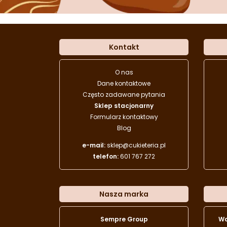
Kontakt
O nas
Dane kontaktowe
Często zadawane pytania
Sklep stacjonarny
Formularz kontaktowy
Blog
e-mail:
sklep@cukieteria.pl
telefon:
601 767 272
Nasza marka
Sempre Group
W