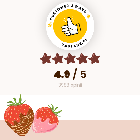
4.9
/
5
3988 opinii