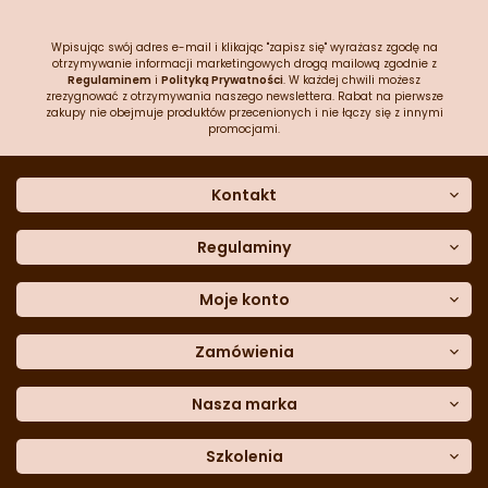
Wpisując swój adres e-mail i klikając "zapisz się" wyrażasz zgodę na
otrzymywanie informacji marketingowych drogą mailową zgodnie z
Regulaminem
i
Polityką Prywatności
. W każdej chwili możesz
zrezygnować z otrzymywania naszego newslettera. Rabat na pierwsze
zakupy nie obejmuje produktów przecenionych i nie łączy się z innymi
promocjami.
Kontakt
O nas
Dane kontaktowe
Regulaminy
Często zadawane pytania
Regulamin sklepu
Sklep stacjonarny
Polityka prywatności
Moje konto
Formularz kontaktowy
Polityka cookies
Załóż konto
Blog
Polityka reklamacji
Zamówienia
Moje dane
Polityka zwrotów
Historia zamówień
e-mail:
Sposoby dostawy
sklep@cukieteria.pl
Dostępność cyfrowa
Lista ulubionych
telefon:
Metody płatności
Nasza marka
601 767 272
Moje rabaty
Dane do przelewu
Sempre Group
Formularz
reklamacji
Trio Gelato
Szkolenia
Formularz
zwrotu
CDN
Warsaw
Academy of Pastry Arts