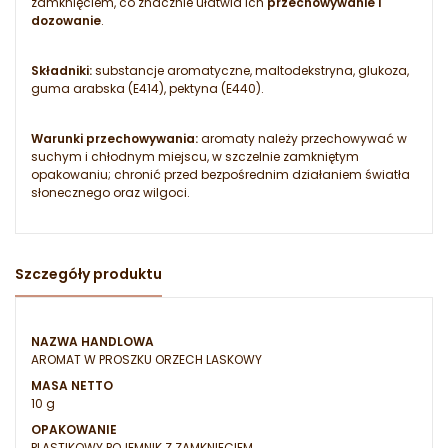
zamknięciem, co znacznie ułatwia ich
przechowywanie i
dozowanie
.
Składniki:
substancje aromatyczne, maltodekstryna, glukoza,
guma arabska (E414), pektyna (E440).
Warunki przechowywania:
aromaty należy przechowywać w
suchym i chłodnym miejscu, w szczelnie zamkniętym
opakowaniu; chronić przed bezpośrednim działaniem światła
słonecznego oraz wilgoci.
Szczegóły produktu
NAZWA HANDLOWA
AROMAT W PROSZKU ORZECH LASKOWY
MASA NETTO
10 g
OPAKOWANIE
PLASTIKOWY POJEMNIK Z ZAMKNIĘCIEM