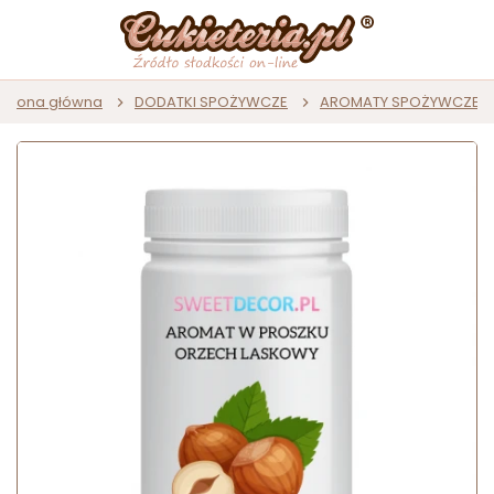
Strona główna
DODATKI SPOŻYWCZE
AROMATY SPOŻYWCZE