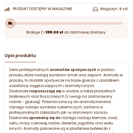
PRODUKT DOSTĘPNY W MAGAZYNIE
Magazyn: 8 szt.
local_shipping
Brakuje Ci
399.00 zł
do darmowej dostawy.
Opis produktu
Seria profesjonalnych
aromatów spożywczych
w postaci
proszku, które nadają wyrobom smak oraz zapach. Aromaty w
proszku, to dodatki spożywcze na bazie glukozy z dodatkiem
substancji zagęszczających i aromatycznych.
Doskonale
rozpuszczają się
w wodzie, a także produktach
białkowych oraz tłuszczowych (z uwagi na zastosowany
nośnik - glukozę). Przeznaczone są do aromatyzowania
różnego rodzaju wyrobów cukierniczych, zarówno w
profesjonalnych zakładach jak i w domowym zaciszu.
Doskonale
sprawdzą się do
różnego rodzaju kremów, ciast,
lukru, masy cukrowej, lodów, deserów, jogurtów oraz wielu
innych. Aromaty pakowane są w plastikowe buteleczki z