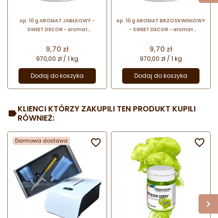
op. 10 g AROMAT JABŁKOWY -
op. 10 g AROMAT BRZOSKWINIOWY
SWEET DECOR - aromat
- SWEET DECOR - aromat
spożywczy w proszku nadający
spożywczy w proszku nadający
smak i zapach
smak i zapach
Cena
Cena
9,70 zł
9,70 zł
970,00 zł / 1 kg
970,00 zł / 1 kg
Dodaj do koszyka
Dodaj do koszyka
KLIENCI KTÓRZY ZAKUPILI TEN PRODUKT KUPILI
RÓWNIEŻ:
Darmowa dostawa

