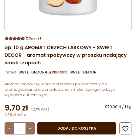
(2 Opinie)
op. 10 g AROMAT ORZECH LASKOWY - SWEET
DECOR - aromat spożywczy w proszku nadający
smak i zapach
Indeks:
SWEETDECOR45/20
Marka:
SWEET DECOR
Aromat spożywczy w postaci proszku przeznaczony do
aromatyzowania oraz nadawania smaku różnego rodzaju
wyrobom cukierniczym.
9,70 zł
970,00 zł / 1 kg
(23% VAT)
7,89 zł netto

DODAJ DO KOSZYKA
-
+