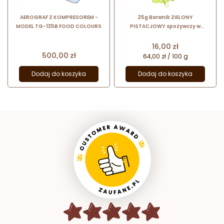
AEROGRAF Z KOMPRESOREM -
25g Barwnik ZIELONY
MODEL TG-135B FOOD COLOURS
PISTACJOWY spożywczy w
PROSZKU WS-P-049 Food Colours
Cena
16,00 zł
Cena
500,00 zł
64,00 zł / 100 g
Dodaj do koszyka
Dodaj do koszyka