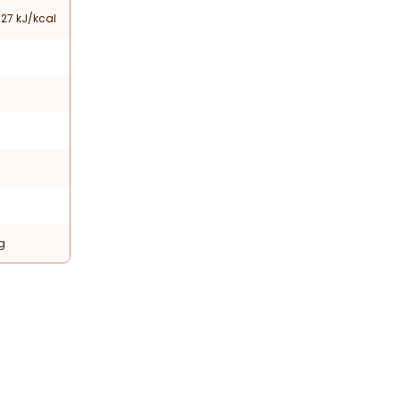
27 kJ/kcal
g