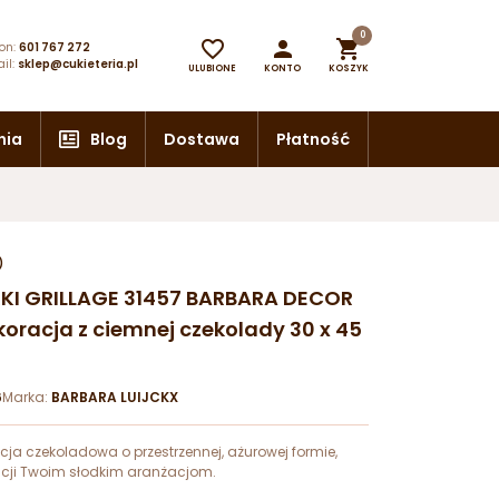
0



on:
601 767 272
il:
sklep@cukieteria.pl
ULUBIONE
KONTO
KOSZYK
nia
Blog
Dostawa
Płatność
)
URKI GRILLAGE 31457 BARBARA DECOR
oracja z ciemnej czekolady 30 x 45
6
Marka:
BARBARA LUIJCKX
ja czekoladowa o przestrzennej, ażurowej formie,
ncji Twoim słodkim aranżacjom.