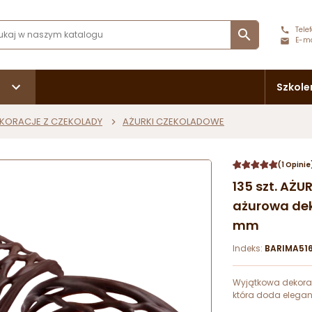
Telef

E-ma
Szkole
KORACJE Z CZEKOLADY
AŻURKI CZEKOLADOWE
(1 Opinie
135 szt. AŻ
ażurowa dek
mm
Indeks:
BARIMA51
Wyjątkowa dekorac
która doda elega