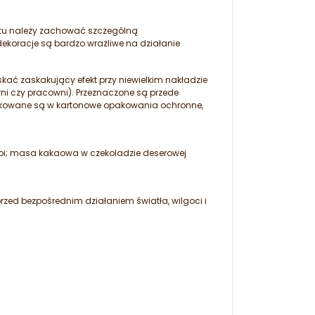
tu należy zachować szczególną
ekoracje są bardzo wrażliwe na działanie
kać zaskakujący efekt przy niewielkim nakładzie
rni czy pracowni). Przeznaczone są przede
pakowane są w kartonowe opakowania ochronne,
soi; masa kakaowa w czekoladzie deserowej
ed bezpośrednim działaniem światła, wilgoci i