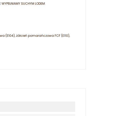
E WYPEŁNIAMY SUCHYM LODEM:
owa (E104), żółcień pomarańczowa FCF (E110),