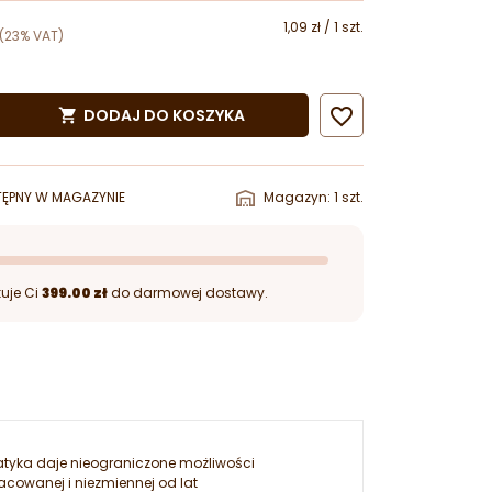
1,09 zł / 1 szt.
(23% VAT)

DODAJ DO KOSZYKA

ĘPNY W MAGAZYNIE
Magazyn: 1 szt.
uje Ci
399.00 zł
do darmowej dostawy.
matyka daje nieograniczone możliwości
acowanej i niezmiennej od lat