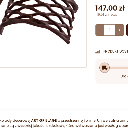
147,00 zł
119,51 zł netto
-
+
PRODUKT DOST
local_shipping
Brak
ekolady deserowej
ART GRILLAGE
o przestrzennej formie. Uniwersalna te
ane są z wysokiej jakości czekolady, która wytwarzana jest według dopr