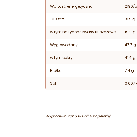
Wartość energetyczna
2196/5
Tłuszcz
31.5 g
w tym nasycone kwasy tłuszczowe
19.0 g
Węglowodany
47.7 g
w tym cukry
41.6 g
Białko
7.4 g
Sól
0.007 
Wyprodukowano w Unii Europejskiej.