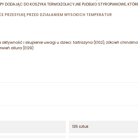
PY DODAJĄC DO KOSZYKA TERMOIZOLACYJNE PUDEŁKO STYROPIANOWE, KTÓR
E PRZESYŁKĘ PRZED DZIAŁANIEM WYSOKICH TEMPERATUR
ktywność i skupienie uwagi u dzieci: tartrazyna (E102), żółcień chinolin
rwień allura (E129).
135 sztuk