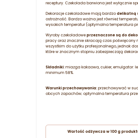
receptury. Czekolada barwiona jest wyłącznie s
Dekoracje czekoladowe mają bardzo
delikatną 
ostrożność. Bardzo ważna jest również tempera
wysokich temperatur (optymalna temperatura p
Wyroby czekoladowe
przeznaczone są do dekor
pracy oraz znacznie skracają czas poświęcony na
wszystkim do użytku profesjonalnego, jednak d
które w znacznym stopniu zabezpieczają dekora
Składniki:
miazga kakaowa, cukier, emulgator: l
minimum 58%.
Warunki przechowywania:
przechowywać w suchy
obcych zapachów; optymalna temperatura przec
Wartość odżywcza w 100 g produkt