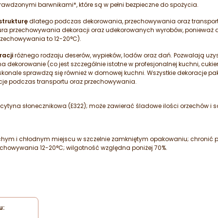
prawdzonymi barwnikami*, które są w pełni bezpieczne do spożycia.
strukturę
dlatego podczas dekorowania, przechowywania oraz transpor
tura przechowywania dekoracji oraz udekorowanych wyrobów, ponieważ d
rzechowywania to 12-20°C).
acji
różnego rodzaju deserów, wypieków, lodów oraz dań. Pozwalają uzys
 dekorowanie (co jest szczególnie istotne w profesjonalnej kuchni, cukie
oskonale sprawdzą się również w domowej kuchni. Wszystkie dekoracje 
cje podczas transportu oraz przechowywania.
ecytyna słonecznikowa (E322); może zawierać śladowe ilości orzechów i 
m i chłodnym miejscu w szczelnie zamkniętym opakowaniu; chronić prz
howywania 12-20°C; wilgotność względna poniżej 70%.
u: