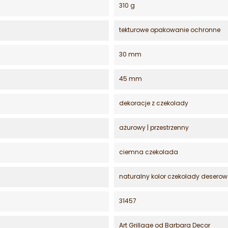
310 g
tekturowe opakowanie ochronne
30 mm
45 mm
dekoracje z czekolady
ażurowy | przestrzenny
ciemna czekolada
naturalny kolor czekolady deserow
31457
Art Grillage od Barbara Decor