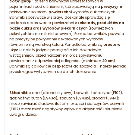
Color Spray
-
to seria barwników umieszczonych w
pojemnikach pod ciśnieniem, które pozwalają na
precyzyjne
pokrywanie kolorami
powierzchni
wyrobów cukierniczych.
Barwniki spożywcze w sprayu doskonale sprawdzą się
podczas dekorowania powierzchni
czekolady, produktów na
bazie cukru oraz wyrobów piekarniczych
(również tych
pokrytych kremem śmietanowym). Forma barwników pozwala
na precyzyjne pokrywanie dekorowanych wyrobów
równomierną warstwą koloru. Ponadto barwniki są
proste w
użyciu
, należy jedynie pamiętać o ich dokładnym
wstrząśnięciu przed nałożeniem oraz spryskiwaniu
powierzchni z odpowiedniej odległości (minimum
20 cm
).
Barwniki są całkowicie bezpieczne do spożycia - należy jednak
przestrzegać wytycznych co do ich dozowania.
Składniki:
etanol (alkohol etylowy), barwniki: tartrazyna (E102),
gaz nośny: butan (E943a), izobutan (E943b), propan (E944);
może zawierać śladowe ilości mleka, soi i siarczynów; barwnik
(E102) może mieć negatywny wpływ na aktywność i skupienie
uwagi u dzieci.