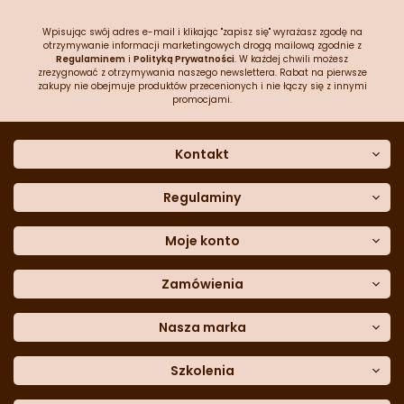
Wpisując swój adres e-mail i klikając "zapisz się" wyrażasz zgodę na
otrzymywanie informacji marketingowych drogą mailową zgodnie z
Regulaminem
i
Polityką Prywatności
. W każdej chwili możesz
zrezygnować z otrzymywania naszego newslettera. Rabat na pierwsze
zakupy nie obejmuje produktów przecenionych i nie łączy się z innymi
promocjami.
Kontakt
O nas
Dane kontaktowe
Regulaminy
Często zadawane pytania
Regulamin sklepu
Sklep stacjonarny
Polityka prywatności
Moje konto
Formularz kontaktowy
Polityka cookies
Załóż konto
Blog
Polityka reklamacji
Zamówienia
Moje dane
Polityka zwrotów
Historia zamówień
e-mail:
Sposoby dostawy
sklep@cukieteria.pl
Dostępność cyfrowa
Lista ulubionych
telefon:
Metody płatności
Nasza marka
601 767 272
Moje rabaty
Dane do przelewu
Sempre Group
Formularz
reklamacji
Trio Gelato
Szkolenia
Formularz
zwrotu
CDN
Warsaw
Academy of Pastry Arts