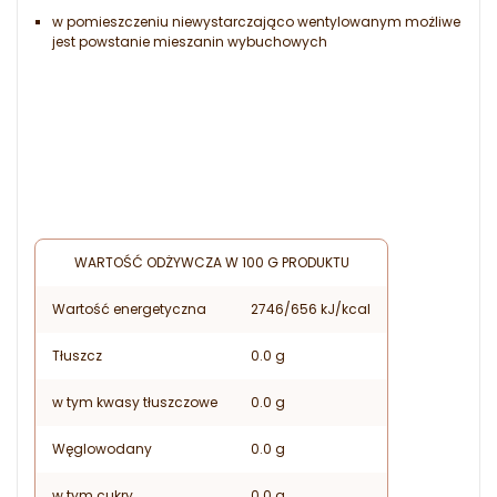
w pomieszczeniu niewystarczająco wentylowanym możliwe
jest powstanie mieszanin wybuchowych
WARTOŚĆ ODŻYWCZA W 100 G PRODUKTU
Wartość energetyczna
2746/656 kJ/kcal
Tłuszcz
0.0 g
w tym kwasy tłuszczowe
0.0 g
Węglowodany
0.0 g
w tym cukry
0.0 g