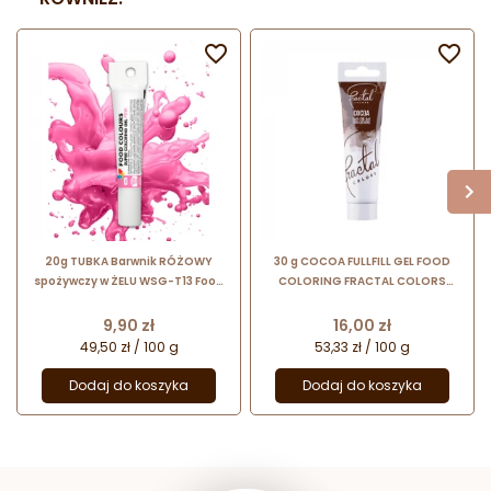


20g TUBKA Barwnik RÓŻOWY
30 g COCOA FULLFILL GEL FOOD
spożywczy w ŻELU WSG-T13 Food
COLORING FRACTAL COLORS
Colours
barwnik spożywczy w żelu -
brązowy kakaowy
Cena
Cena
9,90 zł
16,00 zł
49,50 zł / 100 g
53,33 zł / 100 g
Dodaj do koszyka
Dodaj do koszyka