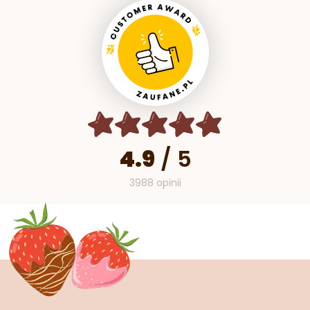
4.9
/
5
3988 opinii