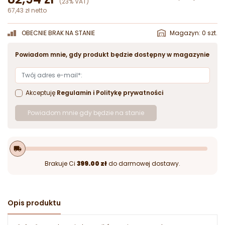
(23% VAT)
67,43 zł netto
OBECNIE BRAK NA STANIE
Magazyn: 0 szt.
Powiadom mnie, gdy produkt będzie dostępny w magazynie
Akceptuję
Regulamin
i
Politykę prywatności
Powiadom mnie gdy będzie na stanie
local_shipping
Brakuje Ci
399.00 zł
do darmowej dostawy.
Opis produktu