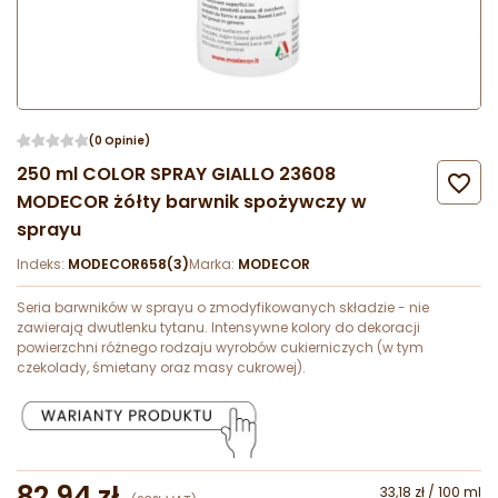
(0 Opinie)
250 ml COLOR SPRAY GIALLO 23608

MODECOR żółty barwnik spożywczy w
sprayu
Indeks:
MODECOR658(3)
Marka:
MODECOR
Seria barwników w sprayu o zmodyfikowanych składzie - nie
zawierają dwutlenku tytanu. Intensywne kolory do dekoracji
powierzchni różnego rodzaju wyrobów cukierniczych (w tym
czekolady, śmietany oraz masy cukrowej).
82,94 zł
33,18 zł / 100 ml