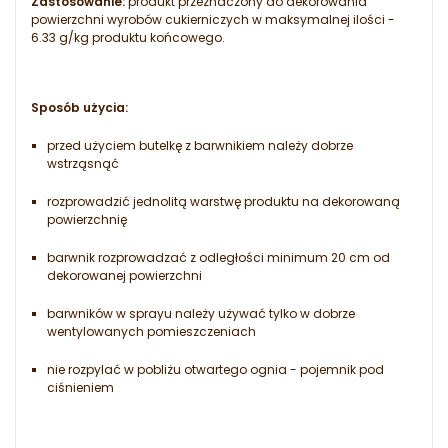
Zastosowanie:
produkt przeznaczony do dekorowania
powierzchni wyrobów cukierniczych w maksymalnej ilości -
6.33 g/kg produktu końcowego.
Sposób użycia:
przed użyciem butelkę z barwnikiem należy dobrze
wstrząsnąć
rozprowadzić jednolitą warstwę produktu na dekorowaną
powierzchnię
barwnik rozprowadzać z odległości minimum 20 cm od
dekorowanej powierzchni
barwników w sprayu należy używać tylko w dobrze
wentylowanych pomieszczeniach
nie rozpylać w pobliżu otwartego ognia - pojemnik pod
ciśnieniem