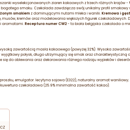
szanki wyselekcjonowanych ziaren kakaowych z trzech różnych krajów -
, bogatego smaku. Czekolada zawdzięcza swój unikalny profil smakowy 
ażonym smakiem
z dominującymi nutami mleka i wanilii.
Kremowa i gęs
, musów, kremów oraz modelowania większych figurek czekoladowych. D
i i aromatami.
Receptura numer CW2
- to biała belgijska czekolada o m
ę wysoką zawartością masła kakaowego (powyżej 32%). Wysoka zawart
jątkowy połysk, długo utrzymujący się smak oraz charakterystyczną chru
e się do oblewania oraz dekorowania różnego rodzaju wypieków i deseró
w proszku, emulgator: lecytyna sojowa (E322), naturalny aromat waniliow
 kuwertura czekoladowa (25.9% minimalna zawartość kakao).
ZCZ