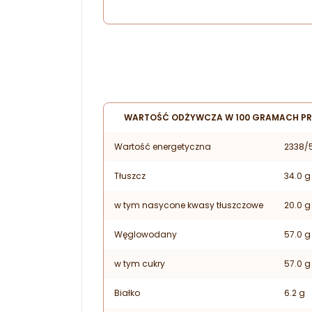
WARTOŚĆ ODŻYWCZA W 100 GRAMACH P
Wartość energetyczna
2338/
Tłuszcz
34.0 g
w tym nasycone kwasy tłuszczowe
20.0 g
Węglowodany
57.0 g
w tym cukry
57.0 g
Białko
6.2 g