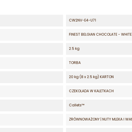
CW2NV-E4-U71
FINEST BELGIAN CHOCOLATE - WHITE
2.5 kg
TORBA
20 kg (8 x 2.5 kg) KARTON
CZEKOLADA W KALETKACH
Callets™
ZRÓWNOWAŻONY | NUTY MLEKA I WANI