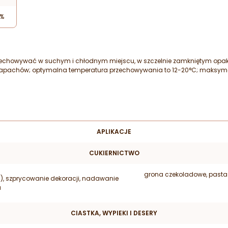
9%
zechowywać w suchym i chłodnym miejscu, w szczelnie zamkniętym opak
zapachów; optymalna temperatura przechowywania to 12-20
°C; maksyma
APLIKACJE
CUKIERNICTWO
grona czekoladowe, pasta 
), szprycowanie dekoracji, nadawanie
u
CIASTKA, WYPIEKI I DESERY