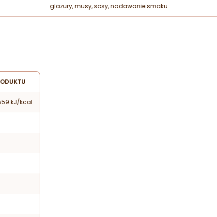
glazury, musy, sosy, nadawanie smaku
RODUKTU
559 kJ/kcal