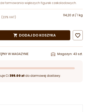
kże formowania większych figurek czekoladowych.
114,20 zł / 1 kg
(23% VAT)

DODAJ DO KOSZYKA

ĘPNY W MAGAZYNIE
Magazyn: 43 szt.
uje Ci
399.00 zł
do darmowej dostawy.