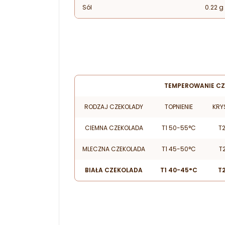
Sól
0.22 g
TEMPEROWANIE CZ
RODZAJ CZEKOLADY
TOPNIENIE
KRY
CIEMNA CZEKOLADA
T1 50-55°C
T
MLECZNA CZEKOLADA
T1 45-50°C
T
BIAŁA CZEKOLADA
T1 40-45°C
T2