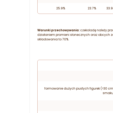
25.9%
23.7%
33.
Warunki przechowywania:
czekoladę należy pr
działaniem promieni słonecznych oraz obcych 
składowania to 70%.
formowanie dużych pustych figurek (>30 cm
smak