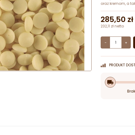
oraz kremom, a ta
285,50 zł
232,11 zł netto
-
+
PRODUKT DOST
local_shipping
Brak