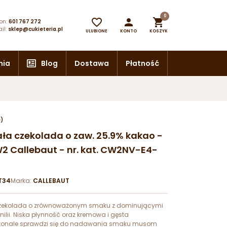
0



on:
601 767 272
il:
sklep@cukieteria.pl
ULUBIONE
KONTO
KOSZYK
nia
Blog
Dostawa
Płatność
e)
iała czekolada o zaw. 25.9% kakao -
2 Callebaut - nr. kat. CW2NV-E4-
T34
Marka:
CALLEBAUT
czekolada o zrównoważonym smaku z dominującymi
ilii. Niska płynność oraz kremowa i gęsta
konale sprawdzi się do nadawania smaku musom