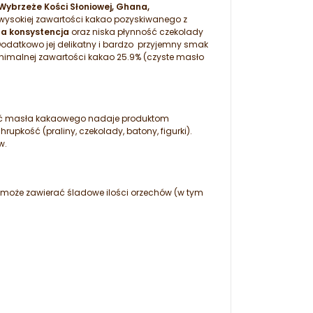
Wybrzeże Kości Słoniowej, Ghana,
wysokiej zawartości kakao pozyskiwanego z
ta konsystencja
oraz niska płynność czekolady
odatkowo jej delikatny i bardzo przyjemny smak
inimalnej zawartości kakao 25.9% (czyste masło
ość masła kakaowego nadaje produktom
pkość (praliny, czekolady, batony, figurki).
w.
y; może zawierać śladowe ilości orzechów (w tym