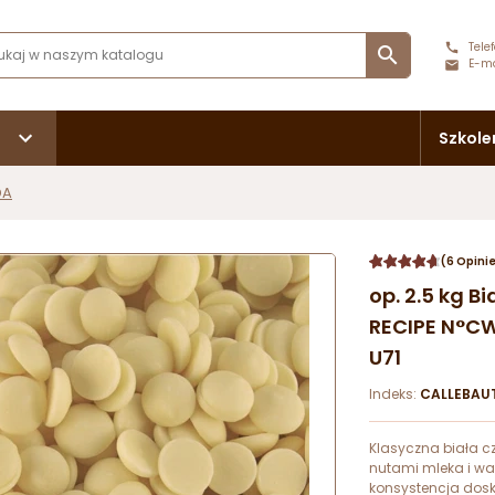
Telef

E-ma
Szkole
DA
(6 Opini
op. 2.5 kg B
RECIPE N°CW
U71
Indeks:
CALLEBAU
Klasyczna biała 
nutami mleka i wan
konsystencja dos