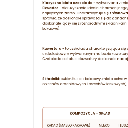
Klasyczna biała czekolada
- wytwarzana z mie
Ekwador
- dla uzyskania idealnie harmonijnego
najlepszych ziaren. Charakteryzuje się
zrównow
sprawia, że doskonale sprawdza się do ganache
doskonale łączy się z różnorodnymi składnikam
kakaowe).
Kuwertura
- to czekolada charakteryzująca si
czekoladowym wytwarzanym na bazie kuwertury wy
Czekolada o statusie kuwertury doskonale nadaj
Składniki:
cukier, tłuszcz kakaowy, mleko pełne 
orzechów arachidowych i orzechów laskowych);
KOMPOZYCJA - SKŁAD
KAKAO (MASŁO KAKAOWE)
MLEKO
TŁUS