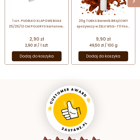
1 szt. PUDEŁKO KLAPOWE BIAŁE
20g TUBKA Barwnik BRĄZOWY
25/25/12 CM POLKRYS kartonowe
spożywczy w ŻELU WSG-T11 Food
opakowanie na ciasto
Colours
Cena
Cena
2,90 zł
9,90 zł
2,90 zł / 1 szt.
49,50 zł / 100 g
Dodaj do koszyka
Dodaj do koszyka