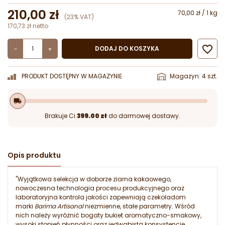
210,00 zł
70,00 zł / 1 kg
(23% VAT)
170,73 zł netto

DODAJ DO KOSZYKA
-
+
PRODUKT DOSTĘPNY W MAGAZYNIE
Magazyn: 4 szt.
local_shipping
Brakuje Ci
399.00 zł
do darmowej dostawy.
Opis produktu
"Wyjątkowa selekcja w doborze ziarna kakaowego,
nowoczesna technologia procesu produkcyjnego oraz
laboratoryjna kontrola jakości zapewniają czekoladom
marki
Barima Artisanal
niezmienne, stałe parametry. Wśród
nich należy wyróżnić bogaty bukiet aromatyczno-smakowy,
wysoki stopień płynności oraz jedwabistą konsystencję.