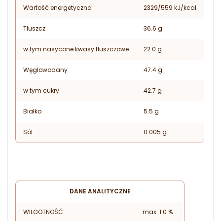
Wartość energetyczna
2329/559 kJ/kcal
Tłuszcz
36.6 g
w tym nasycone kwasy tłuszczowe
22.0 g
Węglowodany
47.4 g
w tym cukry
42.7 g
Białko
5.5 g
Sól
0.005 g
DANE ANALITYCZNE
WILGOTNOŚĆ
max. 1.0 %