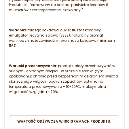
Produkt jest formowany do postaci pastylek o średnicy 8
milimetrów z zatemperowanej czekolady."
Składniki:
miazga kakaowa, cukier, tłuszcz kakaowy,
emulgator: lecytyna sojowa (E322), naturalny aromat
waniliowy; może zawierać mleko; masa kakaowa minimum
56%.
Warunki przechowywania:
produkt należy przechowywać w
suchym i chłodnym miejscu, w szczelnie zamkniętym
opakowaniu; chronić przed bezpośrednim działaniem światła
słonecznego, wilgoci i obcych zapachów; optymalna
temperatura przechowywania - 10-20°C; maksymalna
wilgotność względna - 70%.
WARTOŚĆ ODŻYWCZA W 100 GRAMACH PRODUKTU: