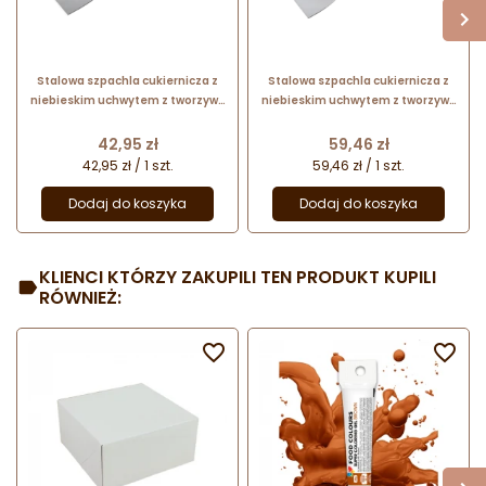
Stalowa szpachla cukiernicza z
Stalowa szpachla cukiernicza z
niebieskim uchwytem z tworzywa
niebieskim uchwytem z tworzywa
- dł. 24.5 x szer. 8 cm - nr. kat.
- dł. 24.5 x szer. 12 cm - nr. kat.
68675 Thermohauser
68695 Thermohauser
Cena
Cena
42,95 zł
59,46 zł
42,95 zł / 1 szt.
59,46 zł / 1 szt.
Dodaj do koszyka
Dodaj do koszyka
KLIENCI KTÓRZY ZAKUPILI TEN PRODUKT KUPILI
RÓWNIEŻ:

