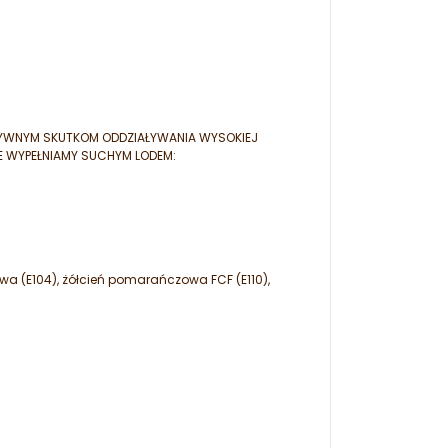
TYWNYM SKUTKOM ODDZIAŁYWANIA WYSOKIEJ
E WYPEŁNIAMY SUCHYM LODEM:
owa (E104), żółcień pomarańczowa FCF (E110),