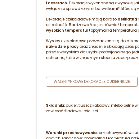
i deserach
. Dekoracje wykonane są z wysokiej j
wyłącznie sprawdzonymi barwnikami*, które są w
Dekoracje czekoladowe mają bardzo
delikatną 
ostrożność. Bardzo ważna jest również tempera
wysokich temperatu
r (optymalna temperatura 
Wyroby czekoladowe przeznaczone są do dekorac
nakładzie pracy
oraz znacznie skracają czas poś
przede wszystkim do użytku profesjonalnego, j
ochronne, które w znacznym stopniu zabezpiecz
WALENTYNKOWE DEKORACJE CUKIERNICZE
Składniki:
cukier, tłuszcz kakaowy, mleko pełne w
zawierać śladowe ilości soi.
Warunki przechowywania:
przechowywać w suchy
obcych zapachów; optymalna temperatura przec