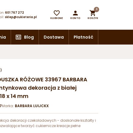
0



on:
601 767 272
il:
sklep@cukieteria.pl
ULUBIONE
KONTO
KOSZYK
nia
Blog
Dostawa
Płatność
e)
ERDUSZKA RÓŻOWE 33967 BARBARA
tynkowa dekoracja z białej
 18 x 14 mm
7
Marka:
BARBARA LUIJCKX
kcja dekoracji czekoladowych - doskonałe kształty i
zwalające tworzyć cukiernicze kreacje pełne