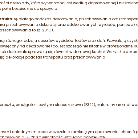
akości czekolady, która wytwarzana jest według dopracowanej i niezmienne
 pełni bezpieczne do spożycia.
strukturę
dlatego podczas dekorowania, przechowywania oraz transpor
tura przechowywania dekoracji oraz udekorowanych wyrobów, ponieważ 
przechowywania to 12-20°C).
ji różnego rodzaju deserów, wypieków, lodów oraz dań. Pozwalają uzys
więcony na dekorowanie (co jest szczególnie istotne w profesjonalnej ku
ednak doskonale sprawdzą się również w domowej kuchni. Wszystkie dek
ają dekoracje podczas transportu oraz przechowywania.
 proszku, emulgator: lecytyna słonecznikowa (E322), naturalny aromat wani
m i chłodnym miejscu w szczelnie zamkniętym opakowaniu; chronić prz
howywania 12-20°C; wilgotność względna poniżej 70%.