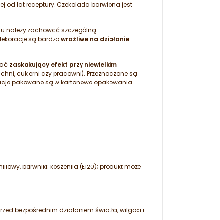
j od lat receptury. Czekolada barwiona jest
tu należy zachować szczególną
dekoracje są bardzo
wrażliwe na działanie
kać
zaskakujący efekt przy niewielkim
chni, cukierni czy pracowni). Przeznaczone są
oracje pakowane są w kartonowe opakowania
liowy, barwniki: koszenila (E120); produkt może
ed bezpośrednim działaniem światła, wilgoci i