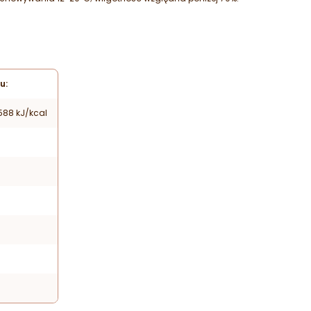
u:
588 kJ/kcal