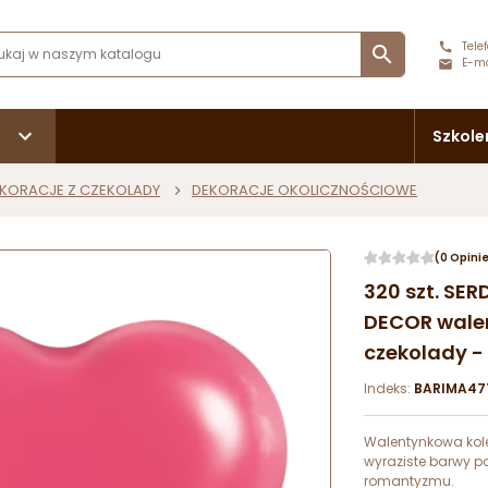
Telef

E-ma
Szkole
KORACJE Z CZEKOLADY
DEKORACJE OKOLICZNOŚCIOWE
(0 Opini
320 szt. S
DECOR walen
czekolady -
Indeks:
BARIMA47
Walentynkowa kole
wyraziste barwy po
romantyzmu.