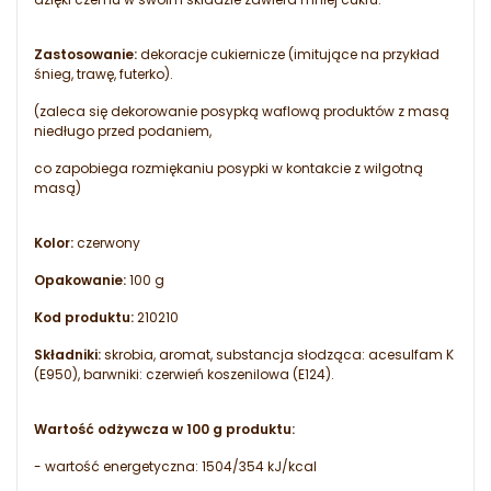
Zastosowanie:
dekoracje cukiernicze (imitujące na przykład
śnieg, trawę, futerko).
(zaleca się dekorowanie posypką waflową produktów z masą
niedługo przed podaniem,
co zapobiega rozmiękaniu posypki w kontakcie z wilgotną
masą)
Kolor:
czerwony
Opakowanie:
100 g
Kod produktu:
210210
Składniki:
skrobia, aromat, substancja słodząca: acesulfam K
(E950), barwniki: czerwień koszenilowa (E124).
Wartość odżywcza w 100 g produktu:
- wartość energetyczna: 1504/354 kJ/kcal