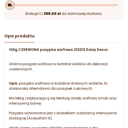
local_shipping
Brakuje Ci
399.00 zł
do darmowej dostawy.
Opis produktu
100g CZERWONA posypka waflowa 210210 Daisy Decor:
Drobna posypka waflowa w kształcie wiórków do dekoracji
cukierniczych.
Opis:
posypka waflowa w kształcie drobnych wiórków, to
doskonała alternatywa dla posypek cukrowych.
Ma lekką, rozpływającą się teksturę, słodki, waflowy smak oraz
intensywną barwę.
Posypka wytwarzana jest z dodatkiem substancji intensywnie
słodzącej (Acesulfam K),
dzięki czemu w swoim składzie zawiera mniej cukru.