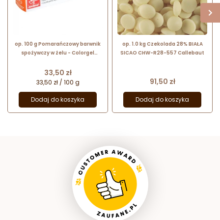
op. 100 g Pomarańczowy barwnik
op. 1.0 kg Czekolada 28% BIAŁA
spożywczy w żelu - Colorgel
SICAO CHW-R28-557 Callebaut
Arancio Mandarino 23133 Modecor
- barwnik do masy cukrowej i
Cena
33,50 zł
tortów
Cena
91,50 zł
33,50 zł / 100 g
Dodaj do koszyka
Dodaj do koszyka