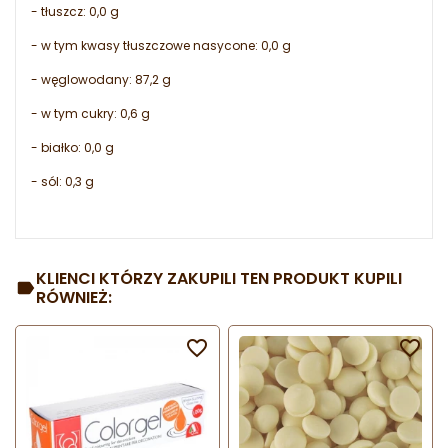
- tłuszcz: 0,0 g
- w tym kwasy tłuszczowe nasycone: 0,0 g
- węglowodany: 87,2 g
- w tym cukry: 0,6 g
- białko: 0,0 g
- sól: 0,3 g
KLIENCI KTÓRZY ZAKUPILI TEN PRODUKT KUPILI
RÓWNIEŻ:

