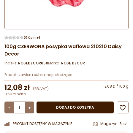
(0 Opinie)
100g CZERWONA posypka waflowa 210210 Daisy
Decor
Indeks:
ROSEDECOR650
Marka:
ROSE DECOR
Produkt zawiera substancje słodzące.
12,08 zł
12,08 zł / 100 g
(5% VAT)
11,50 zł netto

DODAJ DO KOSZYKA
-
+
PRODUKT DOSTĘPNY W MAGAZYNIE
Magazyn: 8 szt.