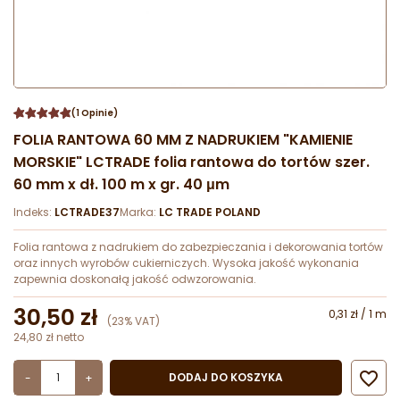
(1 Opinie)
FOLIA RANTOWA 60 MM Z NADRUKIEM "KAMIENIE
MORSKIE" LCTRADE folia rantowa do tortów szer.
60 mm x dł. 100 m x gr. 40 μm
Indeks:
LCTRADE37
Marka:
LC TRADE POLAND
Folia rantowa z nadrukiem do zabezpieczania i dekorowania tortów
oraz innych wyrobów cukierniczych. Wysoka jakość wykonania
zapewnia doskonałą jakość odwzorowania.
30,50 zł
0,31 zł / 1 m
(23% VAT)
24,80 zł netto

DODAJ DO KOSZYKA
-
+