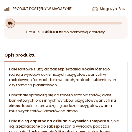
PRODUKT DOSTĘPNY W MAGAZYNIE
Magazyn: 3 szt.
local_shipping
Brakuje Ci
399.00 zł
do darmowej dostawy.
Opis produktu
Folie rantowe służą do
zabezpieczania boków
różnego
rodzaju wyrobów cukierniczych przygotowywanych w
metalowych formach, tortownicach, rantach cukierniczych
czy formach plastikowych.
Doskonale sprawdzą się do zabezpieczania tortów, ciast
bankietowych oraz innych wyrobów przygotowywanych
na
zimno
. Idealnie sprawdzą się podczas przygotowywania
musowych tortów i deserów na zimno.
Folie
nie są odporne na działanie wysokich temperatur
, nie
są przeznaczone do zabezpieczania wyrobów podczas
pieczenia. Zastosowanie folii rantowej gwarantuje łatwe