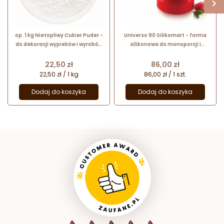
op. 1 kg Nietopliwy Cukier Puder -
Universo 90 Silikomart - forma
do dekoracji wypieków i wyrobów
silikonowa do monoporcji i
cukierniczych
deserów - śr. 67 x wys. 27 mm /
poj. 90 ml x 6 porcji
Cena
Cena
22,50 zł
86,00 zł
22,50 zł / 1 kg
86,00 zł / 1 szt.
Dodaj do koszyka
Dodaj do koszyka