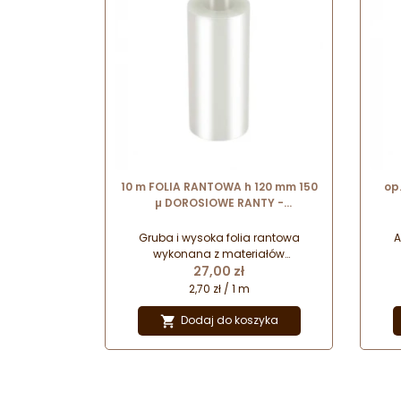
10 m FOLIA RANTOWA h 120 mm 150
op
µ DOROSIOWE RANTY -
transparentna folia octanowa do
sp
zabezpieczania rantów
Gruba i wysoka folia rantowa
A
wykonana z materiałów
Cena
biodegradowalnych -
27,00 zł
aro
przeznaczona do stosowania
sma
2,70 zł / 1 m
podczas przygotowywania deserów
na zimno.
Dodaj do koszyka
