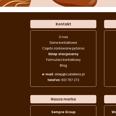
Kontakt
O nas
Dane kontaktowe
Często zadawane pytania
Sklep stacjonarny
Formularz kontaktowy
Blog
e-mail:
sklep@cukieteria.pl
telefon:
601 767 272
Nasza marka
Sempre Group
W