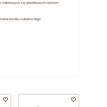
 w metalowych czy plastikowych rantach.
 masie wyrobu cukierniczego.

