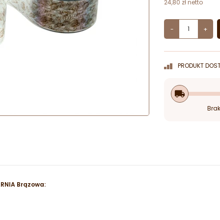
24,80 zł netto
-
+
PRODUKT DOST
local_shipping
Brak
RNIA Brązowa: