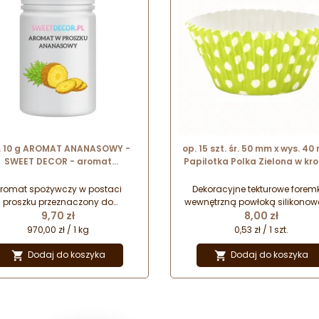
. 10 g AROMAT ANANASOWY -
op. 15 szt. śr. 50 mm x wys. 40
SWEET DECOR - aromat
Papilotka Polka Zielona w kro
ożywczy w proszku nadający
sztywne silikonowane foremk
smak i zapach
babeczek
romat spożywczy w postaci
Dekoracyjne tekturowe foremk
proszku przeznaczony do
wewnętrzną powłoką silikonow
Cena
Cena
matyzowania oraz nadawania
9,70 zł
wypieku babeczek. Sztywn
8,00 zł
ku różnego rodzaju wyrobom
konstrukcja, która nie wyma
970,00 zł / 1 kg
0,53 zł / 1 szt.
cukierniczym.
stosowania dodatkowych for
stelaży podczas pieczenia
Dodaj do koszyka
Dodaj do koszyka


Silikonowa powłoka
zabezpieczająca przed
przywieraniem. Papierowe papil
w białe kropki. Dekoracyjne for
do wypieku muffinek.