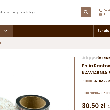
Telef

E-ma
Szkole
WE
(0 Opini
Folia Rant
KAWIARNIA 
Indeks:
LCTRADE2
Folia rantowa z 
30,50 zł
(