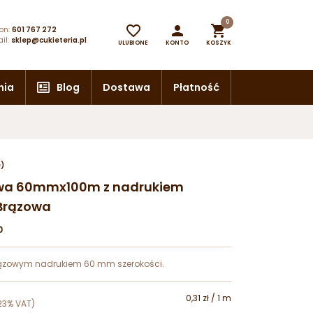
0



on:
601 767 272
il:
sklep@cukieteria.pl
ULUBIONE
KONTO
KOSZYK
nia
Blog
Dostawa
Płatność
e)
owa 60mmx100m z nadrukiem
Brązowa
0
brązowym nadrukiem 60 mm szerokości.
0,31 zł / 1 m
23% VAT)