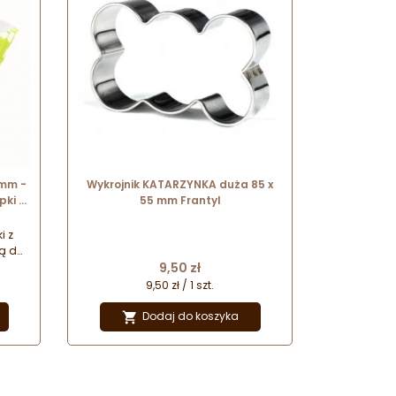
 mm -
Wykrojnik KATARZYNKA duża 85 x
pki -
55 mm Frantyl
i do
i z
ą do
Cena
a
9,50 zł
ga
9,50 zł / 1 szt.
m i
.
Dodaj do koszyka

otki
emki