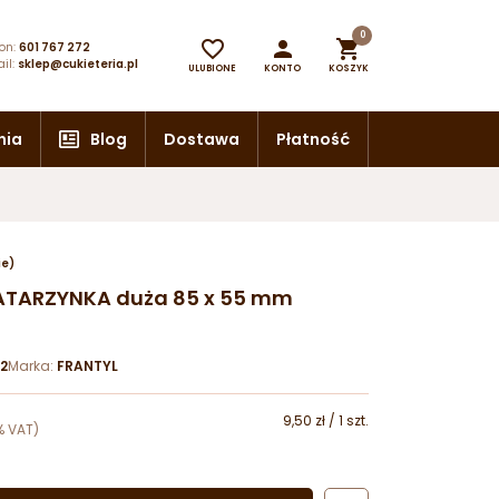
0



on:
601 767 272
il:
sklep@cukieteria.pl
ULUBIONE
KONTO
KOSZYK
nia
Blog
Dostawa
Płatność
ie)
KATARZYNKA duża 85 x 55 mm
2
Marka:
FRANTYL
9,50 zł / 1 szt.
% VAT)