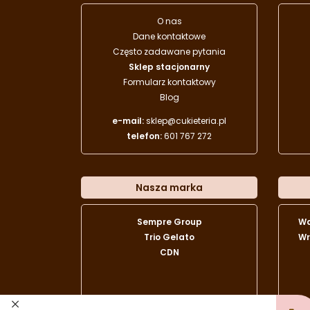
O nas
Dane kontaktowe
Często zadawane pytania
Sklep stacjonarny
Formularz kontaktowy
Blog
e-mail:
sklep@cukieteria.pl
telefon:
601 767 272
Nasza marka
Sempre Group
W
Trio Gelato
Wr
CDN