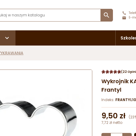
Telef

E-ma
Szkole
WYKRAWANIA
(22 Opin
Wykrojnik 
Frantyl
Indeks:
FRANTYL10
9,50 zł
(23
7,72 zł netto