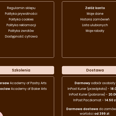
Regulamin sklepu
Załóż konto
Polityka prywatności
Moje dane
Polityka cookies
Historia zamówień
Polityka reklamacji
Lista ulubionych
Polityka zwrotów
Moje rabaty
Dostępność cyfrowa
Szkolenia
Dostawa
arsaw
Academy of Pastry Arts
Darmowy
odbiór osobisty
oclaw
Academy of Baker Arts
InPost Kurier (przedpłata) -
18.
InPost Kurier (pobranie) -
20.0
InPost Paczkomat -
14.50 z
Darmowa dostawa
do zamówi
wartości
od 399 zł
.