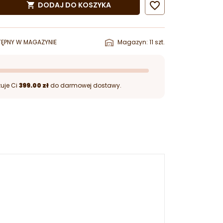

DODAJ DO KOSZYKA

ĘPNY W MAGAZYNIE
Magazyn: 11 szt.
uje Ci
399.00 zł
do darmowej dostawy.