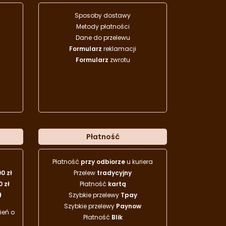
Sposoby dostawy
Metody płatności
Dane do przelewu
Formularz
reklamacji
Formularz
zwrotu
Płatność
Płatność
przy odbiorze
u kuriera
00 zł
Przelew
tradycyjny
0 zł
Płatność
kartą
ł
Szybkie przelewy
Tpay
Szybkie przelewy
Paynow
eń o
Płatność
Blik