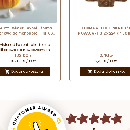
4322 Twister Pavoni - forma
FORMA AB1 CHOINKA DUŻ
konowa do monoporcji - śr. 66 x
NOVACART 312 x 224 x h 60
. 35 mm / poj. 88 ml x 12 porcji
papierowa forma w kształc
choinki
wister od Pavoni Italia, forma
ilikonowa do nowoczesnych
Cena
Cena
eserów i monoporcji. Forma
182,00 zł
2,40 zł
pozwala na jednorazowe
182,00 zł / 1 szt.
2,40 zł / 1 szt.
zygotowanie 12 dekoracyjnych
rcji o wymiarach: śr. 66 mm x
Dodaj do koszyka
Dodaj do koszyka


s. 35 mm i pojemności 88 ml.