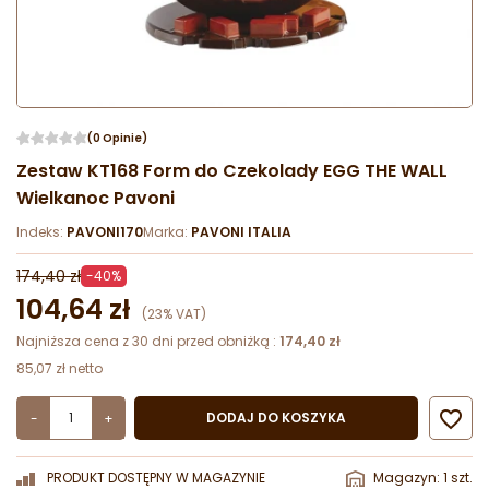
(0 Opinie)
Zestaw KT168 Form do Czekolady EGG THE WALL
Wielkanoc Pavoni
Indeks:
PAVONI170
Marka:
PAVONI ITALIA
174,40 zł
-40%
104,64 zł
(23% VAT)
Najniższa cena z 30 dni przed obniżką :
174,40 zł
85,07 zł netto

DODAJ DO KOSZYKA
-
+
PRODUKT DOSTĘPNY W MAGAZYNIE
Magazyn: 1 szt.