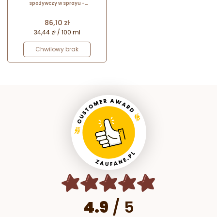
spożywczy w sprayu -
strukturalny barwnik do dekoracji
cukierniczych - Barima Artisanal
Cena
86,10 zł
34,44 zł / 100 ml
Chwilowy brak
4.9
/
5