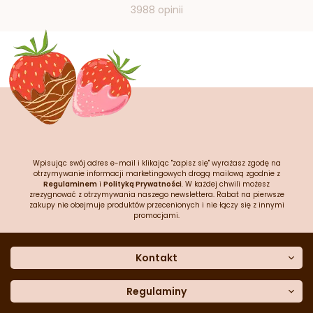
3988 opinii
Wpisując swój adres e-mail i klikając "zapisz się" wyrażasz zgodę na
otrzymywanie informacji marketingowych drogą mailową zgodnie z
Regulaminem
i
Polityką Prywatności
. W każdej chwili możesz
zrezygnować z otrzymywania naszego newslettera. Rabat na pierwsze
zakupy nie obejmuje produktów przecenionych i nie łączy się z innymi
promocjami.
Kontakt
O nas
Dane kontaktowe
Regulaminy
Często zadawane pytania
Regulamin sklepu