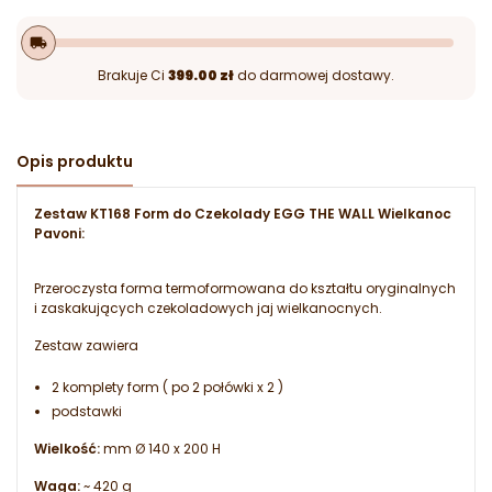
local_shipping
Brakuje Ci
399.00 zł
do darmowej dostawy.
Opis produktu
Zestaw KT168 Form do Czekolady EGG THE WALL Wielkanoc
Pavoni:
Przeroczysta forma termoformowana do kształtu oryginalnych
i zaskakujących czekoladowych jaj wielkanocnych.
Zestaw zawiera
2 komplety form ( po 2 połówki x 2 )
podstawki
Wielkość:
mm Ø 140 x 200 H
Waga:
~ 420 g