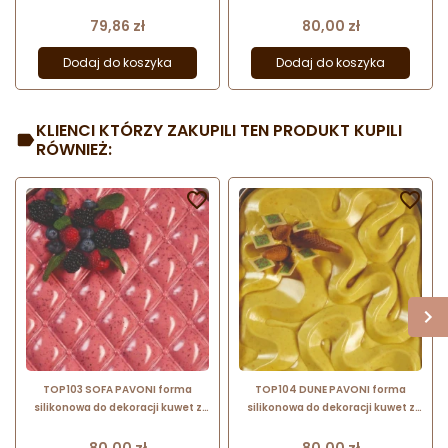
lodami
lodami
Cena
Cena
79,86 zł
80,00 zł
Dodaj do koszyka
Dodaj do koszyka
KLIENCI KTÓRZY ZAKUPILI TEN PRODUKT KUPILI
RÓWNIEŻ:


TOP103 SOFA PAVONI forma
TOP104 DUNE PAVONI forma
silikonowa do dekoracji kuwet z
silikonowa do dekoracji kuwet z
lodami
lodami
Cena
Cena
80,00 zł
80,00 zł