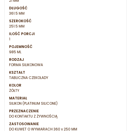
21 MM
DŁUGOŚĆ
361.5 MM
SZEROKOŚĆ
251.5 MM
ILOŚĆ PORCJI
1
POJEMNOŚĆ
985 ML
RODZAJ
FORMA SILIKONOWA
KSZTAŁT
TABLICZNA CZEKOLADY
KOLOR
ŻÓŁTY
MATERIAŁ
SILIKON (PLATINUM SILICONE)
PRZEZNACZENIE
DO KONTAKTU Z ŻYWNOŚCIĄ
ZASTOSOWANIE
DO KUWET O WYMIARACH 360 x 250 MM