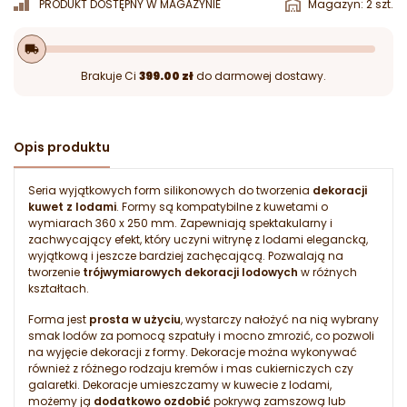
PRODUKT DOSTĘPNY W MAGAZYNIE
Magazyn: 2 szt.
local_shipping
Brakuje Ci
399.00 zł
do darmowej dostawy.
Opis produktu
Seria wyjątkowych form silikonowych do tworzenia
dekoracji
kuwet z lodami
. Formy są kompatybilne z kuwetami o
wymiarach 360 x 250 mm. Zapewniają spektakularny i
zachwycający efekt, który uczyni witrynę z lodami elegancką,
wyjątkową i jeszcze bardziej zachęcającą. Pozwalają na
tworzenie
trójwymiarowych dekoracji lodowych
w różnych
kształtach.
Forma jest
prosta w użyciu
, wystarczy nałożyć na nią wybrany
smak lodów za pomocą szpatuły i mocno zmrozić, co pozwoli
na wyjęcie dekoracji z formy. Dekoracje można wykonywać
również z różnego rodzaju kremów i mas cukierniczych czy
galaretki. Dekoracje umieszczamy w kuwecie z lodami,
możemy ją
dodatkowo ozdobić
pokrywą zamszową lub