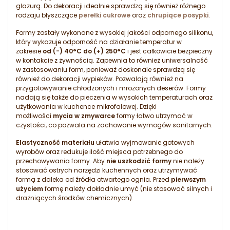
glazurą. Do dekoracji idealnie sprawdzą się również różnego
rodzaju błyszczące
perełki cukrowe
oraz
chrupiące posypki
.
Formy zostały wykonane z wysokiej jakości odpornego silikonu,
który wykazuje odporność na działanie temperatur w
zakresie
od (-) 40°C do (+) 250°C
i jest całkowicie bezpieczny
w kontakcie z żywnością. Zapewnia to również uniwersalność
w zastosowaniu form, ponieważ doskonale sprawdzą się
również do dekoracji wypieków. Pozwalają również na
przygotowywanie chłodzonych i mrożonych deserów. Formy
nadają się także do pieczenia w wysokich temperaturach oraz
użytkowania w kuchence mikrofalowej. Dzięki
możliwości
mycia w zmywarce
formy łatwo utrzymać w
czystości, co pozwala na zachowanie wymogów sanitarnych.
Elastyczność materiału
ułatwia wyjmowanie gotowych
wyrobów oraz redukuje ilość miejsca potrzebnego do
przechowywania formy. Aby
nie uszkodzić formy
nie należy
stosować ostrych narzędzi kuchennych oraz utrzymywać
formą z daleka od źródła otwartego ognia. Przed
pierwszym
użyciem
formę należy dokładnie umyć (nie stosować silnych i
drażniących środków chemicznych).