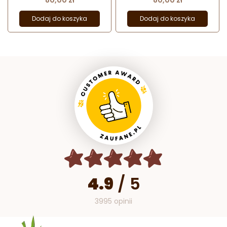
Dodaj do koszyka
Dodaj do koszyka
4.9
/
5
3995 opinii