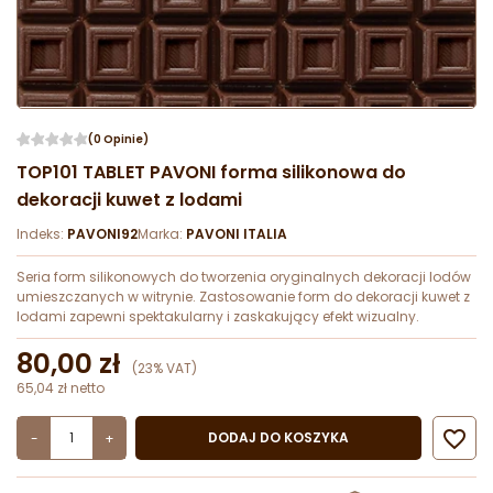
(0 Opinie)
TOP101 TABLET PAVONI forma silikonowa do
dekoracji kuwet z lodami
Indeks:
PAVONI92
Marka:
PAVONI ITALIA
Seria form silikonowych do tworzenia oryginalnych dekoracji lodów
umieszczanych w witrynie. Zastosowanie form do dekoracji kuwet z
lodami zapewni spektakularny i zaskakujący efekt wizualny.
80,00 zł
(23% VAT)
65,04 zł netto

DODAJ DO KOSZYKA
-
+