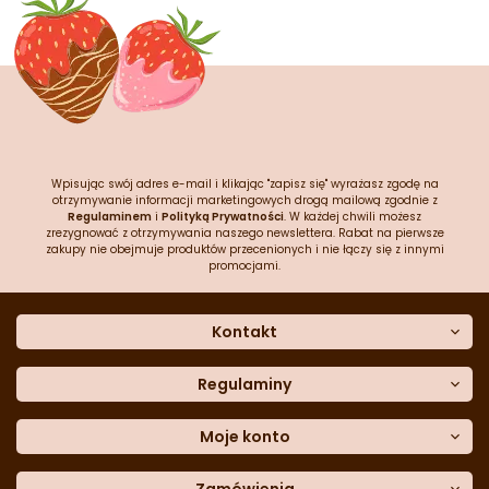
Wpisując swój adres e-mail i klikając "zapisz się" wyrażasz zgodę na
otrzymywanie informacji marketingowych drogą mailową zgodnie z
Regulaminem
i
Polityką Prywatności
. W każdej chwili możesz
zrezygnować z otrzymywania naszego newslettera. Rabat na pierwsze
zakupy nie obejmuje produktów przecenionych i nie łączy się z innymi
promocjami.
Kontakt
O nas
Dane kontaktowe
Regulaminy
Często zadawane pytania
Regulamin sklepu
Sklep stacjonarny
Polityka prywatności
Moje konto
Formularz kontaktowy
Polityka cookies
Załóż konto
Blog
Polityka reklamacji
Zamówienia
Moje dane