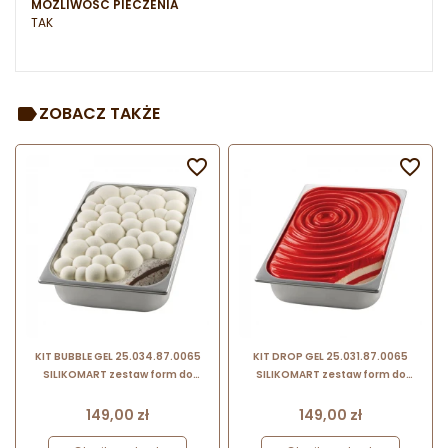
MOŻLIWOŚĆ PIECZENIA
TAK
ZOBACZ TAKŻE


KIT BUBBLE GEL 25.034.87.0065
KIT DROP GEL 25.031.87.0065
SILIKOMART zestaw form do
SILIKOMART zestaw form do
dekoracji kuwet z lodami
dekoracji kuwet z lodami
Cena
Cena
149,00 zł
149,00 zł