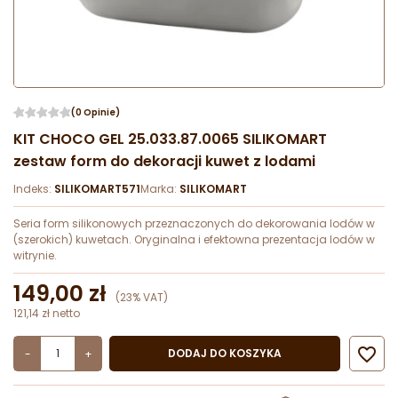
(0 Opinie)
KIT CHOCO GEL 25.033.87.0065 SILIKOMART
zestaw form do dekoracji kuwet z lodami
Indeks:
SILIKOMART571
Marka:
SILIKOMART
Seria form silikonowych przeznaczonych do dekorowania lodów w
(szerokich) kuwetach. Oryginalna i efektowna prezentacja lodów w
witrynie.
149,00 zł
(23% VAT)
121,14 zł netto

DODAJ DO KOSZYKA
-
+