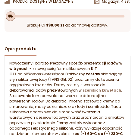
PRODUKT DOSTĘPNY W MAGAZYNIE
Magazyn: 4 szt.
local_shipping
Brakuje Ci
399.00 zł
do darmowej dostawy.
Opis produktu
Nowoczesny i bardzo efektowny sposób
prezentacji lodów w
witrynach
- z nową serią form silikonowych
KIT
GEL
od
Silikomart Professional
. Praktyczny
zestaw
składający
się z silikonowej tacy (TAPIS GEL 02) oraz formy do tworzenia
oryginalnych kształtów. Formy zostały stworzone do
dekorowania lodów prezentowanych w
szerokich kuwetach
.
Stosowanie form pozwala na tworzenie dekoracji na
powierzchni lodów. Do dekoracji można stosować kremy do
smarowania, masy cukiernicze oraz lody i semifreddo. Taca
silikonowa dodatkowo daje możliwość tworzenia
warstwowych deserów lodowych oraz urozmaicania smaków
poprzez ich przekładanie. Formy zostały wykonane z
odpornego i elastycznego
silikonu
, który wykazuje odporność
na działanie temperatur w zakresie
od (-) 60°C do (+) 230°C
.