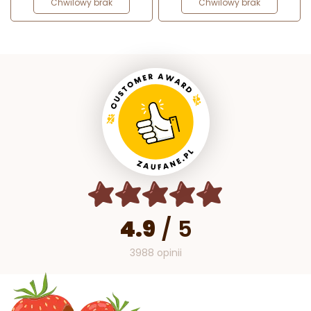
Chwilowy brak
Chwilowy brak
4.9
/
5
3988 opinii