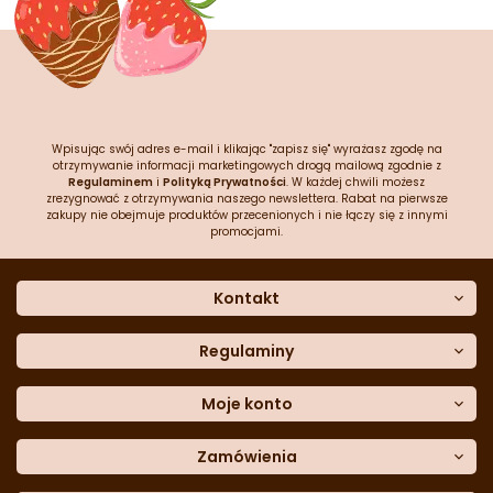
Wpisując swój adres e-mail i klikając "zapisz się" wyrażasz zgodę na
otrzymywanie informacji marketingowych drogą mailową zgodnie z
Regulaminem
i
Polityką Prywatności
. W każdej chwili możesz
zrezygnować z otrzymywania naszego newslettera. Rabat na pierwsze
zakupy nie obejmuje produktów przecenionych i nie łączy się z innymi
promocjami.
Kontakt
O nas
Dane kontaktowe
Regulaminy
Często zadawane pytania
Regulamin sklepu
Sklep stacjonarny
Polityka prywatności
Moje konto
Formularz kontaktowy
Polityka cookies
Załóż konto
Blog
Polityka reklamacji
Zamówienia
Moje dane
Polityka zwrotów
Historia zamówień
e-mail:
Sposoby dostawy
sklep@cukieteria.pl