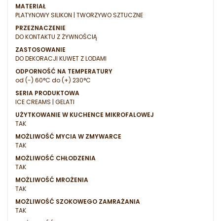
MATERIAŁ
PLATYNOWY SILIKON | TWORZYWO SZTUCZNE
PRZEZNACZENIE
DO KONTAKTU Z ŻYWNOŚCIĄ
ZASTOSOWANIE
DO DEKORACJI KUWET Z LODAMI
ODPORNOŚĆ NA TEMPERATURY
od (-) 60°C do (+) 230°C
SERIA PRODUKTOWA
ICE CREAMS | GELATI
UŻYTKOWANIE W KUCHENCE MIKROFALOWEJ
TAK
MOŻLIWOŚĆ MYCIA W ZMYWARCE
TAK
MOŻLIWOŚĆ CHŁODZENIA
TAK
MOŻLIWOŚĆ MROŻENIA
TAK
MOŻLIWOŚĆ SZOKOWEGO ZAMRAŻANIA
TAK