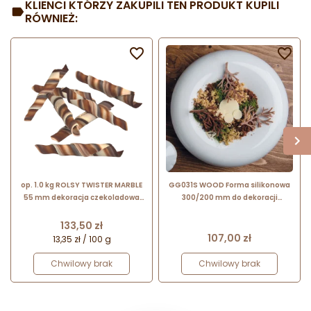
KLIENCI KTÓRZY ZAKUPILI TEN PRODUKT KUPILI
RÓWNIEŻ:


op. 1.0 kg ROLSY TWISTER MARBLE
GG031S WOOD Forma silikonowa
55 mm dekoracja czekoladowa
300/200 mm do dekoracji
334594 Barbara Decor
GAŁĄZKA Pavoni
Cena
133,50 zł
Cena
107,00 zł
13,35 zł / 100 g
Chwilowy brak
Chwilowy brak