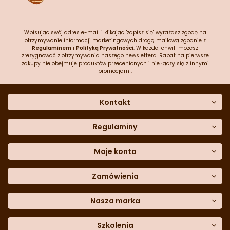
Wpisując swój adres e-mail i klikając "zapisz się" wyrażasz zgodę na
otrzymywanie informacji marketingowych drogą mailową zgodnie z
Regulaminem
i
Polityką Prywatności
. W każdej chwili możesz
zrezygnować z otrzymywania naszego newslettera. Rabat na pierwsze
zakupy nie obejmuje produktów przecenionych i nie łączy się z innymi
promocjami.
Kontakt
O nas
Dane kontaktowe
Regulaminy
Często zadawane pytania
Regulamin sklepu
Sklep stacjonarny
Polityka prywatności
Moje konto
Formularz kontaktowy
Polityka cookies
Załóż konto
Blog
Polityka reklamacji
Zamówienia
Moje dane
Polityka zwrotów
Historia zamówień
e-mail:
Sposoby dostawy
sklep@cukieteria.pl
Dostępność cyfrowa
Lista ulubionych
telefon:
Metody płatności
Nasza marka
601 767 272
Moje rabaty
Dane do przelewu
Sempre Group
Formularz
reklamacji
Trio Gelato
Szkolenia