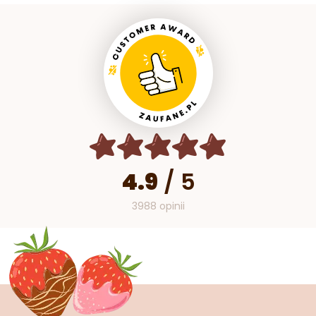
4.9
/
5
3988 opinii