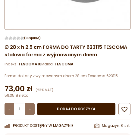
(0 Opinie)
∅ 28 x h 2.5 cm FORMA DO TARTY 623115 TESCOMA
stalowa forma z wyjmowanym dnem
Indeks:
TESCOMA10
Marka:
TESCOMA
Forma do tarty z wyjmowanym dnem 28 cm Tescoma 623115
73,00 zł
(23% VAT)
59,35 zł netto

DODAJ DO KOSZYKA
-
+
PRODUKT DOSTĘPNY W MAGAZYNIE
Magazyn: 6 szt.