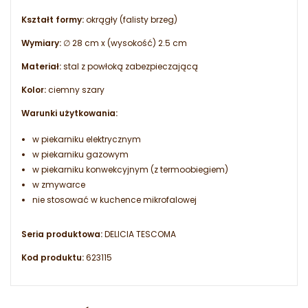
Kształt formy:
okrągły (falisty brzeg)
Wymiary:
∅ 28 cm x (wysokość) 2.5 cm
Materiał:
stal z powłoką zabezpieczającą
Kolor:
ciemny szary
Warunki użytkowania:
w piekarniku elektrycznym
w piekarniku gazowym
w piekarniku konwekcyjnym (z termoobiegiem)
w zmywarce
nie stosować w kuchence mikrofalowej
Seria produktowa:
DELICIA TESCOMA
Kod produktu:
623115