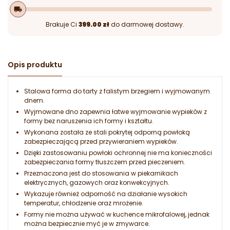
local_shipping
Brakuje Ci
399.00 zł
do darmowej dostawy.
Opis produktu
Stalowa forma do tarty z falistym brzegiem i wyjmowanym
dnem.
Wyjmowane dno zapewnia łatwe wyjmowanie wypieków z
formy bez naruszenia ich formy i kształtu.
Wykonana została ze stali pokrytej odporną powłoką
zabezpieczającą przed przywieraniem wypieków.
Dzięki zastosowaniu powłoki ochronnej nie ma konieczności
zabezpieczania formy tłuszczem przed pieczeniem.
Przeznaczona jest do stosowania w piekarnikach
elektrycznych, gazowych oraz konwekcyjnych.
Wykazuje również odporność na działanie wysokich
temperatur, chłodzenie oraz mrożenie.
Formy nie można używać w kuchence mikrofalowej, jednak
można bezpiecznie myć je w zmywarce.