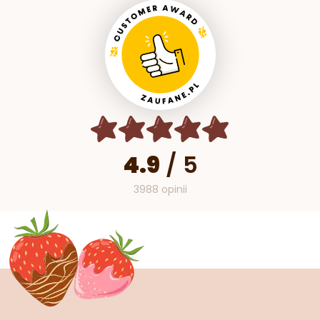
4.9
/
5
3988 opinii