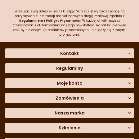
Wpisując swój adres e-mail i klikając "zapisz się" wyrażasz zgodę na
otrzymywanie informacji marketingowych drogą mailową zgodnie z
Regulaminem
i
Polityką Prywatności
. W każdej chwili możesz
zrezygnować z otrzymywania naszego newslettera. Rabat na pierwsze
zakupy nie obejmuje produktów przecenionych i nie łączy się z innymi
promocjami.
Kontakt
O nas
Dane kontaktowe
Regulaminy
Często zadawane pytania
Regulamin sklepu
Sklep stacjonarny
Polityka prywatności
Moje konto
Formularz kontaktowy
Polityka cookies
Załóż konto
Blog
Polityka reklamacji
Zamówienia
Moje dane
Polityka zwrotów
Historia zamówień
e-mail:
Sposoby dostawy
sklep@cukieteria.pl
Dostępność cyfrowa
Lista ulubionych
telefon:
Metody płatności
Nasza marka
601 767 272
Moje rabaty
Dane do przelewu
Sempre Group
Formularz
reklamacji
Trio Gelato
Szkolenia
Formularz
zwrotu
CDN
Warsaw
Academy of Pastry Arts