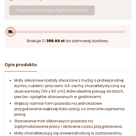
Powiadom mnie gdy będzie na stanie
local_shipping
Brakuje Ci
399.00 zł
do darmowej dostawy.
Opis produktu
Maty silikonowe zostały stworzone z myślą o profesjonalnej
kuchni, cukierni i pracowni. Ich cechą charakterystyczną są
duże wymiary (40 x 60 cm), które idealnie pasują do blach,
pieców i sprzętów stosowanych w gastronomii.
Większy rozmiar form pozwala na jednorazowe
przygotowanie większej ilości porcji, co znacznie usprawnia
pracę.
Stosowanie mat silikonowych pozwala na
zoptymalizowanie pracy i skrócenie czasu przygotowania.
Maty charakteryzują się uniwersalnością w zastosowaniu,