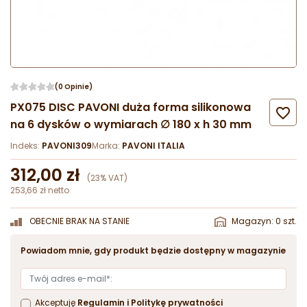
(0 Opinie)
PX075 DISC PAVONI duża forma silikonowa

na 6 dysków o wymiarach ∅ 180 x h 30 mm
Indeks:
PAVONI309
Marka:
PAVONI ITALIA
312,00 zł
(23% VAT)
253,66 zł netto
OBECNIE BRAK NA STANIE
Magazyn: 0 szt.
Powiadom mnie, gdy produkt będzie dostępny w magazynie
Akceptuję
Regulamin
i
Politykę prywatności