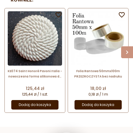


KE074 Saint Honoré Pavoni Italia -
Folia Rantowa 50mmx100m
nowoczesna forma silikonowa do
PRZEZROCZYSTA bez nadruku
ciast i deserów - śr. 180 x wys. 56
mm / poj. 1000 ml
Cena
Cena
125,44 zł
18,00 zł
125,44 zł / 1 szt.
0,18 zł / 1 m
Dodaj do koszyka
Dodaj do koszyka