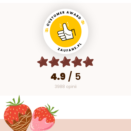
4.9
/
5
3988 opinii