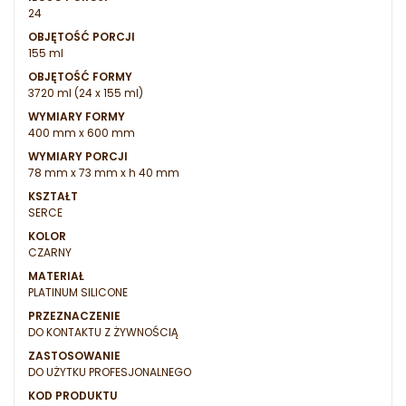
24
OBJĘTOŚĆ PORCJI
155 ml
OBJĘTOŚĆ FORMY
3720 ml (24 x 155 ml)
WYMIARY FORMY
400 mm x 600 mm
WYMIARY PORCJI
78 mm x 73 mm x h 40 mm
KSZTAŁT
SERCE
KOLOR
CZARNY
MATERIAŁ
PLATINUM SILICONE
PRZEZNACZENIE
DO KONTAKTU Z ŻYWNOŚCIĄ
ZASTOSOWANIE
DO UŻYTKU PROFESJONALNEGO
KOD PRODUKTU