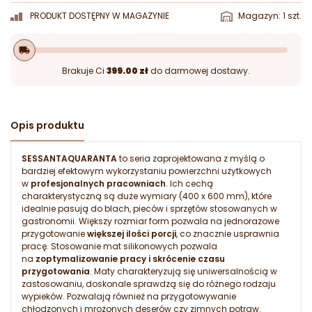
PRODUKT DOSTĘPNY W MAGAZYNIE
Magazyn: 1 szt.
local_shipping
Brakuje Ci
399.00 zł
do darmowej dostawy.
Opis produktu
SESSANTAQUARANTA
to seria zaprojektowana z myślą o
bardziej efektowym wykorzystaniu powierzchni użytkowych
w
profesjonalnych pracowniach
. Ich cechą
charakterystyczną są duże wymiary (400 x 600 mm), które
idealnie pasują do blach, pieców i sprzętów stosowanych w
gastronomii. Większy rozmiar form pozwala na jednorazowe
przygotowanie
większej ilości porcji
, co znacznie usprawnia
pracę. Stosowanie mat silikonowych pozwala
na
zoptymalizowanie pracy i skrócenie czasu
przygotowania
. Maty charakteryzują się uniwersalnością w
zastosowaniu, doskonale sprawdzą się do różnego rodzaju
wypieków. Pozwalają również na przygotowywanie
chłodzonych i mrożonych deserów czy zimnych potraw.