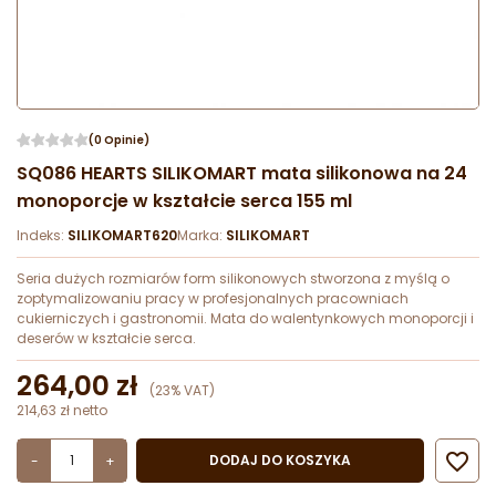
(0 Opinie)
SQ086 HEARTS SILIKOMART mata silikonowa na 24
monoporcje w kształcie serca 155 ml
Indeks:
SILIKOMART620
Marka:
SILIKOMART
Seria dużych rozmiarów form silikonowych stworzona z myślą o
zoptymalizowaniu pracy w profesjonalnych pracowniach
cukierniczych i gastronomii. Mata do walentynkowych monoporcji i
deserów w kształcie serca.
264,00 zł
(23% VAT)
214,63 zł netto

DODAJ DO KOSZYKA
-
+