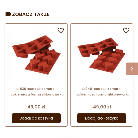
ZOBACZ TAKŻE


SF036 Heart Silikomart -
SF040 Heart Silikomart -
cukiernicza forma silikonowa -
cukiernicza forma silikonowa -
serce - śr. 65 x wys. 40 mm / poj.
serce - śr. 60 x wys. 35 mm / poj.
130 ml x 6 porcji
90 ml x 8 porcji
Cena
Cena
49,00 zł
49,00 zł
Dodaj do koszyka
Dodaj do koszyka