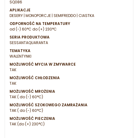
SQ086
APLIKACJE
DESERY | MONOPORCJE | SEMIFREDDO | CIASTKA
ODPORNOŚĆ NA TEMPERATURY
od (-) 60°C do (+) 230°C
SERIA PRODUKTOWA
SESSANTAQUARANTA
TEMATYKA
WALENTYNKI
MOŻLIWOŚĆ MYCIA W ZMYWARCE
TAK
MOŻLIWOŚĆ CHŁODZENIA
TAK
MOŻLIWOŚĆ MROŻENIA
TAK ( do (-) 60°C)
MOŻLIWOŚĆ SZOKOWEGO ZAMRAŻANIA
TAK ( do (-) 60°C)
MOŻLIWOŚĆ PIECZENIA
TAK (do (+) 230°C)