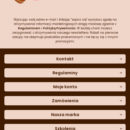
Wpisując swój adres e-mail i klikając "zapisz się" wyrażasz zgodę na
otrzymywanie informacji marketingowych drogą mailową zgodnie z
Regulaminem
i
Polityką Prywatności
. W każdej chwili możesz
zrezygnować z otrzymywania naszego newslettera. Rabat na pierwsze
zakupy nie obejmuje produktów przecenionych i nie łączy się z innymi
promocjami.
Kontakt
O nas
Dane kontaktowe
Regulaminy
Często zadawane pytania
Regulamin sklepu
Sklep stacjonarny
Polityka prywatności
Moje konto
Formularz kontaktowy
Polityka cookies
Załóż konto
Blog
Polityka reklamacji
Zamówienia
Moje dane
Polityka zwrotów
Historia zamówień
e-mail:
Sposoby dostawy
sklep@cukieteria.pl
Dostępność cyfrowa
Lista ulubionych
telefon:
Metody płatności
Nasza marka
601 767 272
Moje rabaty
Dane do przelewu
Sempre Group
Formularz
reklamacji
Trio Gelato
Szkolenia