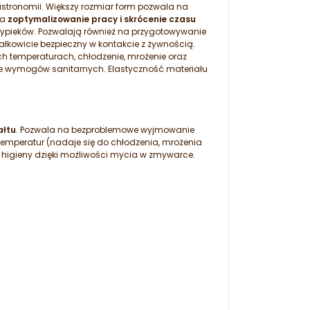
astronomii. Większy rozmiar form pozwala na
na
zoptymalizowanie pracy i skrócenie czasu
wypieków. Pozwalają również na przygotowywanie
ałkowicie bezpieczny w kontakcie z żywnością.
ch temperaturach, chłodzenie, mrożenie oraz
e wymogów sanitarnych. Elastyczność materiału
ałtu
. Pozwala na bezproblemowe wyjmowanie
 temperatur (nadaje się do chłodzenia, mrożenia
higieny dzięki możliwości mycia w zmywarce.