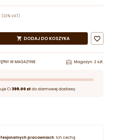
(23% VAT)

DODAJ DO KOSZYKA

ĘPNY W MAGAZYNIE
Magazyn: 2 szt.
uje Ci
399.00 zł
do darmowej dostawy.
ofesjonalnych pracowniach
. Ich cechą