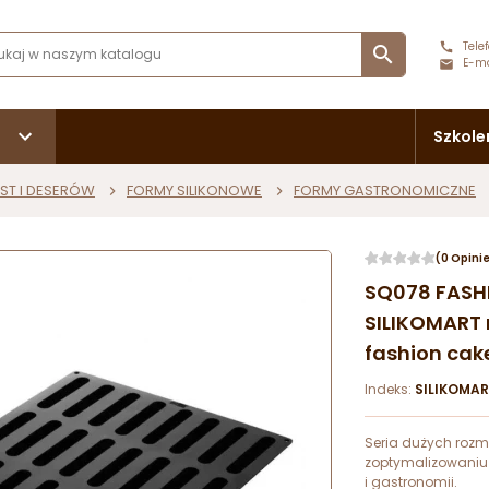
Telef

E-ma
Szkole
ST I DESERÓW
FORMY SILIKONOWE
FORMY GASTRONOMICZNE
(0 Opini
SQ078 FASH
SILIKOMART
fashion cak
Indeks:
SILIKOMA
Seria dużych rozm
zoptymalizowaniu 
i gastronomii.