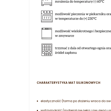
CHARAKTERYSTYKA MAT SILIKONOWYCH
elastyczność (forma po złożeniu wraca do swo
wytrzymałość (materiał nie pęka i nie uleg