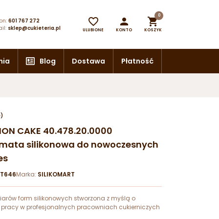
0



on:
601 767 272
il:
sklep@cukieteria.pl
ULUBIONE
KONTO
KOSZYK
nia
Blog
Dostawa
Płatność
e)
ION CAKE 40.478.20.0000
 mata silikonowa do nowoczesnych
es
RT646
Marka:
SILIKOMART
iarów form silikonowych stworzona z myślą o
pracy w profesjonalnych pracowniach cukierniczych