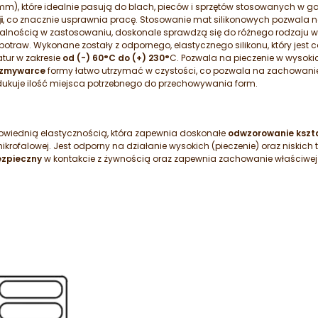
m), które idealnie pasują do blach, pieców i sprzętów stosowanych w g
i
, co znacznie usprawnia pracę. Stosowanie mat silikonowych pozwala 
rsalnością w zastosowaniu, doskonale sprawdzą się do różnego rodzaju 
raw. Wykonane zostały z odpornego, elastycznego silikonu, który jest c
tur w zakresie
od (-) 60°C do (+) 230°
C. Pozwala na pieczenie w wysoki
 zmywarce
formy łatwo utrzymać w czystości, co pozwala na zachowani
ukuje ilość miejsca potrzebnego do przechowywania form.
powiednią elastycznością, która zapewnia doskonałe
odwzorowanie kszt
rofalowej. Jest odporny na działanie wysokich (pieczenie) oraz niskich
zpieczny
w kontakcie z żywnością oraz zapewnia zachowanie właściwej 