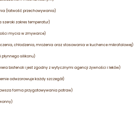
ia (łatwość przechowywania)
a szeroki zakres temperatur)
iwości mycia w zmywarce)
zenia, chłodzenia, mrożenia oraz stosowania w kuchence mikrofalowej)
 płynnego silikonu)
era bisfenoli i jest zgodny z wytycznymi agencji żywności i leków)
ernie odwzorowuje każdy szczegół)
rowsza forma przygotowywania potraw)
zwonny)