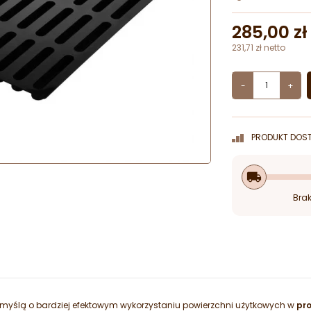
285,00 zł
231,71 zł netto
-
+
PRODUKT DOST
local_shipping
Brak
 myślą o bardziej efektowym wykorzystaniu powierzchni użytkowych w
pr