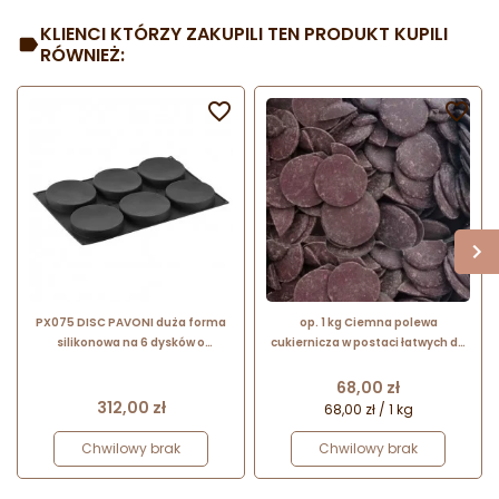
KLIENCI KTÓRZY ZAKUPILI TEN PRODUKT KUPILI
RÓWNIEŻ:


PX075 DISC PAVONI duża forma
op. 1 kg Ciemna polewa
silikonowa na 6 dysków o
cukiernicza w postaci łatwych do
wymiarach ∅ 180 x h 30 mm
rozpuszczania kawałków - Non
Temp Dark - Bakels Bakery
Cena
68,00 zł
Ingredients
Cena
312,00 zł
68,00 zł / 1 kg
Chwilowy brak
Chwilowy brak