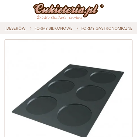
ST I DESERÓW
FORMY SILIKONOWE
FORMY GASTRONOMICZNE