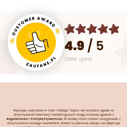
ml. Profesjonalna forma silik
pozwala na jednorazowe
przygotowanie 8 porcji o łącz
pojemności 3560 ml.
4.9
/
5
3988 opinii
Wpisując swój adres e-mail i klikając "zapisz się" wyrażasz zgodę na
otrzymywanie informacji marketingowych drogą mailową zgodnie z
Regulaminem
i
Polityką Prywatności
. W każdej chwili możesz zrezygnować z
otrzymywania naszego newslettera. Rabat na pierwsze zakupy nie obejmuje