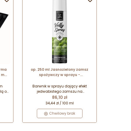
orma
op. 250 ml Jasnozielony zamsz
30 mm
spożywczy w sprayu -
at.
strukturalny barwnik do dekoracji
cukierniczych - Barima Artisanal
rm
Barwnik w sprayu dający efekt
lą o
jedwabistego zamszu na
Cena
w
powierzchni ciast, tortów i
86,10 zł
ch
monoporcji. Wygodny do
34,44 zł / 100 ml
.
nakładania strukturalny barwnik
a
spożywczy.
Chwilowy brak
cji o
 30
i 445