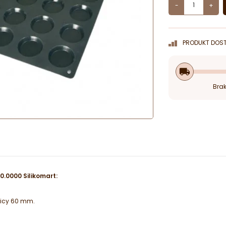
-
+
PRODUKT DOST
local_shipping
Brak
.0000 Silikomart:
nicy 60 mm.