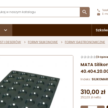
Telef

E-ma
Szkole
ST I DESERÓW
FORMY SILIKONOWE
FORMY GASTRONOMICZNE
(0 Opini
MATA Silik
40.404.20.0
Indeks:
SILIKOMAR
310,00 zł
252,03 zł netto