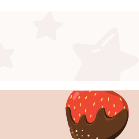
onowa
nej