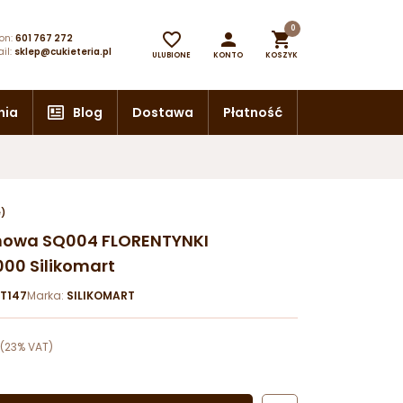
0



on:
601 767 272
il:
sklep@cukieteria.pl
ULUBIONE
KONTO
KOSZYK
nia
Blog
Dostawa
Płatność
e)
onowa SQ004 FLORENTYNKI
000 Silikomart
T147
Marka:
SILIKOMART
(23% VAT)