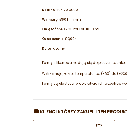
Kod:
40.404.20.0000
Wymiary:
Ø60 h 11 mm
Objętość:
40 x 25 ml Tot.
1000 ml
Oznaczenie:
SQ004
Kolor:
czarny
Formy silikonowa nadają się do pieczenia, chłod
Wytrzymują zakres temperatur od (-60) do (+230)
Formy są elastyczne, co ułatwia ich przechowy
KLIENCI KTÓRZY ZAKUPILI TEN PRODUKT
