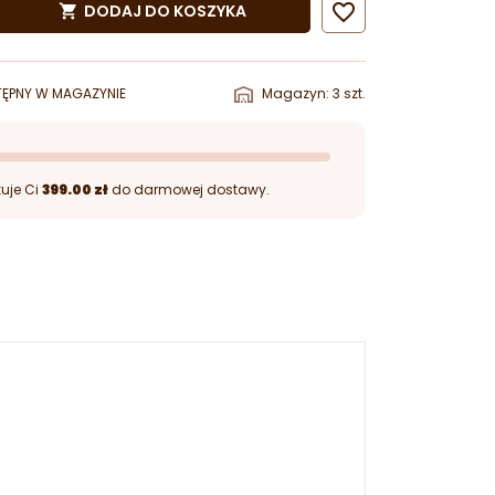

DODAJ DO KOSZYKA

ĘPNY W MAGAZYNIE
Magazyn: 3 szt.
uje Ci
399.00 zł
do darmowej dostawy.