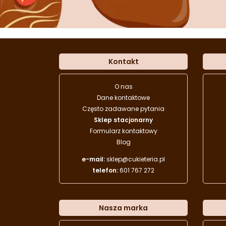
Kontakt
O nas
Dane kontaktowe
Często zadawane pytania
Sklep stacjonarny
Formularz kontaktowy
Blog
e-mail:
sklep@cukieteria.pl
telefon:
601 767 272
Nasza marka