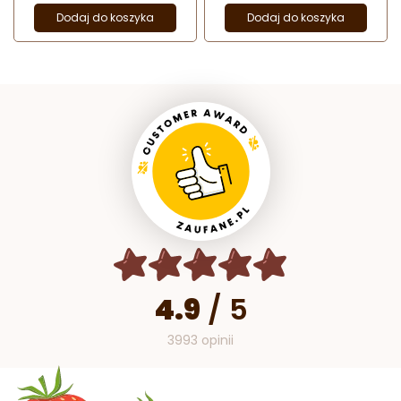
Dodaj do koszyka
Dodaj do koszyka
4.9
/
5
3993 opinii