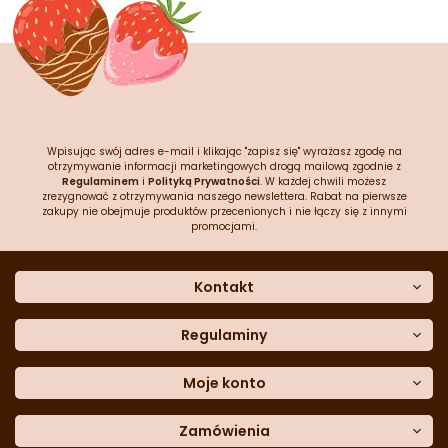
Wpisując swój adres e-mail i klikając "zapisz się" wyrażasz zgodę na
otrzymywanie informacji marketingowych drogą mailową zgodnie z
Regulaminem
i
Polityką Prywatności
. W każdej chwili możesz
zrezygnować z otrzymywania naszego newslettera. Rabat na pierwsze
zakupy nie obejmuje produktów przecenionych i nie łączy się z innymi
promocjami.
Kontakt
O nas
Dane kontaktowe
Regulaminy
Często zadawane pytania
Regulamin sklepu
Sklep stacjonarny
Polityka prywatności
Moje konto
Formularz kontaktowy
Polityka cookies
Załóż konto
Blog
Polityka reklamacji
Zamówienia
Moje dane
Polityka zwrotów