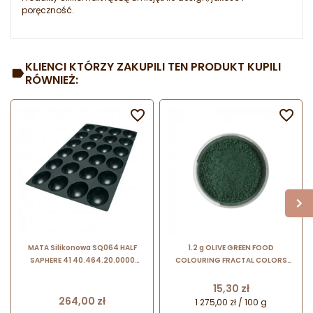
poręczność.
KLIENCI KTÓRZY ZAKUPILI TEN PRODUKT KUPILI
RÓWNIEŻ:


MATA Silikonowa SQ064 HALF
1.2 g OLIVE GREEN FOOD
SAPHERE 41 40.464.20.0000
COLOURING FRACTAL COLORS
Silikomart
pudrowy barwnik spożywczy -
zielony oliwkowy
Cena
15,30 zł
Cena
264,00 zł
1 275,00 zł / 100 g