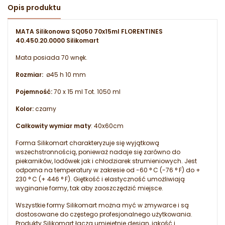
Opis produktu
MATA Silikonowa SQ050 70x15ml FLORENTINES
40.450.20.0000 Silikomart
Mata posiada 70 wnęk.
Rozmiar:
ø45 h 10 mm
Pojemność:
70 x 15 ml Tot. 1050 ml
Kolor:
czarny
Całkowity wymiar maty
: 40x60cm
Forma Silikomart charakteryzuje się wyjątkową
wszechstronnością, ponieważ nadaje się zarówno do
piekarników, lodówek jak i chłodziarek strumieniowych. Jest
odporna na temperatury w zakresie od -60 ° C (-76 ° F) do +
230 ° C (+ 446 ° F). Giętkość i elastyczność umożliwiają
wyginanie formy, tak aby zaoszczędzić miejsce.
Wszystkie formy Silikomart można myć w zmywarce i są
dostosowane do częstego profesjonalnego użytkowania.
Produkty Silikomart łączą umiejętnie design, jakość i