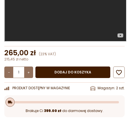
265,00 zł
(23% VAT)
215,45 zł netto

DODAJ DO KOSZYKA
-
+
PRODUKT DOSTĘPNY W MAGAZYNIE
Magazyn: 2 szt.
local_shipping
Brakuje Ci
399.00 zł
do darmowej dostawy.