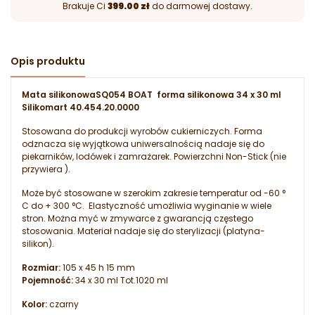
Brakuje Ci
399.00 zł
do darmowej dostawy.
Opis produktu
Mata silikonowaSQ054 BOAT forma silikonowa 34 x 30 ml
Silikomart 40.454.20.0000
Stosowana do produkcji wyrobów cukierniczych. Forma
odznacza się wyjątkowa uniwersalnością nadaje się do
piekarników, lodówek i zamrażarek. Powierzchni Non-Stick (nie
przywiera ).
Może być stosowane w szerokim zakresie temperatur od -60 °
C do + 300 °C. Elastyczność umożliwia wyginanie w wiele
stron. Można myć w zmywarce z gwarancją częstego
stosowania. Materiał nadaje się do sterylizacji (platyna-
silikon).
Rozmiar:
105 x 45 h 15 mm
Pojemność:
34 x 30 ml Tot.1020 ml
Kolor:
czarny