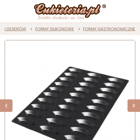
ST I DESERÓW
FORMY SILIKONOWE
FORMY GASTRONOMICZNE