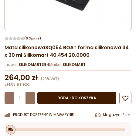
(0 Opinie)
Mata silikonowaSQ054 BOAT forma silikonowa 34
x 30 ml Silikomart 40.454.20.0000
Indeks:
SILIKOMART394
Marka:
SILIKOMART
264,00 zł
(23% VAT)
214,63 zł netto

DODAJ DO KOSZYKA
-
+
PRODUKT DOSTĘPNY W MAGAZYNIE
Magazyn: 2 szt.
local_shipping