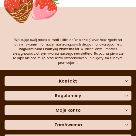
Wpisując swój adres e-mail i klikając "zapisz się" wyrażasz zgodę na
otrzymywanie informacji marketingowych drogą mailową zgodnie z
Regulaminem
i
Polityką Prywatności
. W każdej chwili możesz
zrezygnować z otrzymywania naszego newslettera. Rabat na pierwsze
zakupy nie obejmuje produktów przecenionych i nie łączy się z innymi
promocjami.
Kontakt
O nas
Dane kontaktowe
Regulaminy
Często zadawane pytania
Regulamin sklepu
Sklep stacjonarny
Polityka prywatności
Moje konto
Formularz kontaktowy
Polityka cookies
Załóż konto
Blog
Polityka reklamacji
Zamówienia
Moje dane
Polityka zwrotów
Historia zamówień
e-mail:
Sposoby dostawy
sklep@cukieteria.pl