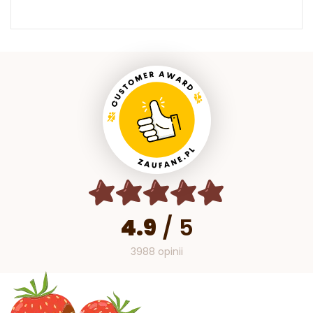
4.9
/
5
3988 opinii