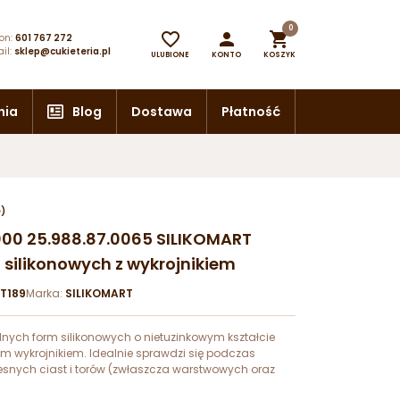
0



on:
601 767 272
il:
sklep@cukieteria.pl
ULUBIONE
KONTO
KOSZYK
nia
Blog
Dostawa
Płatność
e)
000 25.988.87.0065 SILIKOMART
 silikonowych z wykrojnikiem
T189
Marka:
SILIKOMART
lnych form silikonowych o nietuzinkowym kształcie
m wykrojnikiem. Idealnie sprawdzi się podczas
snych ciast i torów (zwłaszcza warstwowych oraz