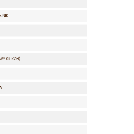
OJNIK
WY SILIKON)
ÓW