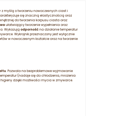
 z myślą o tworzeniu nowoczesnych ciast i
charakteryzuje się znaczną elastycznością oraz
wnętrznej do tworzenia korpusu ciasta oraz
ywa
ułatwiający tworzenie wypełnienia oraz
ia. Wykazują
odporność
na działanie temperatur
ywarce. Wykrojnik przeznaczony jest wyłącznie
ortów w nowoczesnym kształcie oraz na tworzenie
ałtu
. Pozwala na bezproblemowe wyjmowanie
 temperatur (nadaje się do chłodzenia, mrożenia
higieny dzięki możliwości mycia w zmywarce.