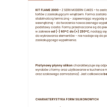
KIT FLAME 2000 -
Z SERII MODERN CAKES
-
to zes
tortów z zaskakującym wnętrzem. Forma została
stabilnością termiczną - zapewniając wygodę o
wewnętrznej - do tworzenia nowoczesnego wypeł
podstawy ciasta. Formy przeznaczone są do pi
w zakresie
od (-) 60°C do (+) 230°C
, nadają si
do wykrawania elementów - nie nadaje się do pi
zaskakującego wypełnienia.
Platynowy płynny silikon
charakteryzuje się od
wyrobów z formy oraz użytkowanie w kuchence mik
oraz szokowego zamrażania). Jest całkowicie
be
CHARAKTERYSTYKA FORM SILIKONOWYCH