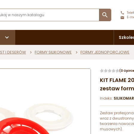
Telef

E-ma
Szkole
ST I DESERÓW
FORMY SILIKONOWE
FORMY JEDNOPORCJOWE
(0 Opini
KIT FLAME 2
zestaw form
Indeks:
SILIKOMAR
Zestaw profesjona
wraz z dwustronny
tworzenia nowocze
musowych).