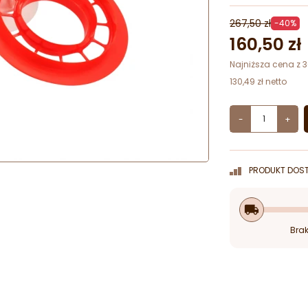
267,50 zł
-40%
160,50 zł
Najniższa cena z 3
130,49 zł netto
-
+
PRODUKT DOST
local_shipping
Brak