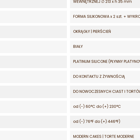
WEWNĘTRZNEJ ∅ 213 x h 35 mm
FORMA SILIKONOWA x 2 szt. + WYKR
OKRĄGŁY | PIERŚCIEŃ
BIAŁY
PLATINUM SILICONE (PŁYNNY PLATYNO
DO KONTAKTU Z ŻYWNOŚCIĄ
DO NOWOCZESNYCH CIAST I TORT
od (-) 60°C do (+) 230°C
od (-) 76°F do (+) 446°F)
MODERN CAKES | TORTE MODERNE