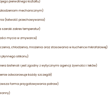
jego pierwotnego kształtu)
a uszkodzeniom mechanicznym)
ia (łatwość przechowywania)
a szeroki zakres temperatur)
iwości mycia w zmywarce)
zenia, chłodzenia, mrożenia oraz stosowania w kuchence mikrofalowej)
 płynnego silikonu)
era bisfenoli i jest zgodny z wytycznymi agencji żywności i leków)
ernie odwzorowuje każdy szczegół)
rowsza forma przygotowywania potraw)
zwonny)