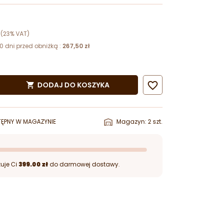
(23% VAT)
0 dni przed obniżką :
267,50 zł

DODAJ DO KOSZYKA

ĘPNY W MAGAZYNIE
Magazyn: 2 szt.
uje Ci
399.00 zł
do darmowej dostawy.