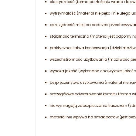
elastyczność (forma po złożeniu wraca do swo
wytrzymałość (materiał nie pęka i nie uleg
oszczędność miejsca podczas przechowywan
stabilność termiczna (materiał jest odporny n
praktyczna i łatwa konserwacja (dzięki możl
wszechstronność użytkowania (możliwość piec
wysoka jakość (wykonane z najwyższej jakości
bezpieczeństwo użytkowania (materiał nie zawi
szczegółowe odwzorowanie kształtu (forma wi
nie wymagają zabezpieczania tłuszczem (zd
materiał nie wpływa na smak potraw (jest be