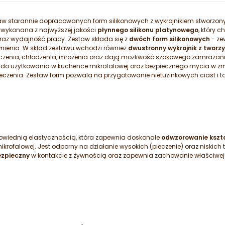
taw starannie dopracowanych form silikonowych z wykrojnikiem stworzony
 wykonana z najwyższej jakości
płynnego silikonu platynowego
, który 
raz wydajność pracy. Zestaw składa się z
dwóch form silikonowych
- ze
nienia. W skład zestawu wchodzi również
dwustronny wykrojnik z tworz
eczenia, chłodzenia, mrożenia oraz dają możliwość szokowego zamrażan
ę do użytkowania w kuchence mikrofalowej oraz bezpiecznego mycia w zm
eczenia. Zestaw form pozwala na przygotowanie nietuzinkowych ciast i t
powiednią elastycznością, która zapewnia doskonałe
odwzorowanie kszt
rofalowej. Jest odporny na działanie wysokich (pieczenie) oraz niskich
zpieczny
w kontakcie z żywnością oraz zapewnia zachowanie właściwej 