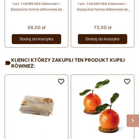
1 szt. TOR180 H50 Silikomart -
1 szt. TOR200 H50 Silikomart -
klasyczna forma silikonowa do
klasyczna forma silikonowa do
tortów musowych i deserów - śr.
tortów musowych i deserów - śr.
180 x wys. 50 mm / poj. 1266 ml
200 x wys. 50 mm / poj. 1563 ml
Cena
Cena
69,00 zł
73,00 zł
Dodaj do koszyka
Dodaj do koszyka
KLIENCI KTÓRZY ZAKUPILI TEN PRODUKT KUPILI
RÓWNIEŻ:

