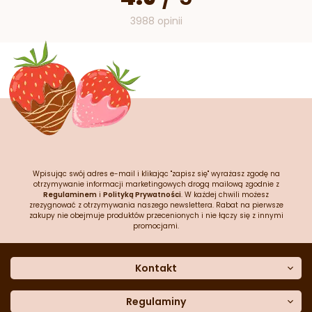
3988 opinii
Wpisując swój adres e-mail i klikając "zapisz się" wyrażasz zgodę na
otrzymywanie informacji marketingowych drogą mailową zgodnie z
Regulaminem
i
Polityką Prywatności
. W każdej chwili możesz
zrezygnować z otrzymywania naszego newslettera. Rabat na pierwsze
zakupy nie obejmuje produktów przecenionych i nie łączy się z innymi
promocjami.
Kontakt
O nas
Dane kontaktowe
Regulaminy