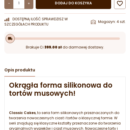

DODAJ DO KOSZYKA
-
+
DOSTĘPNĄ ILOŚĆ SPRAWDZISZ W
Magazyn: 4 szt.
SZCZEGÓŁACH PRODUKTU
local_shipping
Brakuje Ci
399.00 zł
do darmowej dostawy.
Opis produktu
Okrągła forma silikonowa do
tortów musowych!
Classic Cakes
, to seria form silikonowych przeznaczonych do
tworzenia nowoczesnych ciast i tortów o klasycznej formie. W
serii znajdują się klasyczne kształty przeznaczone do tworzenia
oryginalnych wypieków i ciast musowych. Nowoczesne torty i