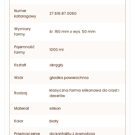
Numer
27.616.87.0060
katalogowy
Wymiary
śr. 160 mm x wys. 50 mm
formy
Pojemność
1000 ml
formy
Kształt
okrągły
Wzór
gładka powierzchnia
klasyczna forma silikonowa do ciast i
Rodzaj
deserów
Materiał
silikon
Kolor
biały
Przeznaczenie
do kontaktu z żywnością