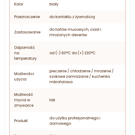
Kolor
biały
Przeznaczenie
do kontaktu z żywnością
do tortów musowych, ciast i
Zastosowanie
mrożonych deserów
Odporność
na
od (-) 60°C do (+) 230°C
temperatury
pieczenie / chłodzenie / mrożenie /
Możliwości
szokowe zamrażanie / kuchenka
użycia
mikrofalowa
Możliwość
mycia w
tak
zmywarce
do użytku profesjonalnego i
Produkt
domowego