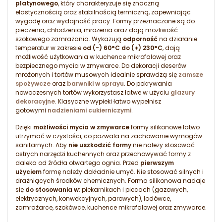
platynowego
, który charakteryzuje się znaczną
elastycznością oraz stabilnością termiczną, zapewniając
wygodę oraz wydajność pracy. Formy przeznaczone są do
pieczenia, chłodzenia, mrożenia oraz dają możliwość
szokowego zamrażania. Wykazują
odporność
na działanie
temperatur w zakresie
od (-) 60°C do (+) 230°C
, dają
możliwość użytkowania w kuchence mikrofalowej oraz
bezpiecznego mycia w zmywarce. Do dekoracji deserów
mrożonych i tortów musowych idealnie sprawdzą się
zamsze
spożywcze
oraz
barwniki w sprayu
. Do pokrywania
nowoczesnych tortów wykorzystasz łatwe w użyciu
glazury
dekoracyjne
. Klasyczne wypieki łatwo wypełnisz
gotowymi
nadzieniami cukierniczymi
.
Dzięki
możliwości mycia w zmywarce
formy silikonowe łatwo
utrzymać w czystości, co pozwala na zachowanie wymogów
sanitarnych. Aby
nie uszkodzić formy
nie należy stosować
ostrych narzędzi kuchennych oraz przechowywać formy z
daleka od źródła otwartego ognia. Przed
pierwszym
użyciem
formę należy dokładnie umyć. Nie stosować silnych i
drażniących środków chemicznych. Forma silikonowa nadaje
się
do stosowania w
: piekarnikach i piecach (gazowych,
elektrycznych, konwekcyjnych, parowych), lodówce,
zamrażarce, szokówce, kuchence mikrofalowej oraz zmywarce.