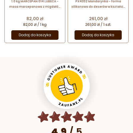
1.0 kg MARCEPAN 014 LUBECA -
PX4332 Mandarynka - forma
masa marcepanowa z migdałów
silikonowa do deserów w kształcie
śródziemnomorskich
owoców - śr. 57 x wys. 50 mm / poj.
90 ml x 20 porcji
Cena
Cena
82,00 zł
261,00 zł
82,00 zł / 1 kg
261,00 zł / 1 szt.
Dodaj do koszyka
Dodaj do koszyka
4.9
/
5