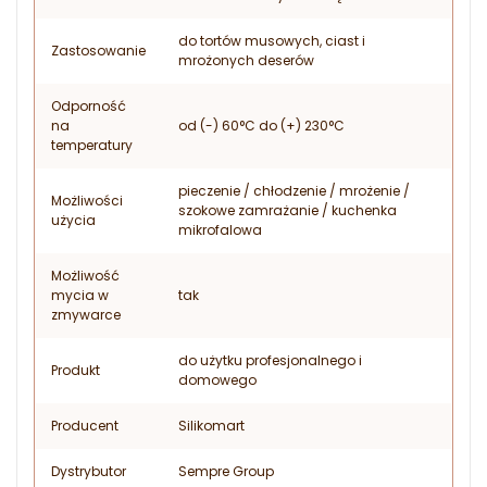
do tortów musowych, ciast i
Zastosowanie
mrożonych deserów
Odporność
na
od (-) 60°C do (+) 230°C
temperatury
pieczenie / chłodzenie / mrożenie /
Możliwości
szokowe zamrażanie / kuchenka
użycia
mikrofalowa
Możliwość
mycia w
tak
zmywarce
do użytku profesjonalnego i
Produkt
domowego
Producent
Silikomart
Dystrybutor
Sempre Group