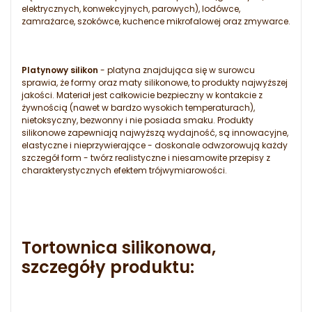
elektrycznych, konwekcyjnych, parowych), lodówce,
zamrażarce, szokówce, kuchence mikrofalowej oraz zmywarce.
Platynowy silikon
- platyna znajdująca się w surowcu
sprawia, że formy oraz maty silikonowe, to produkty najwyższej
jakości. Materiał jest całkowicie bezpieczny w kontakcie z
żywnością (nawet w bardzo wysokich temperaturach),
nietoksyczny, bezwonny i nie posiada smaku. Produkty
silikonowe zapewniają najwyższą wydajność, są innowacyjne,
elastyczne i nieprzywierające - doskonale odwzorowują każdy
szczegół form - twórz realistyczne i niesamowite przepisy z
charakterystycznych efektem trójwymiarowości.
Tortownica silikonowa,
szczegóły produktu: