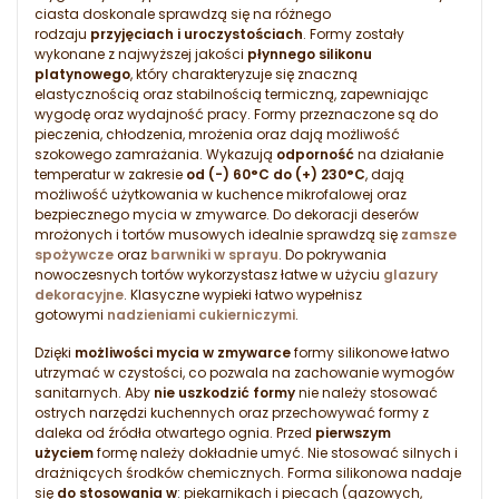
ciasta doskonale sprawdzą się na różnego
rodzaju
przyjęciach i uroczystościach
. Formy zostały
wykonane z najwyższej jakości
płynnego silikonu
platynowego
, który charakteryzuje się znaczną
elastycznością oraz stabilnością termiczną, zapewniając
wygodę oraz wydajność pracy. Formy przeznaczone są do
pieczenia, chłodzenia, mrożenia oraz dają możliwość
szokowego zamrażania. Wykazują
odporność
na działanie
temperatur w zakresie
od (-) 60°C do (+) 230°C
, dają
możliwość użytkowania w kuchence mikrofalowej oraz
bezpiecznego mycia w zmywarce. Do dekoracji deserów
mrożonych i tortów musowych idealnie sprawdzą się
zamsze
spożywcze
oraz
barwniki w sprayu
. Do pokrywania
nowoczesnych tortów wykorzystasz łatwe w użyciu
glazury
dekoracyjne
. Klasyczne wypieki łatwo wypełnisz
gotowymi
nadzieniami cukierniczymi
.
Dzięki
możliwości mycia w zmywarce
formy silikonowe łatwo
utrzymać w czystości, co pozwala na zachowanie wymogów
sanitarnych. Aby
nie uszkodzić formy
nie należy stosować
ostrych narzędzi kuchennych oraz przechowywać formy z
daleka od źródła otwartego ognia. Przed
pierwszym
użyciem
formę należy dokładnie umyć. Nie stosować silnych i
drażniących środków chemicznych. Forma silikonowa nadaje
się
do stosowania w
: piekarnikach i piecach (gazowych,