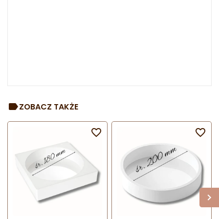
ZOBACZ TAKŻE

