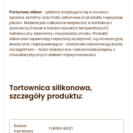
Platynowy silikon
- platyna znajdująca się w surowcu
sprawia, że formy oraz maty silikonowe, to produkty najwyższej
jakości. Materiał jest całkowicie bezpieczny w kontakcie z
żywnością (nawet w bardzo wysokich temperaturach),
nietoksyczny, bezwonny i nie posiada smaku. Produkty
silikonowe zapewniają najwyższą wydajność, są innowacyjne,
elastyczne i nieprzywierające - doskonale odwzorowują każdy
szczegół form - twórz realistyczne i niesamowite przepisy z
charakterystycznych efektem trójwymiarowości.
Tortownica silikonowa,
szczegóły produktu:
Nazwa
TOR160 H50/1
handlowa