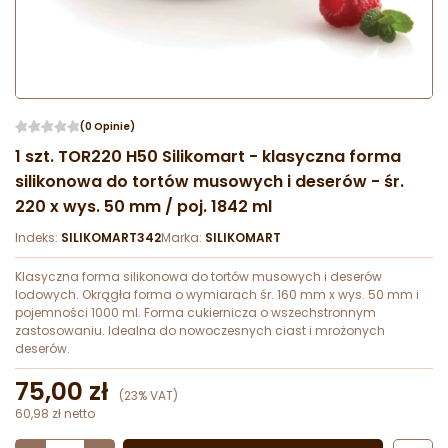
(0 Opinie)
1 szt. TOR220 H50 Silikomart - klasyczna forma
silikonowa do tortów musowych i deserów - śr.
220 x wys. 50 mm / poj. 1842 ml
Indeks:
SILIKOMART342
Marka:
SILIKOMART
Klasyczna forma silikonowa do tortów musowych i deserów
lodowych. Okrągła forma o wymiarach śr. 160 mm x wys. 50 mm i
pojemności 1000 ml. Forma cukiernicza o wszechstronnym
zastosowaniu. Idealna do nowoczesnych ciast i mrożonych
deserów.
75,00 zł
(23% VAT)
60,98 zł netto